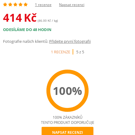
1 recenze
Napsat recenzi
414
Kč
(46.00 Kč / kg)
ODESÍLÁME DO 48 HODIN
Fotografie našich klientů:
Přidejte první fotografii
1 RECENZE
5 z 5
100%
100% ZÁKAZNÍKŮ
TENTO PRODUKT DOPORUČUJE
NAPSAT RECENZI