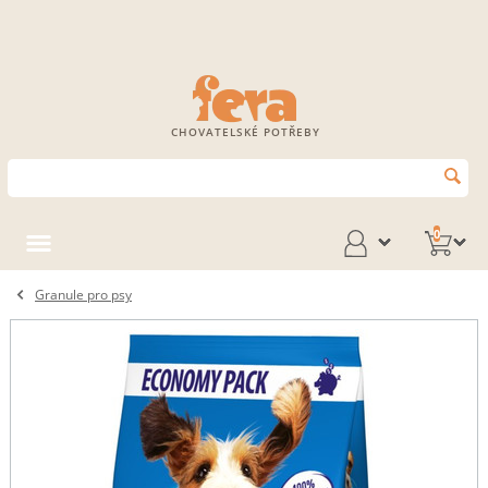
CHOVATELSKÉ POTŘEBY
0
Granule pro psy