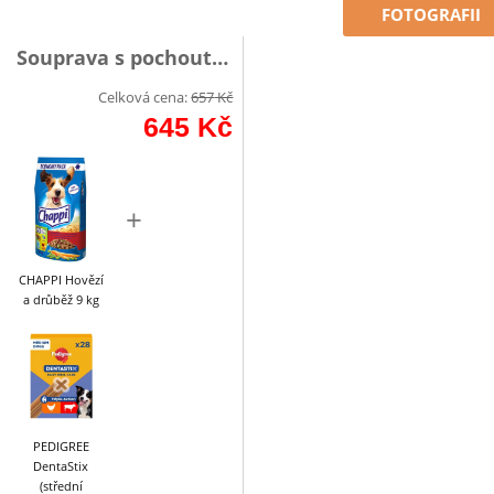
FOTOGRAFII
Souprava s pochoutkou
Celková cena:
657
Kč
645
Kč
+
CHAPPI Hovězí
a drůběž 9 kg
PEDIGREE
DentaStix
(střední