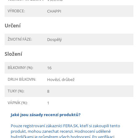
VÝROBCE:
CHAPPI
Určení
ŽIVOTNÍ FÁZE:
Dospělý
Složení
BÍLKOVINY (%):
16
DRUH BÍLKOVIN:
Hovězí, drůbež
TUKY (%):
8
VÁPNÍK (%):
1
Jaké jsou zásady recenzí produktů?
Pouze registrovaní zákazníci FERA.SK, kteří si zakoupili tento
produkt, mohou zanechat recenzi. Hodnocení udělené
hvězdičkami je průměrem všech hodnocení. Po verifikaci