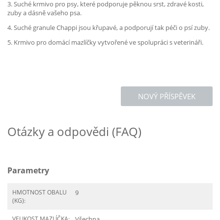
3. Suché krmivo pro psy, které podporuje pěknou srst, zdravé kosti,
zuby a dásně vašeho psa.
4. Suché granule Chappi jsou křupavé, a podporují tak péči o psí zuby.
5. Krmivo pro domácí mazlíčky vytvořené ve spolupráci s veterináři.
NOVÝ PŘÍSPĚVEK
Otázky a odpovědi (FAQ)
Parametry
HMOTNOST OBALU
9
(KG):
VELIKOST MAZLÍČKA:
Všechna