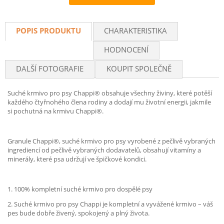
Recommend
POPIS PRODUKTU
CHARAKTERISTIKA
HODNOCENÍ
DALŠÍ FOTOGRAFIE
KOUPIT SPOLEČNĚ
Suché krmivo pro psy Chappi® obsahuje všechny živiny, které potěší
každého čtyřnohého člena rodiny a dodají mu životní energii, jakmile
si pochutná na krmivu Chappi®.
Granule Chappi®, suché krmivo pro psy vyrobené z pečlivě vybraných
ingrediencí od pečlivě vybraných dodavatelů, obsahují vitamíny a
minerály, které psa udržují ve špičkové kondici.
1. 100% kompletní suché krmivo pro dospělé psy
2. Suché krmivo pro psy Chappi je kompletní a vyvážené krmivo – váš
pes bude dobře živený, spokojený a plný života.