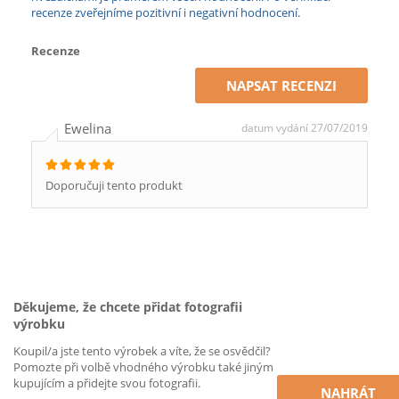
recenze zveřejníme pozitivní i negativní hodnocení.
Recenze
NAPSAT RECENZI
Ewelina
datum vydání 27/07/2019
Doporučuji tento produkt
Děkujeme, že chcete přidat fotografii
výrobku
Koupil/a jste tento výrobek a víte, že se osvědčil?
Pomozte při volbě vhodného výrobku také jiným
kupujícím a přidejte svou fotografii.
NAHRÁT