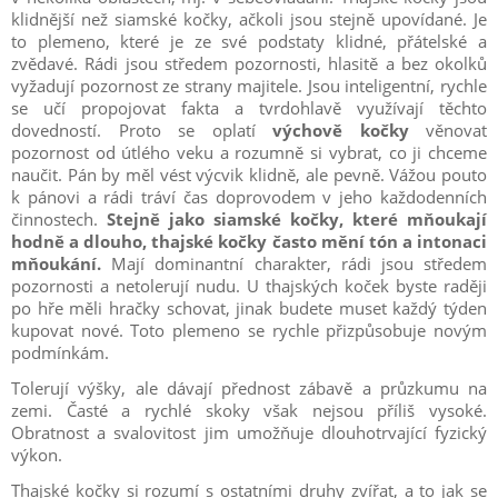
klidnější než siamské kočky, ačkoli jsou stejně upovídané. Je
to plemeno, které je ze své podstaty klidné, přátelské a
zvědavé. Rádi jsou středem pozornosti, hlasitě a bez okolků
vyžadují pozornost ze strany majitele. Jsou inteligentní, rychle
se učí propojovat fakta a tvrdohlavě využívají těchto
dovedností. Proto se oplatí
výchově kočky
věnovat
pozornost od útlého veku a rozumně si vybrat, co ji chceme
naučit. Pán by měl vést výcvik klidně, ale pevně. Vážou pouto
k pánovi a rádi tráví čas doprovodem v jeho každodenních
činnostech.
Stejně jako siamské kočky, které mňoukají
hodně a dlouho, thajské kočky často mění tón a intonaci
mňoukání.
Mají dominantní charakter, rádi jsou středem
pozornosti a netolerují nudu. U thajských koček byste raději
po hře měli hračky schovat, jinak budete muset každý týden
kupovat nové. Toto plemeno se rychle přizpůsobuje novým
podmínkám.
Tolerují výšky, ale dávají přednost zábavě a průzkumu na
zemi. Časté a rychlé skoky však nejsou příliš vysoké.
Obratnost a svalovitost jim umožňuje dlouhotrvající fyzický
výkon.
Thajské kočky si rozumí s ostatními druhy zvířat, a to jak se