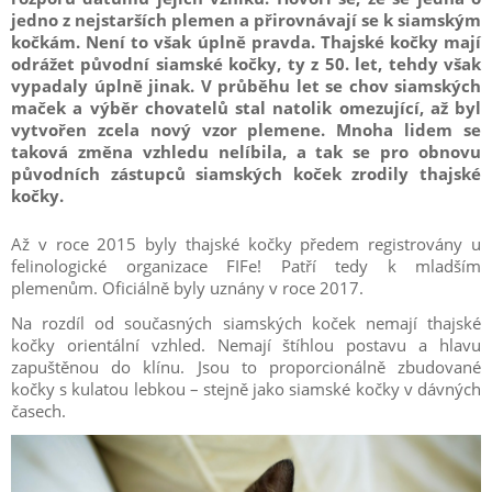
jedno z nejstarších plemen a přirovnávají se k siamským
kočkám. Není to však úplně pravda. Thajské kočky mají
odrážet původní siamské kočky, ty z 50. let, tehdy však
vypadaly úplně jinak. V průběhu let se chov siamských
maček a výběr chovatelů stal natolik omezující, až byl
vytvořen zcela nový vzor plemene. Mnoha lidem se
taková změna vzhledu nelíbila, a tak se pro obnovu
původních zástupců siamských koček zrodily thajské
kočky.
Až v roce 2015 byly thajské kočky předem registrovány u
felinologické organizace FIFe! Patří tedy k mladším
plemenům. Oficiálně byly uznány v roce 2017.
Na rozdíl od současných siamských koček nemají thajské
kočky orientální vzhled. Nemají štíhlou postavu a hlavu
zapuštěnou do klínu. Jsou to proporcionálně zbudované
kočky s kulatou lebkou – stejně jako siamské kočky v dávných
časech.