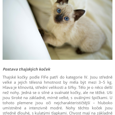
Postava thajských koček
Thajské kočky podle FIFe patří do kategorie IV. Jsou středně
velké a jejich tělesná hmotnost by měla být mezi 3–5 kg.
Hlava je klínovitá, střední velikosti a šířky. Tělo je o něco delší
než nohy. Jedná se o silné a svalnaté kočky, ale ne těžké. Uši
jsou široké na základně, mírně velké, s oválnými špičkami. U
tohoto plemene jsou oči nejcharakterističtější – hluboko
umístněné a intenzivně modré. Nohy těchto koček jsou
středně dlouhé, s kulatými tlapkami. Chvost mají na základně