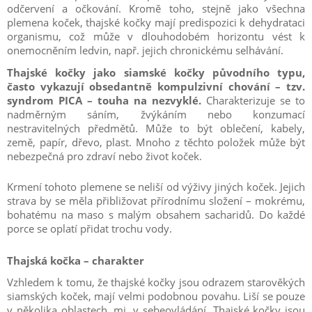
odčervení a očkování. Kromě toho, stejně jako všechna
plemena koček, thajské kočky mají predispozici k dehydrataci
organismu, což může v dlouhodobém horizontu vést k
onemocněním ledvin, např. jejich chronickému selhávání.
Thajské kočky jako siamské kočky původního typu,
často vykazují obsedantně kompulzivní chování – tzv.
syndrom PICA – touha na nezvyklé.
Charakterizuje se to
nadměrným sáním, žvýkáním nebo konzumací
nestravitelných předmětů. Může to být oblečení, kabely,
země, papír, dřevo, plast. Mnoho z těchto položek může být
nebezpečná pro zdraví nebo život koček.
Krmení tohoto plemene se neliší od výživy jiných koček. Jejich
strava by se měla přibližovat přírodnímu složení – mokrému,
bohatému na maso s malým obsahem sacharidů. Do každé
porce se oplatí přidat trochu vody.
Thajská kočka – charakter
Vzhledem k tomu, že thajské kočky jsou odrazem starověkých
siamských koček, mají velmi podobnou povahu. Liší se pouze
v několika oblastech, mj. v sebeovládání. Thajské kočky jsou