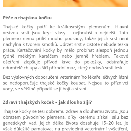
Péče o thajskou kočku
Thajské kočky patří ke krátkosrstým plemenům. Hlavní
vrstvou srsti jsou krycí vlasy – nejhrubší a nejdelší. Toto
plemeno nemá příliš mnoho podsady, takže jejich srst není
náchylná k tvoření smotků. Udržet srst v čistotě nebude těžká
práce. Kartáčování kočky by mělo probíhat alespoň jednou
týdně měkkým kartáčem nebo jemně hřeblem. Takové
ošetření zlepšuje přívod krve do pokožky, odstraňuje
odumřelé chlupy a šíří přírodní maz, který dodává srsti lesk.
Bez výslovných doporučení veterinárního lékaře léčivých lázní
se nedoporučuje thajské kočky koupat. Nejsou to příznivci
vody, ve většině případů se jí bojí a straní.
Zdraví thajských koček – jak dlouho žijí?
Thajské kočky se těší dobrému zdraví a dlouhému životu. Jsou
obrazem původního plemena, díky kterému získali sílu bez
genetických vad. Jejich délka života dosahuje 15–20 let. Je
však důležité pamatovat na pravidelná veterinární vyšetření,