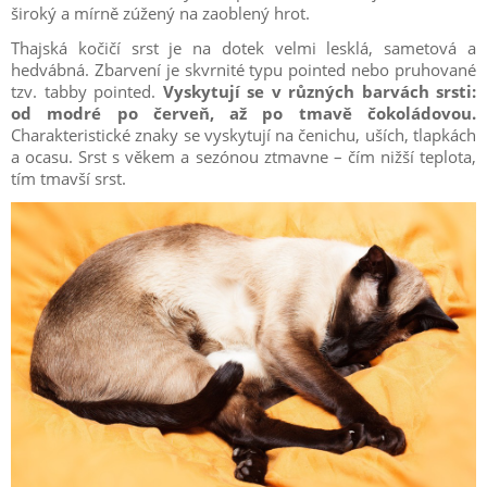
široký a mírně zúžený na zaoblený hrot.
Thajská kočičí srst je na dotek velmi lesklá, sametová a
hedvábná. Zbarvení je skvrnité typu pointed nebo pruhované
tzv. tabby pointed.
Vyskytují se v různých barvách srsti:
od modré po červeň, až po tmavě čokoládovou.
Charakteristické znaky se vyskytují na čenichu, uších, tlapkách
a ocasu. Srst s věkem a sezónou ztmavne – čím nižší teplota,
tím tmavší srst.