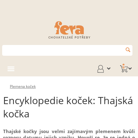
CHOVATELSKÉ POTŘEBY
0
Plemena koček
Encyklopedie koček: Thajská
kočka
Thajské kočky jsou velmi zajímavým plemenem kvůli
rozporu datumu jejich vzniku. Hovoří se, že se jedná o