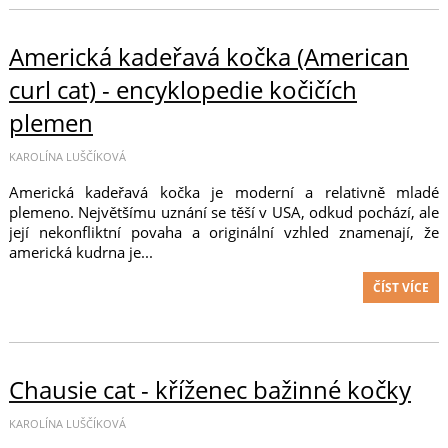
Americká kadeřavá kočka (American
curl cat) - encyklopedie kočičích
plemen
KAROLÍNA LUŠČÍKOVÁ
Americká kadeřavá kočka je moderní a relativně mladé
plemeno. Největšímu uznání se těší v USA, odkud pochází, ale
její nekonfliktní povaha a originální vzhled znamenají, že
americká kudrna je...
ČÍST VÍCE
Chausie cat - kříženec bažinné kočky
KAROLÍNA LUŠČÍKOVÁ