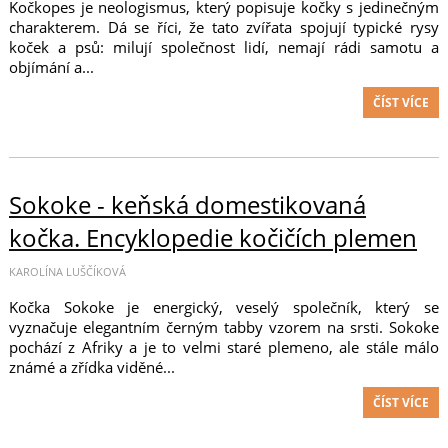
Kočkopes je neologismus, který popisuje kočky s jedinečným
charakterem. Dá se říci, že tato zvířata spojují typické rysy
koček a psů: milují společnost lidí, nemají rádi samotu a
objímání a...
ČÍST VÍCE
Sokoke - keňská domestikovaná
kočka. Encyklopedie kočičích plemen
KAROLÍNA LUŠČÍKOVÁ
Kočka Sokoke je energický, veselý společník, který se
vyznačuje elegantním černým tabby vzorem na srsti. Sokoke
pochází z Afriky a je to velmi staré plemeno, ale stále málo
známé a zřídka viděné...
ČÍST VÍCE