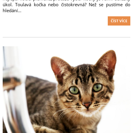
úkol. Toulavá kočka nebo čistokrevná? Než se pustíme do
hledání...
ČÍST VÍCE