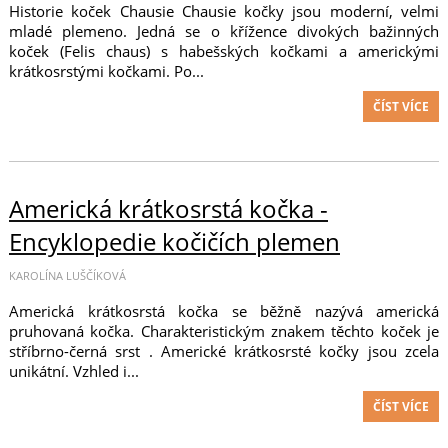
Historie koček Chausie Chausie kočky jsou moderní, velmi
mladé plemeno. Jedná se o křížence divokých bažinných
koček (Felis chaus) s habešských kočkami a americkými
krátkosrstými kočkami. Po...
ČÍST VÍCE
Americká krátkosrstá kočka -
Encyklopedie kočičích plemen
KAROLÍNA LUŠČÍKOVÁ
Americká krátkosrstá kočka se běžně nazývá americká
pruhovaná kočka. Charakteristickým znakem těchto koček je
stříbrno-černá srst . Americké krátkosrsté kočky jsou zcela
unikátní. Vzhled i...
ČÍST VÍCE