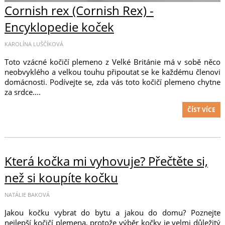
Cornish rex (Cornish Rex) -
Encyklopedie koček
KAROLÍNA LUŠČÍKOVÁ
Toto vzácné kočičí plemeno z Velké Británie má v sobě něco
neobvyklého a velkou touhu připoutat se ke každému členovi
domácnosti. Podívejte se, zda vás toto kočičí plemeno chytne
za srdce....
ČÍST VÍCE
Která kočka mi vyhovuje? Přečtěte si,
než si koupíte kočku
NATÁLIE BAKOVÁ
Jakou kočku vybrat do bytu a jakou do domu? Poznejte
nejlepší kočičí plemena, protože výběr kočky je velmi důležitý