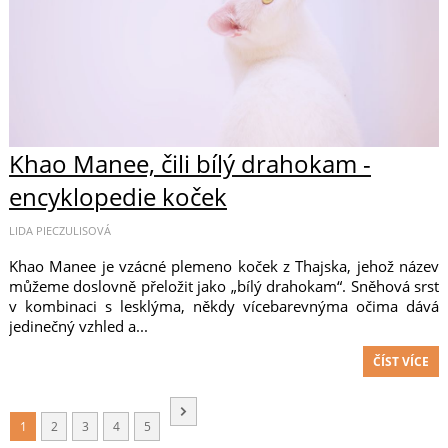
Khao Manee, čili bílý drahokam -
encyklopedie koček
LIDA PIECZULISOVÁ
Khao Manee je vzácné plemeno koček z Thajska, jehož název
můžeme doslovně přeložit jako „bílý drahokam“. Sněhová srst
v kombinaci s lesklýma, někdy vícebarevnýma očima dává
jedinečný vzhled a...
ČÍST VÍCE
1
2
3
4
5