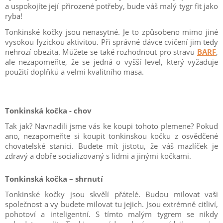
a uspokojíte její přirozené potřeby, bude váš malý tygr fit jako
ryba!
Tonkinské kočky jsou nenasytné. Je to způsobeno mimo jiné
vysokou fyzickou aktivitou. Při správné dávce cvičení jim tedy
nehrozí obezita. Můžete se také rozhodnout pro stravu
BARF
,
ale nezapomeňte, že se jedná o vyšší level, který vyžaduje
použití doplňků a velmi kvalitního masa.
Tonkinská kočka - chov
Tak jak? Navnadili jsme vás ke koupi tohoto plemene? Pokud
ano, nezapomeňte si koupit tonkinskou kočku z osvědčené
chovatelské stanici. Budete mít jistotu, že váš mazlíček je
zdravý a dobře socializovaný s lidmi a jinými kočkami.
Tonkinská kočka – shrnutí
Tonkinské kočky jsou skvělí přátelé. Budou milovat vaši
společnost a vy budete milovat tu jejich. Jsou extrémně citliví,
pohotoví a inteligentní. S tímto malým tygrem se nikdy