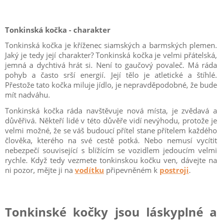
Tonkinská kočka - charakter
Tonkinská kočka je kříženec siamských a barmských plemen.
Jaký je tedy její charakter? Tonkinská kočka je velmi přátelská,
jemná a dychtivá hrát si. Není to gaučový povaleč. Má ráda
pohyb a často srší energií. Její tělo je atletické a štíhlé.
Přestože tato kočka miluje jídlo, je nepravděpodobné, že bude
mít nadváhu.
Tonkinská kočka ráda navštěvuje nová místa, je zvědavá a
důvěřivá. Někteří lidé v této důvěře vidí nevýhodu, protože je
velmi možné, že se váš budoucí přítel stane přítelem každého
člověka, kterého na své cestě potká. Nebo nemusí vycítit
nebezpečí související s blížícím se vozidlem jedoucím velmi
rychle. Když tedy vezmete tonkinskou kočku ven, dávejte na
ni pozor, mějte ji na
vodítku
připevněném k
postroji
.
Tonkinské kočky jsou láskyplné a