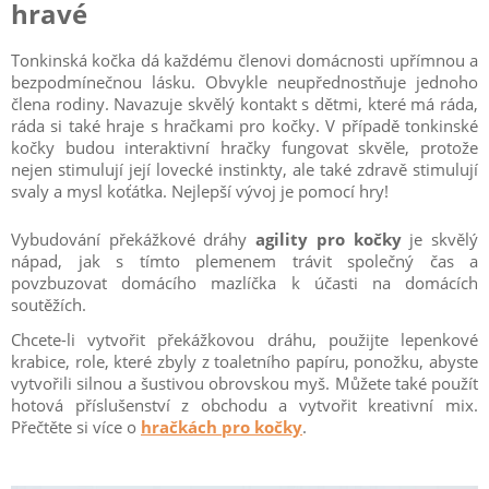
hravé
Tonkinská kočka dá každému členovi domácnosti upřímnou a
bezpodmínečnou lásku. Obvykle neupřednostňuje jednoho
člena rodiny. Navazuje skvělý kontakt s dětmi, které má ráda,
ráda si také hraje s hračkami pro kočky. V případě tonkinské
kočky budou interaktivní hračky fungovat skvěle, protože
nejen stimulují její lovecké instinkty, ale také zdravě stimulují
svaly a mysl koťátka. Nejlepší vývoj je pomocí hry!
Vybudování překážkové dráhy
agility pro kočky
je skvělý
nápad, jak s tímto plemenem trávit společný čas a
povzbuzovat domácího mazlíčka k účasti na domácích
soutěžích.
Chcete-li vytvořit překážkovou dráhu, použijte lepenkové
krabice, role, které zbyly z toaletního papíru, ponožku, abyste
vytvořili silnou a šustivou obrovskou myš. Můžete také použít
hotová příslušenství z obchodu a vytvořit kreativní mix.
Přečtěte si více o
hračkách pro kočky
.