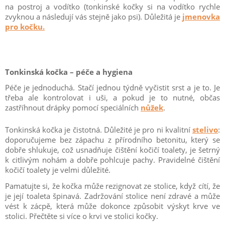
na postroj a vodítko (tonkinské kočky si na vodítko rychle
zvyknou a následují vás stejně jako psi). Důležitá je
jmenovka
pro kočku.
Tonkinská kočka – péče a hygiena
Péče je jednoduchá. Stačí jednou týdně vyčistit srst a je to. Je
třeba ale kontrolovat i uši, a pokud je to nutné, občas
zastříhnout drápky pomocí speciálních
nůžek
.
Tonkinská kočka je čistotná. Důležité je pro ni kvalitní
stelivo
:
doporučujeme bez zápachu z přírodního betonitu, který se
dobře shlukuje, což usnadňuje čištění kočičí toalety, je šetrný
k citlivým nohám a dobře pohlcuje pachy. Pravidelné čištění
kočičí toalety je velmi důležité.
Pamatujte si, že kočka může rezignovat ze stolice, když cítí, že
je její toaleta špinavá. Zadržování stolice není zdravé a může
vést k zácpě, která může dokonce způsobit výskyt krve ve
stolici. Přečtěte si více o krvi ve stolici kočky.