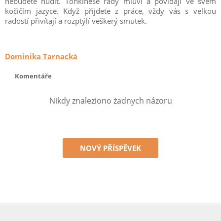
nebudete nudit. Tonkinese rády mluví a povídají ve svém
kočičím jazyce. Když přijdete z práce, vždy vás s velkou
radostí přivítají a rozptýlí veškerý smutek.
Dominika Tarnacká
Komentáře
Nikdy znaleziono żadnych názoru
NOVÝ PŘÍSPĚVEK