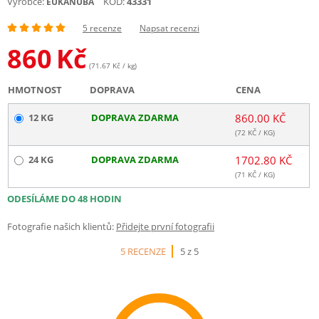
Výrobce:
KÓD:
43331
EUKANUBA
5 recenze
Napsat recenzi
860
Kč
(71.67 Kč / kg)
HMOTNOST
DOPRAVA
CENA
12 KG
DOPRAVA ZDARMA
860.00 KČ
(
72
KČ / KG)
24 KG
DOPRAVA ZDARMA
1702.80 KČ
(
71
KČ / KG)
ODESÍLÁME DO 48 HODIN
Fotografie našich klientů:
Přidejte první fotografii
5 RECENZE
5 z 5