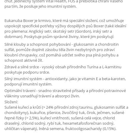
chuť. Jedinečný systém Vital Health, FOS a prebiotika chrání Vašeho
psa tím, že posiluje jeho imunitní systém.
Eukanuba Boxer je krmivo, které má speciální složení, což umožňuje
uspokojit specifické potřeby výživy dospělých psů Boxer (také ideální
pro plemena: Anglický setr, skotský setr (Gordon), irský setr a
dobrman). Poskytuje psům správné živiny, které jim poskytují:
Silné klouby a schopnost pohybování - glukosamin a chondroitin
sulfát, pomůže doplnit zásobu těla živin nezbytných pro zdraví
kloubní chrupavky, což pomáhá udržet svého psa plná pohybu a
schopnost aktivně žít.
Zdravé a silné srdce - vysoký obsah přírodního Turína a L-karnitinu
poskytuje podporu srdce.
Silný imunitní systém - antioxidanty, jako je vitamin E a beta-karoten,
podporují imunitní systém.
Optimální trávení - snadno stravitelné přísady a přírodní potravinové
vlákniny usnadňují trávení a absorpci živin.
Složení:
Sušené kuřecí a krůtí (> 24% přírodní zdroj taurinu, glukosamin sulfát a
chondoityny), kukuřice, pšenice, živočišný tuk, čirok, ječmen, sušené
řepné řízky (> 2,5%), kuřecí vnitřnosti, sušená celá vejce, chlorid
draselný, chlorid sodný, rybí tuk, hexametafosforečnan sodný,
uhličitan vápenatý, lněná semena, fruktooligosacharidy (0,15%).