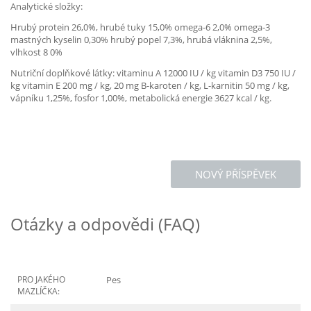
Analytické složky:
Hrubý protein 26,0%, hrubé tuky 15,0% omega-6 2,0% omega-3
mastných kyselin 0,30% hrubý popel 7,3%, hrubá vláknina 2,5%,
vlhkost 8 0%
Nutriční doplňkové látky: vitaminu A 12000 IU / kg vitamin D3 750 IU /
kg vitamin E 200 mg / kg, 20 mg B-karoten / kg, L-karnitin 50 mg / kg,
vápníku 1,25%, fosfor 1,00%, metabolická energie 3627 kcal / kg.
NOVÝ PŘÍSPĚVEK
Otázky a odpovědi (FAQ)
PRO JAKÉHO
Pes
MAZLÍČKA: