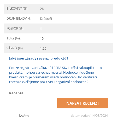
BÍLKOVINY (%):
26
DRUH BÍLKOVIN:
Drůbeží
FOSFOR (%):
1
TUKY (%):
15
VÁPNÍK (%):
1.25
Jaké jsou zásady recenzí produktů?
Pouze registrovaní zákazníci FERA.SK, kteří si zakoupili tento
produkt, mohou zanechat recenzi. Hodnocení udělené
hvězdičkami je průměrem všech hodnocení. Po verifikaci
recenze zveřejníme pozitivní i negativní hodnocení.
Recenze
NAPSAT RECENZI
Květa
datum vydání 14/03/2024