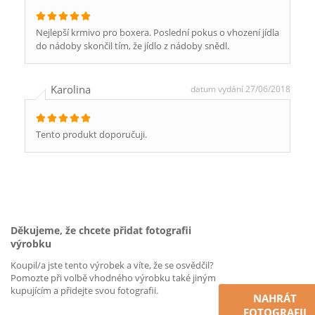
Nejlepší krmivo pro boxera. Poslední pokus o vhození jídla
do nádoby skončil tím, že jídlo z nádoby snědl.
Karolina
datum vydání 27/06/2018
Tento produkt doporučuji.
Děkujeme, že chcete přidat fotografii
výrobku
Koupil/a jste tento výrobek a víte, že se osvědčil?
Pomozte při volbě vhodného výrobku také jiným
kupujícím a přidejte svou fotografii.
NAHRÁT
FOTOGRAFII