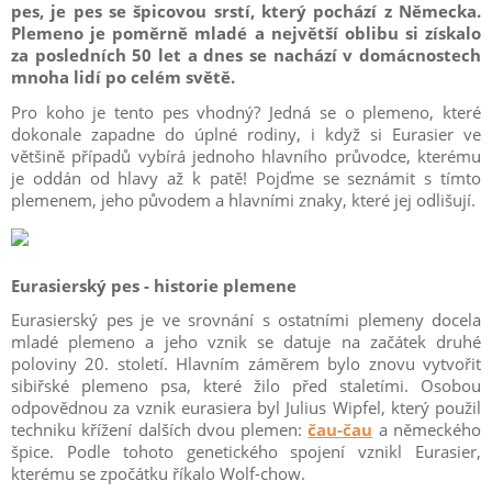
pes, je pes se špicovou srstí, který pochází z Německa.
Plemeno je poměrně mladé a největší oblibu si získalo
za posledních 50 let a dnes se nachází v domácnostech
mnoha lidí po celém světě.
Pro koho je tento pes vhodný? Jedná se o plemeno, které
dokonale zapadne do úplné rodiny, i když si Eurasier ve
většině případů vybírá jednoho hlavního průvodce, kterému
je oddán od hlavy až k patě! Pojďme se seznámit s tímto
plemenem, jeho původem a hlavními znaky, které jej odlišují.
Eurasierský pes - historie plemene
Eurasierský pes je ve srovnání s ostatními plemeny docela
mladé plemeno a jeho vznik se datuje na začátek druhé
poloviny 20. století. Hlavním záměrem bylo znovu vytvořit
sibiřské plemeno psa, které žilo před staletími. Osobou
odpovědnou za vznik eurasiera byl Julius Wipfel, který použil
techniku křížení dalších dvou plemen:
čau-čau
a německého
špice. Podle tohoto genetického spojení vznikl Eurasier,
kterému se zpočátku říkalo Wolf-chow.