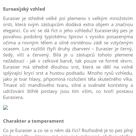
Euroasijský vzhled
Eurasier je středně velké psí plemeno s velkým množstvím
srsti, která svým zástupcům dodává extra objem a značnou
eleganci. Co víc se dá říct o jeho vzhledu? Eurasierský pes je
povahou podobný typickému špicovi s vysoko posazenýma
očima a rovným tělem a silně osrstěnou zádí se vztyčeným
ocasem. Lze rozlišit čtyři druhy zbarvení – Eurasier je černý,
šedý, vlčí a červený. Bílá je u zástupců tohoto plemene
nežádoucí - jak v celkové barvě, tak pouze ve formě skvrn.
Eurasier má středně dlouhou srst, která se dělí na volně
splývající krycí srst a hustou podsadu. Mnoho rysů vzhledu,
jako je tvar hlavy, připomíná rozložení těla skutečného vlka.
Tmavé oči mandlového tvaru, silné a svalnaté končetiny a
udržování štíhlé postavy jsou tím vším, co tvoří postavu
Eurasiera.
Charakter a temperament
Co je Eurasier a co se o něm dá říci? Rozhodně je to pes plný