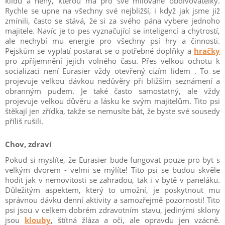
klidu a něhy, kterou má pro své milované obdivovatelky.
Rychle se upne na všechny své nejbližší, i když jak jsme již
zmínili, často se stává, že si za svého pána vybere jednoho
majitele. Navíc je to pes vyznačující se inteligencí a chytrostí,
ale nechybí mu energie pro všechny psí hry a činnosti.
Pejskům se vyplatí postarat se o potřebné doplňky a
hračky
pro zpříjemnění jejich volného času. Přes velkou ochotu k
socializaci není Eurasier vždy otevřený cizím lidem . To se
projevuje velkou dávkou nedůvěry při bližším seznámení a
obranným pudem. Je také často samostatný, ale vždy
projevuje velkou důvěru a lásku ke svým majitelům. Tito psi
štěkají jen zřídka, takže se nemusíte bát, že byste své sousedy
příliš rušili.
Chov, zdraví
Pokud si myslíte, že Eurasier bude fungovat pouze pro byt s
velkým dvorem - velmi se mýlíte! Tito psi se budou skvěle
hodit jak v nemovitosti se zahradou, tak i v bytě v paneláku.
Důležitým aspektem, který to umožní, je poskytnout mu
správnou dávku denní aktivity a samozřejmě pozornosti! Tito
psi jsou v celkem dobrém zdravotním stavu, jedinými sklony
jsou
klouby
, štítná žláza a oči, ale opravdu jen vzácně.