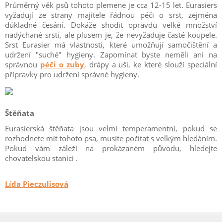
Průměrný věk psů tohoto plemene je cca 12-15 let. Eurasiers
vyžadují ze strany majitele řádnou péči o srst, zejména
důkladné česání. Dokáže shodit opravdu velké množství
nadýchané srsti, ale plusem je, že nevyžaduje časté koupele.
Srst Eurasier má vlastnosti, které umožňují samočištění a
udržení "suché" hygieny. Zapomínat byste neměli ani na
správnou
péči o zuby
, drápy a uši, ke které slouží speciální
přípravky pro udržení správné hygieny.
Štěňata
Eurasierská štěňata jsou velmi temperamentní, pokud se
rozhodnete mít tohoto psa, musíte počítat s velkým hledáním.
Pokud vám záleží na prokázaném původu, hledejte
chovatelskou stanici .
Lída Pieczulisová