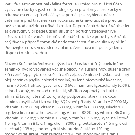
Vet Life Gastro-Intestinal - feline formula Krmivo pro zvláštní účely
výživy pro kočky s gasto-enterologickými problémy a pro kočky v
rekonvalescenci. Způsob léčby: Doporučuje se vyhledat názor
veterináře před tím, než vaše kočka začne krmivo užívat a před tím,
než se prodlouží doba užívání krmiva. Doporučená doba užívání: jeden
až dva týdny v případě utišení akutních poruch vstřebávání ve
střevech, tři až dvanáct týdnů v případě chronické poruchy zažívání,
celý život v případě chronické nedostatečnosti funkce slinivky břišní.
Podávejte množství uvedené v plánu. Zvíře musí mít po celý den k
dispozici misku s vodou.
Složení: Sušené kuřecí maso, rýže, kukuřice, kukuřičný lepek, lněné
semínko, hydrolyzované živočišné bílkoviny, sušené ryby, sušená dřeň
z červené řepy, rybí olej, sušená celá vejce, vláknina z hrášku, rostlinný
olej, semínka psyllia, chlorid draselný, sušené pivovarské kvasnice,
inulin (0,6%), fruktooligsacharidy (0,6%), mannanoligosacharidy (0,6%),
chlorid sodný, monosodium fosfát, siřičitan vápenatý, extrakt z
afrikánů (zdroj luteinu). Zdroj látky podporující střevní mukózu:
semínka psyllia. Aditiva na 1 kg: Výživové přísady: Vitamín A 22000 MJ,
Vitamín D3 1500 MJ, Vitamín E 600 mg, Vitamín C 300 mg, Niacin 150
mg, kyselina pantothenová 50 mg, Vitamín B2 20 mg, Vitamín B6 8 mg,
Vitamín B1 12 mg, Vitamín K 1,5 mg, Vitamín H 1,5 mg, kyselina listová
1,5 mg, Vitamín B12 0,1 mg, cholin 3000 mg, betakaroten 1,5 mg, oxid
zinečnatý 108 mg, monohydrát síranu zinečnatého 120 mg,
monohydrát síranu manganičitého 180 mg, monohydrát síranu