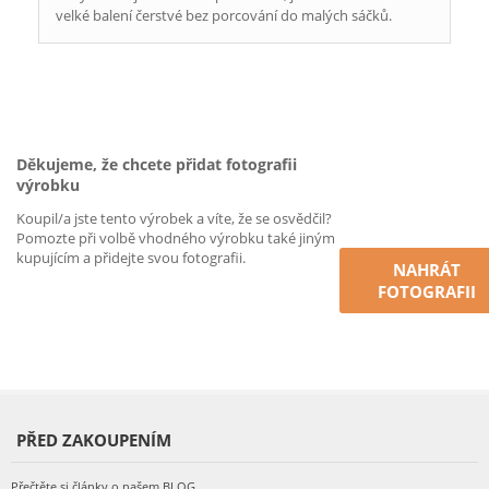
velké balení čerstvé bez porcování do malých sáčků.
Děkujeme, že chcete přidat fotografii
výrobku
Koupil/a jste tento výrobek a víte, že se osvědčil?
Pomozte při volbě vhodného výrobku také jiným
kupujícím a přidejte svou fotografii.
NAHRÁT
FOTOGRAFII
PŘED ZAKOUPENÍM
Přečtěte si články o našem BLOG