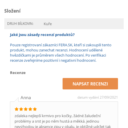
Složení
DRUH BÍLKOVIN:
Kuře
Jaké jsou zásady recenzí produktů?
Pouze registrovaní zákazníci FERA.SK, kteří si zakoupili tento
produkt, mohou zanechat recenzi. Hodnocení udělené
hvězdičkami je průměrem všech hodnocení. Po verifikaci
recenze zveřejníme pozitivní i negativní hodnocení.
Recenze
NAPSAT RECENZI
Anna
datum vydání 27/09/2021
zdaleka nejlepší krmivo pro kočky, žádné žaludeční
problémy a srst je po něm hustá a měkká. jedinou
nevýhodou je absence zipu v obalu, je obtížné udržet tak