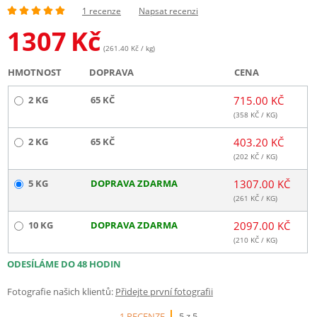
1 recenze
Napsat recenzi
1307
Kč
(261.40 Kč / kg)
HMOTNOST
DOPRAVA
CENA
2 KG
65 KČ
715.00 KČ
(
358
KČ / KG)
2 KG
65 KČ
403.20 KČ
(
202
KČ / KG)
5 KG
DOPRAVA ZDARMA
1307.00 KČ
(
261
KČ / KG)
10 KG
DOPRAVA ZDARMA
2097.00 KČ
(
210
KČ / KG)
ODESÍLÁME DO 48 HODIN
Fotografie našich klientů:
Přidejte první fotografii
1 RECENZE
5 z 5