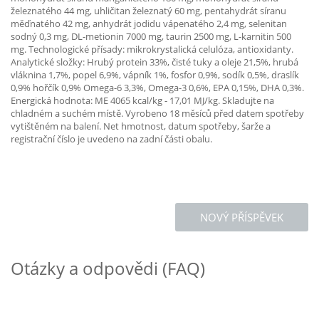
železnatého 44 mg, uhličitan železnatý 60 mg, pentahydrát síranu
měďnatého 42 mg, anhydrát jodidu vápenatého 2,4 mg, selenitan
sodný 0,3 mg, DL-metionin 7000 mg, taurin 2500 mg, L-karnitin 500
mg. Technologické přísady: mikrokrystalická celulóza, antioxidanty.
Analytické složky: Hrubý protein 33%, čisté tuky a oleje 21,5%, hrubá
vláknina 1,7%, popel 6,9%, vápník 1%, fosfor 0,9%, sodík 0,5%, draslík
0,9% hořčík 0,9% Omega-6 3,3%, Omega-3 0,6%, EPA 0,15%, DHA 0,3%.
Energická hodnota: ME 4065 kcal/kg - 17,01 MJ/kg. Skladujte na
chladném a suchém místě. Vyrobeno 18 měsíců před datem spotřeby
vytištěném na balení. Net hmotnost, datum spotřeby, šarže a
registrační číslo je uvedeno na zadní části obalu.
NOVÝ PŘÍSPĚVEK
Otázky a odpovědi (FAQ)