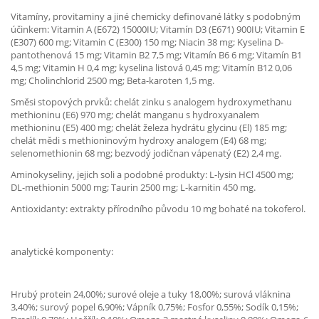
Vitamíny, provitaminy a jiné chemicky definované látky s podobným
účinkem: Vitamin A (E672) 15000IU; Vitamín D3 (E671) 900IU; Vitamin E
(E307) 600 mg; Vitamin C (E300) 150 mg; Niacin 38 mg; Kyselina D-
pantothenová 15 mg; Vitamin B2 7,5 mg; Vitamín B6 6 mg; Vitamín B1
4,5 mg; Vitamin H 0,4 mg; kyselina listová 0,45 mg; Vitamín B12 0,06
mg; Cholinchlorid 2500 mg; Beta-karoten 1,5 mg.
Směsi stopových prvků: chelát zinku s analogem hydroxymethanu
methioninu (E6) 970 mg; chelát manganu s hydroxyanalem
methioninu (E5) 400 mg; chelát železa hydrátu glycinu (El) 185 mg;
chelát mědi s methioninovým hydroxy analogem (E4) 68 mg;
selenomethionin 68 mg; bezvodý jodičnan vápenatý (E2) 2,4 mg.
Aminokyseliny, jejich soli a podobné produkty: L-lysin HCl 4500 mg;
DL-methionin 5000 mg; Taurin 2500 mg; L-karnitin 450 mg.
Antioxidanty: extrakty přírodního původu 10 mg bohaté na tokoferol.
analytické komponenty:
Hrubý protein 24,00%; surové oleje a tuky 18,00%; surová vláknina
3,40%; surový popel 6,90%; Vápník 0,75%; Fosfor 0,55%; Sodík 0,15%;