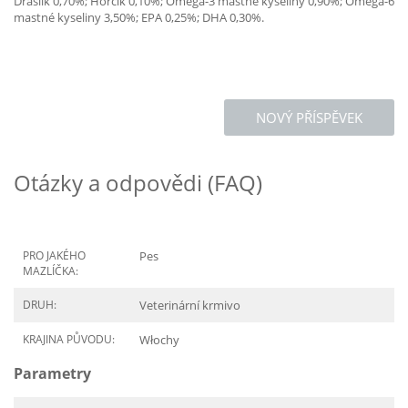
Draslík 0,70%; Hořčík 0,10%; Omega-3 mastné kyseliny 0,90%; Omega-6
mastné kyseliny 3,50%; EPA 0,25%; DHA 0,30%.
NOVÝ PŘÍSPĚVEK
Otázky a odpovědi (FAQ)
PRO JAKÉHO
Pes
MAZLÍČKA:
DRUH:
Veterinární krmivo
KRAJINA PŮVODU:
Włochy
Parametry