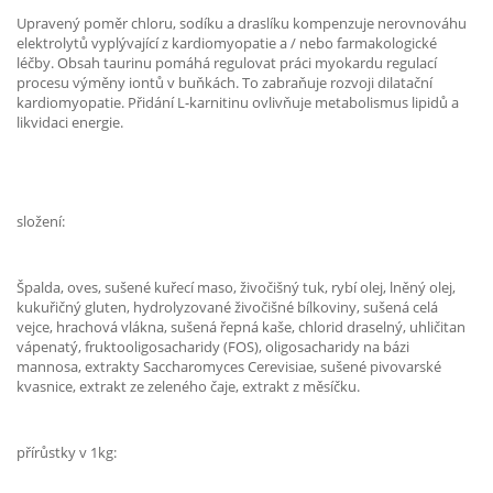
Upravený poměr chloru, sodíku a draslíku kompenzuje nerovnováhu
elektrolytů vyplývající z kardiomyopatie a / nebo farmakologické
léčby. Obsah taurinu pomáhá regulovat práci myokardu regulací
procesu výměny iontů v buňkách. To zabraňuje rozvoji dilatační
kardiomyopatie. Přidání L-karnitinu ovlivňuje metabolismus lipidů a
likvidaci energie.
složení:
Špalda, oves, sušené kuřecí maso, živočišný tuk, rybí olej, lněný olej,
kukuřičný gluten, hydrolyzované živočišné bílkoviny, sušená celá
vejce, hrachová vlákna, sušená řepná kaše, chlorid draselný, uhličitan
vápenatý, fruktooligosacharidy (FOS), oligosacharidy na bázi
mannosa, extrakty Saccharomyces Cerevisiae, sušené pivovarské
kvasnice, extrakt ze zeleného čaje, extrakt z měsíčku.
přírůstky v 1kg: