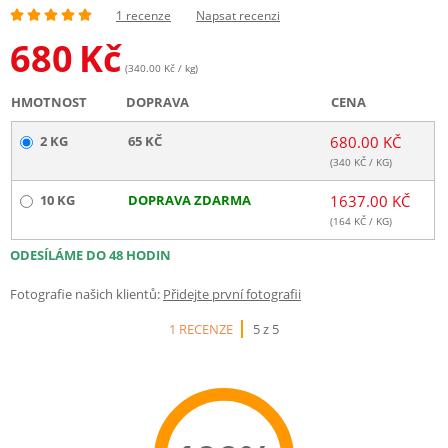
1 recenze
Napsat recenzi
680
Kč
(340.00 Kč / kg)
HMOTNOST
DOPRAVA
CENA
2 KG
65 KČ
680.00 KČ
(
340
KČ / KG)
10 KG
DOPRAVA ZDARMA
1637.00 KČ
(
164
KČ / KG)
ODESÍLÁME DO 48 HODIN
Fotografie našich klientů:
Přidejte první fotografii
1 RECENZE
5 z 5