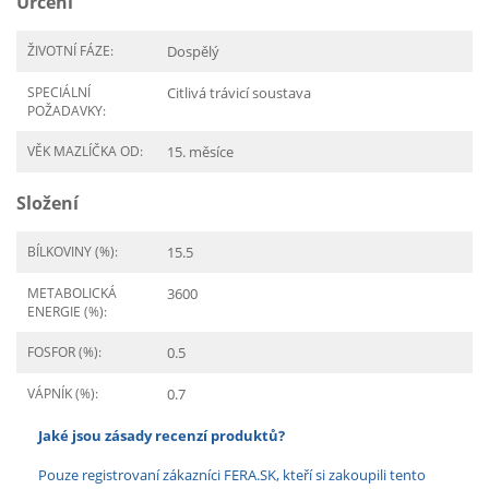
Určení
ŽIVOTNÍ FÁZE:
Dospělý
SPECIÁLNÍ
Citlivá trávicí soustava
POŽADAVKY:
VĚK MAZLÍČKA OD:
15. měsíce
Složení
BÍLKOVINY (%):
15.5
METABOLICKÁ
3600
ENERGIE (%):
FOSFOR (%):
0.5
VÁPNÍK (%):
0.7
Jaké jsou zásady recenzí produktů?
Pouze registrovaní zákazníci FERA.SK, kteří si zakoupili tento