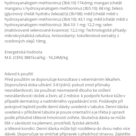
hydroxyanalogem methioninu) (3b6.10) 174,6mg; mangan (chelát
manganu s hydroxyanalogem methioninu) (3b5.10): 68 mg; železo
(glycinový chelát hydrátu železa(II)) (3b108): měď (chelát mědi s
hydroxyanalogem methioninu) (3b4.10): 43,1 mg; měď (chelát mědi s
hydroxyanalogem methioninu): 3b4.10: 1 mg: 12,2 mg; selen
(inaktivované selenované kvasnice): 12,2 mg: Technologické přísady:
mikrokrystalická celulóza. Antioxidanty: tokoferolové extrakty z
rostlinných olejů 10mg.
Energetická hodnota
M.E. (CEN) 3881kcal/kg - 16,24MJ/kg
Návod k použití
Před použitím se doporučuje konzultace s veterinárním lékařem.
Doporučená doba užívání: 3-8 týdnů: pokud zmizí příznaky
nesnášenlivosti, lze používat neomezeně dlouho ke snížení
nesnášenlivosti složek a živin; až 2 měsíce- k podpoře funkce kůže v
případě dermatózy a nadměrného vypadávání srsti. Podávejte při
pokojové teplotě podle denní dávky uvedené v tabulce. Denní dávka
uvedená v přiložené tabulce je pouze orientační a je třeba ji upravit
podle příslušné tělesné hmotnosti zvířete. Skutečná dávka se může
lišit v závislosti na plemeni, prostředí, fyzické aktivitě.
a tělesné kondici. Denní dávka může být rozdělena do dvou nebo více
dávek. Doporučuje se smíchat přípravek s předchozí stravou. Zajistěte