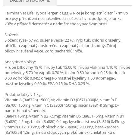
DALŠÍ FOTOGRAFIE
Farmina Vet Life Hypoallergenic Egg & Rice je kompletní dietní krmivo
pro psy při snížení nesnášenlivosti složek a živin; podporuje funkci
kůže v případě dermatóz a nadměrného vypadávání srsti.
Složení:
Složení: rýže (67 %), sušená vejce (22 %), rybí tuk, chlorid draselný,
uhličitan vápenatý, fosforečnan vápenatý, chlorid sodný. Zdroj
bílkovin: sušená vejce. Zdroj sacharidů: rýže.
Analytické složky:
Hrubé bílkoviny 18 %; hrubý tuk 13,00 %; hrubá vláknina 1,10 %; hrubé
popeloviny 5,70 %; vápník 0,70 %; fosfor 0,50 %; sodík 0,25 %; draslík
0,60 %; hořčík 0,045; omega-6 mastné kyseliny 1,50 %; omega-3
mastné kyseliny 0,60 %; EPA 0,15 %; DHA 0,23 %.
Přídatné látky v 1 kg.
Vitamín A (3a672b) 15000JM; vitamín D3 (E671) 900JM; vitamín E
(3a700) 150mg; vitamín C (3a300) 150mg; niacin (3a314) 38mg; D-
pantothenát vápenatý.
(3a841)15mg; vitamin B2 7,5mg; vitamin B6 (3a831) 6mg; vitamin B1
(3a820) 4,5mg; biotin (3a880) 0,4mg; kyselina listová (3a316) 0,45mg;
vitamin B12 0,06mg; cholinchlorid (3a890) 2000mg; beta-karoten
[3a160(a)] 1,5mg. Směsi stopových prvků: zinek (chelát zinku s