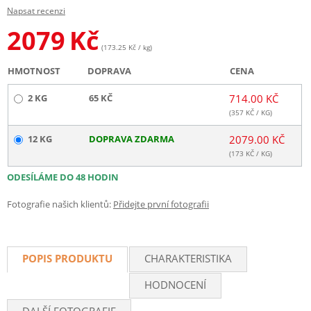
Napsat recenzi
2079
Kč
(173.25 Kč / kg)
HMOTNOST
DOPRAVA
CENA
2 KG
65 KČ
714.00 KČ
(
357
KČ / KG)
12 KG
DOPRAVA ZDARMA
2079.00 KČ
(
173
KČ / KG)
ODESÍLÁME DO 48 HODIN
Fotografie našich klientů:
Přidejte první fotografii
POPIS PRODUKTU
CHARAKTERISTIKA
HODNOCENÍ