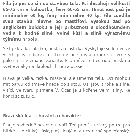
Fila je pes se silnou stavbou těla. Psi dosahují velikosti
65-75 cm v kohoutku, feny 60-65 cm. Hmotnost psů je
minimálně 60 kg, feny minimálně 40 kg. Fila zdědila
svou stavbu hlavně po mastifovi, vysokou záď po
anglickém buldoku a její příbuznost s Bloodhoundem
vedla k hodně silné, volné kůži a silně výraznému
týlnímu hrbolu.
Srst je krátká, hladká, hustá a elastická. Vyskytuje se téměř ve
všech plných barvách - kromě bílé, myší, modré a černé s
pálením a v žíhané variantě. Fila může mít černou masku a
světlé znaky na tlapkách, hrudi a ocase.
Hlava je velká, těžká, masivní, ale úměrná tělu. Oči mohou
mít barvu od tmavě hnědé po žlutou. Uši jsou široké a silné,
visící, ve tvaru písmene V. Ocas je u kořene velmi silný, ke
konci se zužuje.
Brazilská fila – chování a charakter
Fila je rozhodně pes dvou tváří. Ten první – určený pouze pro
blízké – je citlivý, láskyplný, loajální a nesmírně společenský.