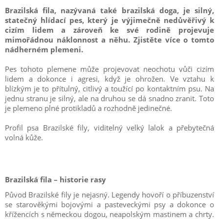
Brazilská fila, nazývaná také brazilská doga, je silný,
statečný hlídací pes, který je výjimečně nedůvěřivý k
cizím lidem a zároveň ke své rodině projevuje
mimořádnou náklonnost a něhu. Zjistěte více o tomto
nádherném plemeni.
Pes tohoto plemene může projevovat neochotu vůči cizím
lidem a dokonce i agresi, když je ohrožen. Ve vztahu k
blízkým je to přítulný, citlivý a toužící po kontaktním psu. Na
jednu stranu je silný, ale na druhou se dá snadno zranit. Toto
je plemeno plné protikladů a rozhodně jedinečné.
Profil psa Brazilské fily, viditelný velký lalok a přebytečná
volná kůže.
Brazilská fila – historie rasy
Původ Brazilské fily je nejasný. Legendy hovoří o příbuzenství
se starověkými bojovými a pasteveckými psy a dokonce o
křížencích s německou dogou, neapolským mastinem a chrty.