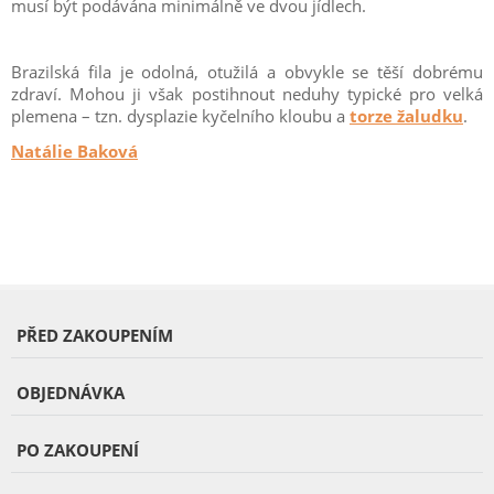
musí být podávána minimálně ve dvou jídlech.
Brazilská fila je odolná, otužilá a obvykle se těší dobrému
zdraví. Mohou ji však postihnout neduhy typické pro velká
plemena – tzn. dysplazie kyčelního kloubu a
torze žaludku
.
Natálie Baková
PŘED ZAKOUPENÍM
OBJEDNÁVKA
PO ZAKOUPENÍ