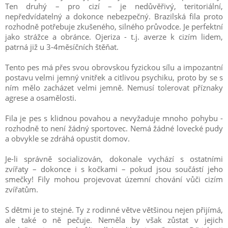
Ten druhý – pro cizí – je nedůvěřivý, teritoriální,
nepředvídatelný a dokonce nebezpečný. Brazilská fila proto
rozhodně potřebuje zkušeného, silného průvodce. Je perfektní
jako strážce a obránce. Ojeriza - t.j. averze k cizím lidem,
patrná již u 3-4měsíčních štěňat.
Tento pes má přes svou obrovskou fyzickou sílu a impozantní
postavu velmi jemný vnitřek a citlivou psychiku, proto by se s
ním mělo zacházet velmi jemně. Nemusí tolerovat příznaky
agrese a osamělosti.
Fila je pes s klidnou povahou a nevyžaduje mnoho pohybu -
rozhodně to není žádný sportovec. Nemá žádné lovecké pudy
a obvykle se zdráhá opustit domov.
Je-li správně socializován, dokonale vychází s ostatními
zvířaty – dokonce i s kočkami – pokud jsou součástí jeho
smečky! Fily mohou projevovat územní chování vůči cizím
zvířatům.
S dětmi je to stejné. Ty z rodinné větve většinou nejen přijímá,
ale také o ně pečuje. Neměla by však zůstat v jejich