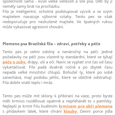
společnosti sama - kvůli velké velikosti a síle psa. Děti by ji
neměly samy brát na procházku.
Fila je inteligentní, ochotná podstupovat výcvik a se svým
majitelem navazuje výborné vztahy. Tento pes se však
nedoporučuje pro nezkušené majitele. Ve špatných rukou
může vykazovat agresivní chování.
Plemeno psa Brazilská fila – zdraví, potřeby a péče
Tento pes je velmi odolný a nenáročný na péči. Jediné
požadavky na péči jsou vlastně ty standardní, které se týkají
péče o zuby
, drápy, uši a oči. Navíc se vyplatí srst čas od času
vykartáčovat. File padá dvakrát ročně a po zbytek času
nepadá velké množství chlupů. Bohužel ty, které po sobě
zanechává, mají podobu jehlic, které se obtížně odstraňují.
Fila dobře snáší teplo i mráz.
Tento pes může mít sklony k přibírání na váze, proto byste
měli krmivo rozdělovat opatrně a nepřehánět to s pamlsky.
Nejlepší je krmit Filu kvalitním
krmivem pro obří plemena
s přídavkem látek, které chrání
klouby
. Denní porce jídla