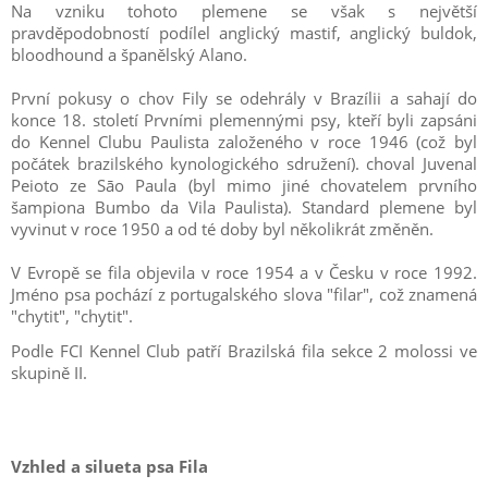
Na vzniku tohoto plemene se však s největší
pravděpodobností podílel anglický mastif, anglický buldok,
bloodhound a španělský Alano.
První pokusy o chov Fily se odehrály v Brazílii a sahají do
konce 18. století Prvními plemennými psy, kteří byli zapsáni
do Kennel Clubu Paulista založeného v roce 1946 (což byl
počátek brazilského kynologického sdružení). choval Juvenal
Peioto ze Sāo Paula (byl mimo jiné chovatelem prvního
šampiona Bumbo da Vila Paulista). Standard plemene byl
vyvinut v roce 1950 a od té doby byl několikrát změněn.
V Evropě se fila objevila v roce 1954 a v Česku v roce 1992.
Jméno psa pochází z portugalského slova "filar", což znamená
"chytit", "chytit".
Podle FCI Kennel Club patří Brazilská fila sekce 2 molossi ve
skupině II.
Vzhled a silueta psa Fila