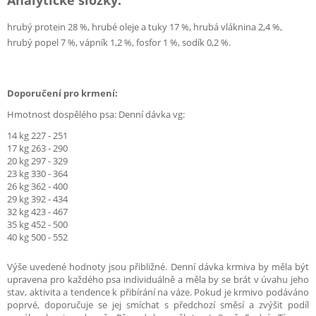
Analytické složky:
hrubý protein 28 %, hrubé oleje a tuky 17 %, hrubá vláknina 2,4 %,
hrubý popel 7 %, vápník 1,2 %, fosfor 1 %, sodík 0,2 %.
Doporučení pro krmení:
Hmotnost dospělého psa: Denní dávka vg:
14 kg 227 - 251
17 kg 263 - 290
20 kg 297 - 329
23 kg 330 - 364
26 kg 362 - 400
29 kg 392 - 434
32 kg 423 - 467
35 kg 452 - 500
40 kg 500 - 552
Výše uvedené hodnoty jsou přibližné. Denní dávka krmiva by měla být
upravena pro každého psa individuálně a měla by se brát v úvahu jeho
stav, aktivita a tendence k přibírání na váze.
Pokud je krmivo podáváno
poprvé, doporučuje se jej smíchat s předchozí směsí a zvýšit podíl