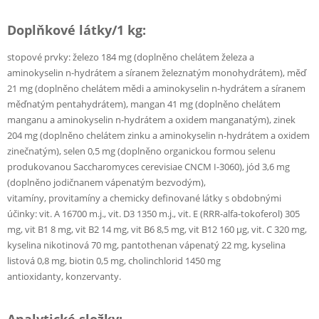
Doplňkové látky/1 kg:
stopové prvky: železo 184 mg (doplněno chelátem železa a
aminokyselin n-hydrátem a síranem železnatým monohydrátem), měď
21 mg (doplněno chelátem mědi a aminokyselin n-hydrátem a síranem
měďnatým pentahydrátem), mangan 41 mg (doplněno chelátem
manganu a aminokyselin n-hydrátem a oxidem manganatým), zinek
204 mg (doplněno chelátem zinku a aminokyselin n-hydrátem a oxidem
zinečnatým), selen 0,5 mg (doplněno organickou formou selenu
produkovanou Saccharomyces cerevisiae CNCM I-3060), jód 3,6 mg
(doplněno jodičnanem vápenatým bezvodým),
vitamíny, provitamíny a chemicky definované látky s obdobnými
účinky: vit. A 16700 m.j., vit. D3 1350 m.j., vit. E (RRR-alfa-tokoferol) 305
mg, vit B1 8 mg, vit B2 14 mg, vit B6 8,5 mg, vit B12 160 µg, vit. C 320 mg,
kyselina nikotinová 70 mg, pantothenan vápenatý 22 mg, kyselina
listová 0,8 mg, biotin 0,5 mg, cholinchlorid 1450 mg
antioxidanty, konzervanty.