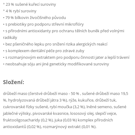
° 23 % sušené kuřecí suroviny
° 4 % rybí suroviny
• 79 % bílkovin živočišného původu
• s prebiotiky pro podporu střevní mikroflóry
• s přírodními antioxidanty pro ochranu tělních buněk před volnými
radikály
• bez pšeničného lepku pro snížení rizika alergických reakcí
• s komplexem dentální péče pro zdravé zuby
• s rozmarýnovým extraktem pro podporu činnosti jater a lepší trávení
• neobsahuje sóju ani jiné geneticky modifikované suroviny
Složení:
drůbeží maso (čerstvé drůbeží maso - 50 % , sušené drůbeží maso 19,5
%, hydrolyzovaná drůbeží játra 3 %), rýže, kukuřice, drůbeží tuk,
cukrovarské řízky sušené, rybí moučka (3,2 %), lněné semeno, sušené
jablečné výlisky, pivovarské kvasnice, lososový olej, slepičí vejce,
fruktooligosacharidy (0,2 %), juka (0,03 %) komplex přírodních
antioxidantů (0,02 %), rozmarýnový extrakt (0,01 %).