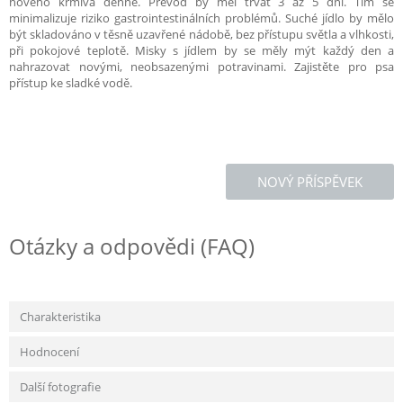
nového krmiva denně. Převod by měl trvat 3 až 5 dní. Tím se
minimalizuje riziko gastrointestinálních problémů. Suché jídlo by mělo
být skladováno v těsně uzavřené nádobě, bez přístupu světla a vlhkosti,
při pokojové teplotě. Misky s jídlem by se měly mýt každý den a
nahrazovat novými, neobsazenými potravinami. Zajistěte pro psa
přístup ke sladké vodě.
NOVÝ PŘÍSPĚVEK
Otázky a odpovědi (FAQ)
Charakteristika
Hodnocení
Další fotografie