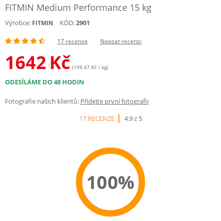
FITMIN Medium Performance 15 kg
Výrobce:
KÓD:
2901
FITMIN
17 recenze
Napsat recenzi
1642
Kč
(109.47 Kč / kg)
ODESÍLÁME DO 48 HODIN
Fotografie našich klientů:
Přidejte první fotografii
17 RECENZE
4.9 z 5
100%