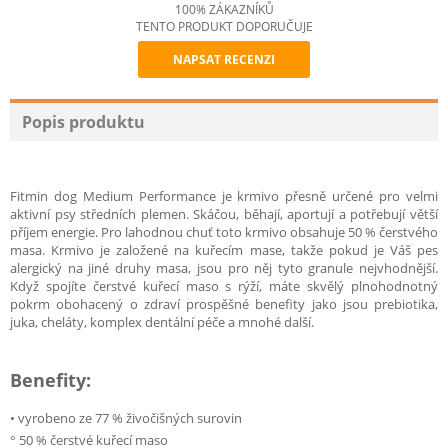
100% ZÁKAZNÍKŮ
TENTO PRODUKT DOPORUČUJE
NAPSAT RECENZI
Recommend
Popis produktu
Fitmin dog Medium Performance je krmivo přesně určené pro velmi
aktivní psy středních plemen. Skáčou, běhají, aportují a potřebují větší
příjem energie. Pro lahodnou chuť toto krmivo obsahuje 50 % čerstvého
masa. Krmivo je založené na kuřecím mase, takže pokud je Váš pes
alergický na jiné druhy masa, jsou pro něj tyto granule nejvhodnější.
Když spojíte čerstvé kuřecí maso s rýží, máte skvělý plnohodnotný
pokrm obohacený o zdraví prospěšné benefity jako jsou prebiotika,
juka, cheláty, komplex dentální péče a mnohé další.
Benefity:
• vyrobeno ze 77 % živočišných surovin
° 50 % čerstvé kuřecí maso