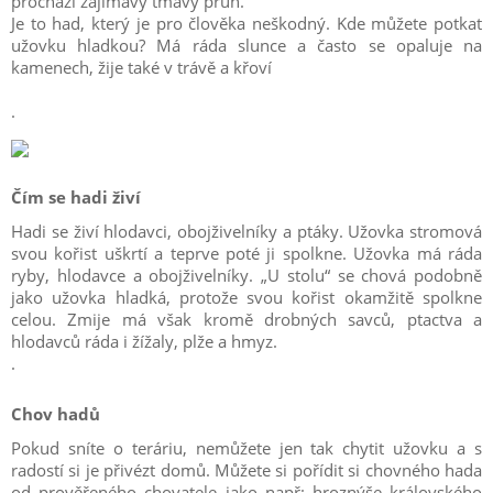
prochází zajímavý tmavý pruh.
Je to had, který je pro člověka neškodný. Kde můžete potkat
užovku hladkou? Má ráda slunce a často se opaluje na
kamenech, žije také v trávě a křoví
.
Čím se hadi živí
Hadi se živí hlodavci, obojživelníky a ptáky. Užovka stromová
svou kořist uškrtí a teprve poté ji spolkne. Užovka má ráda
ryby, hlodavce a obojživelníky. „U stolu“ se chová podobně
jako užovka hladká, protože svou kořist okamžitě spolkne
celou. Zmije má však kromě drobných savců, ptactva a
hlodavců ráda i žížaly, plže a hmyz.
.
Chov hadů
Pokud sníte o teráriu, nemůžete jen tak chytit užovku a s
radostí si je přivézt domů. Můžete si pořídit si chovného hada
od prověřeného chovatele jako např: hroznýše královského