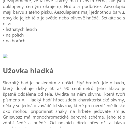
(nezapomeňte, že takové skvrny má i užovka černá, ale jsou
obklopeny černým okrajem). Hrdlo a podbřišek Aesculapia
mají barvu zlatého písku. Aesculapians mají jednotnou barvu,
obvykle jejich tělo je světle nebo olivově hnědé. Setkáte se s
ní v:
• listnatých lesích
• na polích
• na horách
Užovka hladká
Skvrnitý had je posledním z našich čtyř hrdinů. Jde o hada,
který dosahuje délky 60 až 90 centimetrů. Jeho hlava je
špatně oddělena od těla. Uvidíte na něm skvrnu, která tvoří
písmeno V. Hladký hadí hřbet zdobí charakteristické skvrny,
někdy se jedná o zavádějící skvrny, které pro necvičené lidské
oko mohou připomínat znaky na hřbetě jedovaté zmije.
Gniewosz má monochromatické barevné schéma. Jeho tělo
zdobí šedé a hnědé. Od nosních dírek přes oči a hlavu