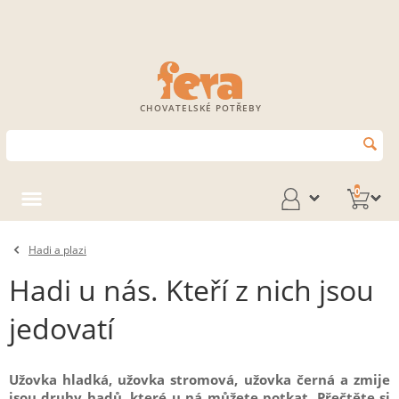
CHOVATELSKÉ POTŘEBY
0
Hadi a plazi
Hadi u nás. Kteří z nich jsou
jedovatí
Užovka hladká, užovka stromová, užovka černá a zmije
jsou druhy hadů, které u ná můžete potkat. Přečtěte si