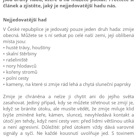
článek a zjistěte, jaký je nejjedovatější hadu nás.
Nejjedovatější had
V České repubplice je jedovatý pouze jeden druh hada: zmije
obecná. Můžete se s ní setkat po celé naší zemi, její oblíbená
místa jsou:
• husté trávy, houštiny
• skalní štěrbiny
• rašeliniště
• nory hlodavců
• kořeny stromů
• polní cesty
• kameny, na které si zmije rád lehá a chytá sluneční paprsky
Zmije je chráněna a nelze ji chytit ani do jejího světa
zasahovat. Jediný případ, kdy se můžete střetnout se zmijí je,
když se bráníte útoku, ale musíte vědět, že zmije miluje klid
(výše zmíněné keře, kámen, slunce), nevyhledává kontakt a
útočí jen tehdy, když není cesty ven: před lidmi většinou utíká
a není agresivní. Důležité: před útokem vždy dává varovné
signály a syčí. Ne každé kousnutí uvolňuje jed. S toxinem