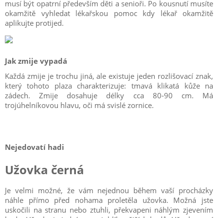
musí být opatrní především děti a senioři. Po kousnutí musíte
okamžitě vyhledat lékařskou pomoc kdy lékař okamžitě
aplikujte protijed.
Jak zmije vypadá
Každá zmije je trochu jiná, ale existuje jeden rozlišovací znak,
který tohoto plaza charakterizuje: tmavá klikatá kůže na
zádech. Zmije dosahuje délky cca 80-90 cm. Má
trojúhelníkovou hlavu, oči má svislé zornice.
Nejedovatí hadi
Užovka černá
Je velmi možné, že vám nejednou během vaší procházky
náhle přímo před nohama proletěla užovka. Možná jste
uskočili na stranu nebo ztuhli, překvapeni náhlým zjevením