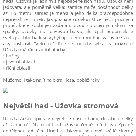
hada. Užovka je jedním z nejoblíbenějších hadů. Užovka není
jedovatá, ale poměrně velká: samice může dosáhnout délky
až 1,5 metru, samec je menší a jeho délka pravděpodobně
nepřesáhne 1 metr. Jak poznáte užovku? U černých příčných
pruhů, které zdobí její záda a u dvou žlutočerných skvrn za
spánky. Užovky mají olivovou barvu, ale jejich podbřišek je
světlejší. Tito hadi se vyhýbají lidem a mohou varovně syčet,
aby zastrašili "vetřelce". Kde se můžete setkat s užovkou?
Užovka má ráda vodní plochy:
• bažiny
• jezerní oblasti
• říční oblasti
Můžeme ji také najít na okraji lesa, poblíž řeky.
Největší had - Užovka stromová
Užovka Aesculapius je největší z našich hadů, dosahuje délky
až 2 metrů! Na rozdíl od užovky černé má hlavu špatně
oddělenou od těla. Hned za hlavou jsou dvě světlé skvrny