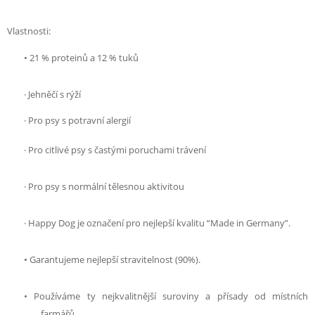
Vlastnosti:
• 21 % proteinů a 12 % tuků
· Jehněčí s rýží
· Pro psy s potravní alergií
· Pro citlivé psy s častými poruchami trávení
· Pro psy s normální tělesnou aktivitou
· Happy Dog je označení pro nejlepší kvalitu “Made in Germany”.
• Garantujeme nejlepší stravitelnost (90%).
• Používáme ty nejkvalitnější suroviny a přísady od místních
farmářů.