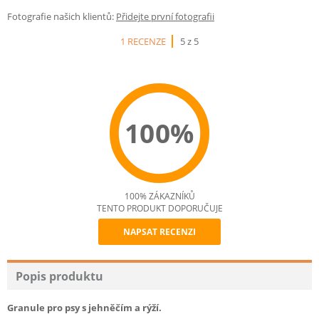
Fotografie našich klientů:
Přidejte první fotografii
1 RECENZE
5 z 5
100%
100% ZÁKAZNÍKŮ
TENTO PRODUKT DOPORUČUJE
NAPSAT RECENZI
Recommend
Popis produktu
Granule pro psy s jehněčím a rýží.