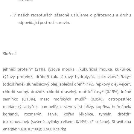
• V našich recepturách zásadně usilujeme o přirozenou a druhu
odpovídající pestrost surovin.
Složení:
jehněčí protein* (21%), rýžová mouka , kukuřičná mouka, kukuřice,
rýžový protein*, drůbeží tuk, játrový hydrolyzát, cukrovkové řízky*
(odcukřené), slunečnicový olej, jablečná dřeň* (1%), řepkový olej, vejce*,
chlorid sodný, droždí*, chlorid draselný, mořské řasy* (0,15%), lněné
semínko (0,15%), maso mořských mušlí* (0,05%), ostropestřec
mariánský, artyčok, pampeliška, zázvor, list břízy, kopřiva, heřmánek,
koriandr, rozmarýn, šalvěj, kořen lékořice, tymián, droždí*
(extrahované); (sušené bylinky celkem: 0,14%). (* sušené). Stravitelná
energie: 1.630 KJ/100g; 3.900 Kcal/kg