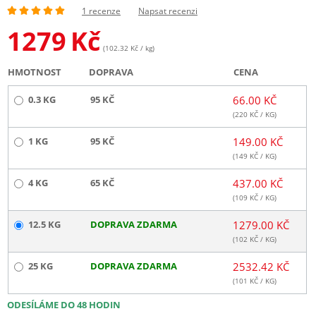
1 recenze
Napsat recenzi
1279
Kč
(102.32 Kč / kg)
HMOTNOST
DOPRAVA
CENA
0.3 KG
95 KČ
66.00 KČ
(
220
KČ / KG)
1 KG
95 KČ
149.00 KČ
(
149
KČ / KG)
4 KG
65 KČ
437.00 KČ
(
109
KČ / KG)
12.5 KG
DOPRAVA ZDARMA
1279.00 KČ
(
102
KČ / KG)
25 KG
DOPRAVA ZDARMA
2532.42 KČ
(
101
KČ / KG)
ODESÍLÁME DO 48 HODIN