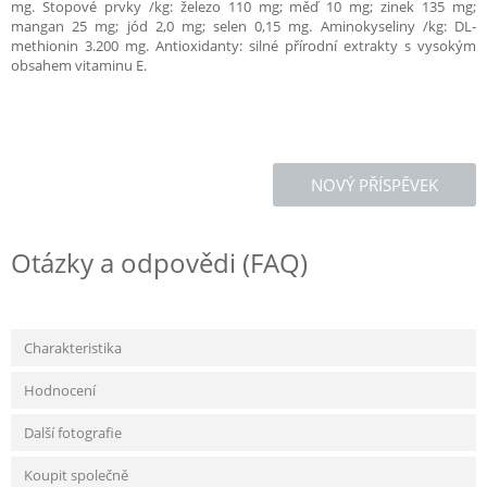
mg. Stopové prvky /kg: železo 110 mg; měď 10 mg; zinek 135 mg;
mangan 25 mg; jód 2,0 mg; selen 0,15 mg. Aminokyseliny /kg: DL-
methionin 3.200 mg. Antioxidanty: silné přírodní extrakty s vysokým
obsahem vitaminu E.
NOVÝ PŘÍSPĚVEK
Otázky a odpovědi (FAQ)
Charakteristika
Hodnocení
Další fotografie
Koupit společně