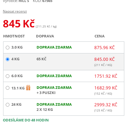
Výrobce:
KÓD:
67565
HILL'S
Napsat recenzi
845
Kč
(211.25 Kč / kg)
HMOTNOST
DOPRAVA
CENA
3.0 KG
DOPRAVA ZDARMA
875.96 KČ
4 KG
65 KČ
845.00 KČ
(
211
KČ / KG)
6.0 KG
DOPRAVA ZDARMA
1751.92 KČ
DOPRAVA ZDARMA
1682.99 KČ
13.1 KG
+ 3 PUSZKI
(
152
KČ / KG)
24 KG
DOPRAVA ZDARMA
2999.32 KČ
2 X 12 KG
(
125
KČ / KG)
ODESÍLÁME DO 48 HODIN