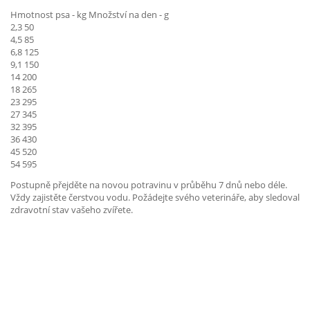
Hmotnost psa - kg Množství na den - g
2,3 50
4,5 85
6,8 125
9,1 150
14 200
18 265
23 295
27 345
32 395
36 430
45 520
54 595
Postupně přejděte na novou potravinu v průběhu 7 dnů nebo déle.
Vždy zajistěte čerstvou vodu. Požádejte svého veterináře, aby sledoval
zdravotní stav vašeho zvířete.