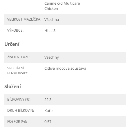
Canine c/d Multicare
Chicken
VELIKOST MAZLÍČKA:
Všechna
VÝROBCE:
HILL'S
Určení
ŽIVOTNÍ FÁZE:
Všechny
SPECIÁLNÍ
Citlivá močová soustava
POŽADAVKY:
Složení
BÍLKOVINY (%):
22.3
DRUH BÍLKOVIN:
Kuře
FOSFOR (%):
0.57