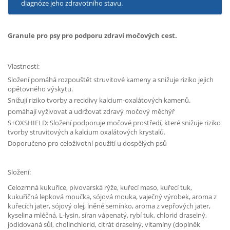
diagnóze jeho zdravotního stavu.
Granule pro psy pro podporu zdraví močových cest.
Vlastnosti:
Složení pomáhá rozpouštět struvitové kameny a snižuje riziko jejich
opětovného výskytu.
Snižují riziko tvorby a recidivy kalcium-oxalátových kamenů.
pomáhají vyživovat a udržovat zdravý močový měchýř
S+OXSHIELD: Složení podporuje močové prostředí, které snižuje riziko
tvorby struvitových a kalcium oxalátových krystalů.
Doporučeno pro celoživotní použití u dospělých psů
Složení:
Celozrnná kukuřice, pivovarská rýže, kuřecí maso, kuřecí tuk,
kukuřičná lepková moučka, sójová mouka, vaječný výrobek, aroma z
kuřecích jater, sójový olej, lněné semínko, aroma z vepřových jater,
kyselina mléčná, L-lysin, síran vápenatý, rybí tuk, chlorid draselný,
jodidovaná sůl, cholinchlorid, citrát draselný, vitamíny (doplněk