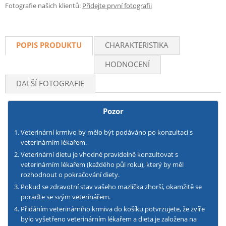
Fotografie našich klientů:
Přidejte první fotografii
POPIS PRODUKTU
CHARAKTERISTIKA
HODNOCENÍ
DALŠÍ FOTOGRAFIE
Pozor
Veterinární krmivo by mělo být podáváno po konzultaci s
veterinárním lékařem.
Veterinární dietu je vhodné pravidelně konzultovat s
veterinárním lékařem (každého půl roku), který by měl
rozhodnout o pokračování diety.
Pokud se zdravotní stav vašeho mazlíčka zhorší, okamžitě se
poraďte se svým veterinářem.
Přidáním veterinárního krmiva do košíku potvrzujete, že zvíře
bylo vyšetřeno veterinárním lékařem a dieta je založena na