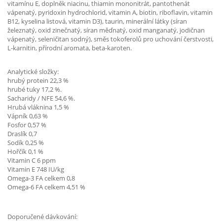
vitamínu E, doplněk niacinu, thiamin mononitrát, pantothenát
vápenatý, pyridoxin hydrochlorid, vitamin A, biotin, riboflavin, vitamin
B12, kyselina listová, vitamin D3), taurin, minerální látky (síran
železnatý, oxid zinečnatý, síran měďnatý, oxid manganatý, jodičnan
vápenatý, seleničitan sodný), směs tokoferolů pro uchování čerstvosti,
L-karnitin, přírodní aromata, beta-karoten.
Analytické složky:
hrubý protein 22,3 %
hrubé tuky 17,2 %.
Sacharidy / NFE 54,6 %.
Hrubá vláknina 1,5 %
Vápník 0,63 %
Fosfor 0,57 %
Draslík 0,7
Sodík 0,25 %
Hořčík 0,1 %
Vitamin C 6 ppm
Vitamin E 748 IU/kg
Omega-3 FA celkem 0,8
Omega-6 FA celkem 4,51 %
Doporučené dávkování: