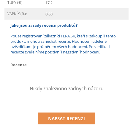
TUKY (%):
17.2
VÁPNÍK (%):
0.63
Jaké jsou zásady recenzí produktů?
Pouze registrovaní zákazníci FERA.SK, kteří si zakoupili tento
produkt, mohou zanechat recenzi. Hodnocení udělené
hvězdičkami je průměrem všech hodnocení. Po verifikaci
recenze zveřejníme pozitivní i negativní hodnocení.
Recenze
Nikdy znaleziono żadnych názoru
NAPSAT RECENZI