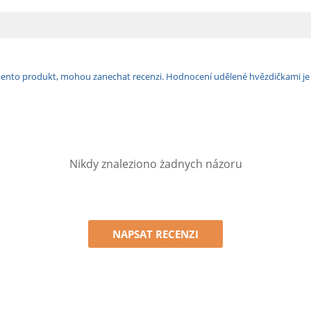
ili tento produkt, mohou zanechat recenzi. Hodnocení udělené hvězdičkami j
Nikdy znaleziono żadnych názoru
NAPSAT RECENZI