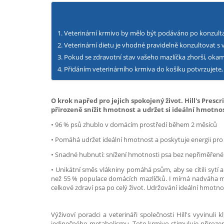
Veterinární krmivo by mělo být podáváno po konzulta
Veterinární dietu je vhodné pravidelně konzultovat s
Pokud se zdravotní stav vašeho mazlíčka zhorší, okam
Přidáním veterinárního krmiva do košíku potvrzujete, 
O krok napřed pro jejich spokojený život. Hill's Pre
přirozeně snížit hmotnost a udržet si ideální hmotnos
• 96 % psů zhublo v domácím prostředí během 2 měsíců
• Pomáhá udržet ideální hmotnost a poskytuje energii pro 
• Snadné hubnutí: snížení hmotnosti psa bez nepřiměřenéh
• Unikátní směs vlákniny pomáhá psům, aby se cítili sytí
než 55 % populace domácích mazlíčků. I mírná nadváha mů
celkové zdraví psa po celý život. Udržování ideální hmotn
Výživoví poradci a veterináři společnosti Hill's vyvinuli
jedinečného metabolismu. Toto krmivo stimuluje přirozen