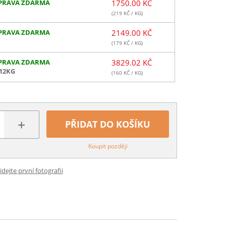
PRAVA ZDARMA
1750.00 KČ
(
219
KČ / KG)
PRAVA ZDARMA
2149.00 KČ
(
179
KČ / KG)
PRAVA ZDARMA
3829.02 KČ
 12KG
(
160
KČ / KG)
+
PŘIDAT DO KOŠÍKU
Koupit později
idejte první fotografii