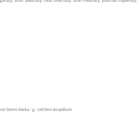
ganatý, síran železnatý, oxid zinečnatý, síran měďnatý, jodičnan vápenatý, s
sti Denní dávka - g - Udržení dospělosti