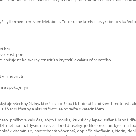
 byli krmeni krmivem Metabolic. Toto suché krmivo je vyrobeno s kuřecí pří
ní hru
likosti porcí
snižuje riziko tvorby struvitů a krystalů oxalátu vápenatého.
tivní hubnutí
ým a spokojeným.
skytuje všechny živiny, které psi potřebují k hubnutí a udržení hmotnosti, ak
žívat si šťastný a aktivní život, se poraďte s veterinářem.
maso, prášková celulóza, sójová mouka, kukuřičný lepek, sušená řepná dřeň
DL-methionin, L-lysin, mrkev, chlorid draselný, jodifosforečnan, kyselina li
oplněk vitamínu A, pantothenát vápenatý, doplněk riboflavinu, biotin, dopln