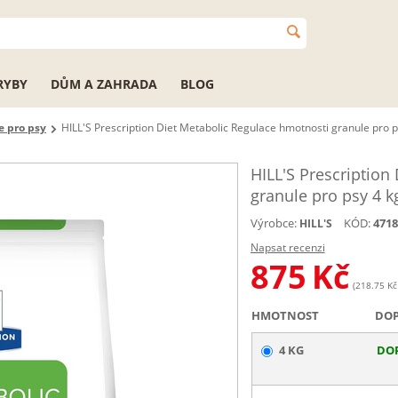
RYBY
DŮM A ZAHRADA
BLOG
e pro psy
HILL'S Prescription Diet Metabolic Regulace hmotnosti granule pro p
HILL'S Prescription
granule pro psy 4 k
Výrobce:
KÓD:
4718
HILL'S
Napsat recenzi
875
Kč
(218.75 Kč 
HMOTNOST
DO
4 KG
DO