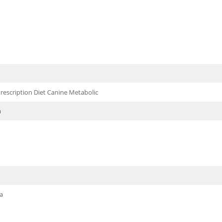
rescription Diet Canine Metabolic
a
a