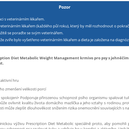
Pozor
ci s veterinárním lékařem.
 veterinárním lékařem (každého půl roku), který by měl rozhodnout o pokrač
žitě se poraďte se svým veterinářem.
že zvíře bylo vyšetřeno veterinárním lékařem a dieta je založena na diagnóz
scription Diet Metabolic Weight Management krmivo pro psy s jehněčím
t.
aktivní hru
o zmenšení velikosti porcí
 a spokojení• Podporuje přirozenou schopnost psího organismu spalovat tu
že ovlivnit kvalitu života domácího mazlíčka a jeho vztahy s rodinou, pro
osti může zlepšit dlouhověkost snížením rizika onemocnění souvisejících s 
 klinickou výživu Prescription Diet Metabolic speciálně proto, aby pomohl
ou schopnost psa spalovat tuky a udržuje ho v kondici a aktivního. Unikát