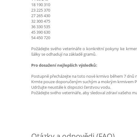
18 190 310
23 225 370
27 265 430
32 300 475
36 330 535
45 390 630
54 450 720
Požádejte svého veterináře o konkrétní pokyny ke krme
šálky se odhadují na základě gramů.
Pro dosažení nejlepších výsledků:
Postupně přecházejte na toto nové krmivo během 7 dnů n
Krmte pouze doporučeným suchým a mokrým krmivem Pre
Udržujte neustále k dispozici čerstvou vodu.
Požádejte svého veterináře, aby sledoval zdraví vašeho ma
Otázky a odpovědi (FAQ)