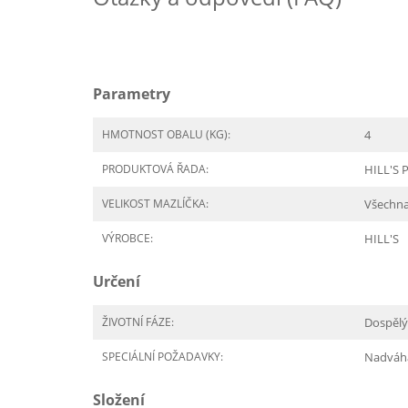
Parametry
HMOTNOST OBALU (KG):
4
PRODUKTOVÁ ŘADA:
HILL'S P
VELIKOST MAZLÍČKA:
Všechn
VÝROBCE:
HILL'S
Určení
ŽIVOTNÍ FÁZE:
Dospělý
SPECIÁLNÍ POŽADAVKY:
Nadváh
Složení