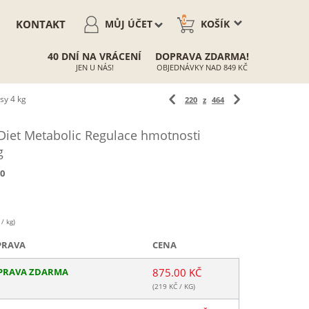
0
KONTAKT
MŮJ ÚČET
KOŠÍK
40 DNÍ NA VRÁCENÍ
DOPRAVA ZDARMA!
JEN U NÁS!
OBJEDNÁVKY NAD 849 KČ
sy 4 kg
220
z
464
 Diet Metabolic Regulace hmotnosti
g
0
/ kg)
PRAVA
CENA
PRAVA ZDARMA
875.00 KČ
(
219
KČ / KG)