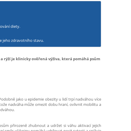
ování diety.
e jeho zdravotního stavu.
 a rýží je klinicky ověřená výživa, která pomáhá psům
Podobně jako u epidemie obezity u lidí trpí nadváhou více
tože nadváha může omezit dobu hraní, ovlivnit mobilitu a
nadváhou.
i psům přirozeně zhubnout a udržet si váhu aktivací jejich
ní směs vlákniny pomáhá udržovat pocit sytosti a snižuje