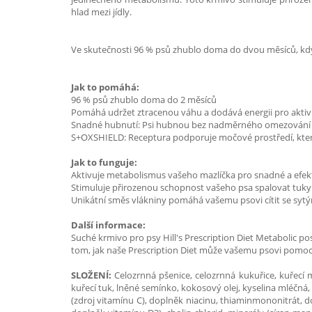
hlad mezi jídly.
Ve skutečnosti 96 % psů zhublo doma do dvou měsíců, když
Jak to pomáhá:
96 % psů zhublo doma do 2 měsíců
Pomáhá udržet ztracenou váhu a dodává energii pro aktiv
Snadné hubnutí: Psi hubnou bez nadměrného omezování ve
S+OXSHIELD: Receptura podporuje močové prostředí, které 
Jak to funguje:
Aktivuje metabolismus vašeho mazlíčka pro snadné a efek
Stimuluje přirozenou schopnost vašeho psa spalovat tuky
Unikátní směs vlákniny pomáhá vašemu psovi cítit se syt
Další informace:
Suché krmivo pro psy Hill's Prescription Diet Metabolic po
tom, jak naše Prescription Diet může vašemu psovi pomoci u
SLOŽENÍ:
Celozrnná pšenice, celozrnná kukuřice, kuřecí 
kuřecí tuk, lněné semínko, kokosový olej, kyselina mléčná, 
(zdroj vitamínu C), doplněk niacinu, thiaminmononitrát, d