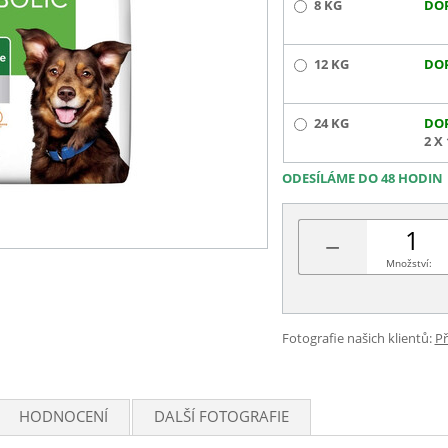
8 KG
DO
12 KG
DO
24 KG
DO
2 X
ODESÍLÁME DO 48 HODIN
−
Množství:
Fotografie našich klientů:
Př
HODNOCENÍ
DALŠÍ FOTOGRAFIE