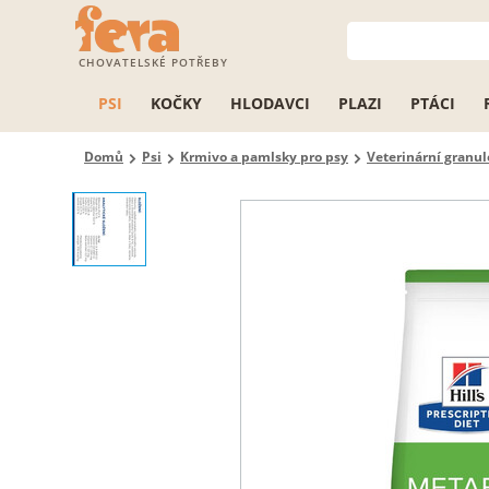
CHOVATELSKÉ POTŘEBY
PSI
KOČKY
HLODAVCI
PLAZI
PTÁCI
Domů
Psi
Krmivo a pamlsky pro psy
Veterinární granul