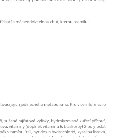
chutí a má neodolatelnou chuť, kterou psi milují.
tivací jejich jedinečného metabolismu. Pro více informací o
, sušené rajčatové výlisky, hydrolyzovaná kuřecí příchuť,
poová, vitamíny (doplněk vitamínu E, L-askorbyl-2-polyfosfát
ěk vitamínu B12, pyridoxin hydrochlorid, kyselina listová,