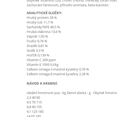
doplněk vitamínu D3), cholin chlorid, minerály (síran man
zachování čerstvosti, přírodní aromata, beta-karoten.
ANALYTICKÉ SLOŽKY:
Hrubý protein 28 %
Hrubý tuk 11,7 %
Sacharidy/NFE 40,5 %
Hrubá vláknina 13,6 %
Vápník 1,05 %
Fosfor 0,76 %
Draslík 0,81 %
Sodík 0,3 %
Hořčík 0,139 %
Vitamín C 209 ppm
Vitamín E 1093 IU/kg
Celkem omega-3 mastné kyseliny 0,76 %
Celkem omega-6 mastné kyseliny 2,39 %
NÁVOD K KRMENÍ:
Ideální hmotnost psa - kg Denní dávka - g - Úbytek hmotno
2,3 40 60
4,5 70 115
6,8 90 155
9,1 125 185
14 65 245