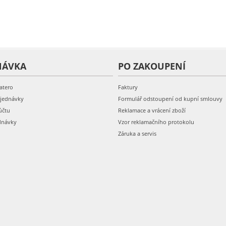
NÁVKA
PO ZAKOUPENÍ
atero
Faktury
bjednávky
Formulář odstoupení od kupní smlouvy
účtu
Reklamace a vrácení zboží
dnávky
Vzor reklamačního protokolu
Záruka a servis