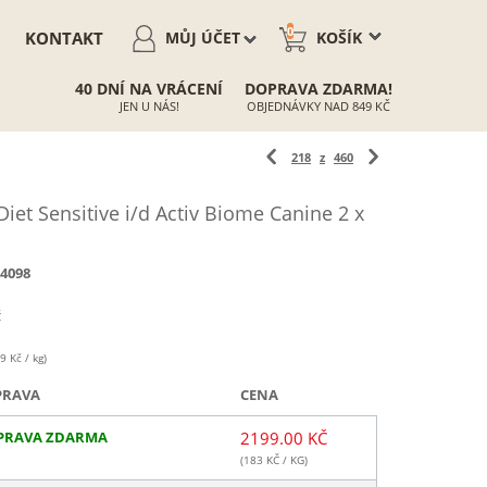
0
KONTAKT
MŮJ ÚČET
KOŠÍK
40 DNÍ NA VRÁCENÍ
DOPRAVA ZDARMA!
JEN U NÁS!
OBJEDNÁVKY NAD 849 KČ
218
z
460
Diet Sensitive i/d Activ Biome Canine 2 x
4098
Č
9 Kč / kg)
PRAVA
CENA
PRAVA ZDARMA
2199.00 KČ
(
183
KČ / KG)