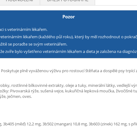
Pozor
ci s veterinárním lékařem.
 veterinárním lékařem (každého půl roku), který by měl rozhodnout o pokrač
žitě se poraďte se svým veterinářem.
že zvíře bylo vyšetřeno veterinárním lékařem a dieta je založena na diagnóz
. Poskytuje plně vyváženou výživu pro rostoucí štěňata a dospělé psy trpící
robky, rostlinné bílkovinné extrakty, oleje a tuky, minerální látky, vedlejší
ky: Pivovarská rýže, sušená vejce, kukuřičná lepková moučka, živočišné tuky,
ýže, ječmen, oves.
mg, 3b405 (měď) 12,2 mg, 3b502 (mangan) 10,8 mg, 3b603 (zinek) 162 mg, s p