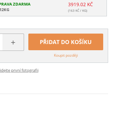
PRAVA ZDARMA
3919.02 KČ
 12KG
(
163
KČ / KG)
+
PŘIDAT DO KOŠÍKU
Koupit později
idejte první fotografii