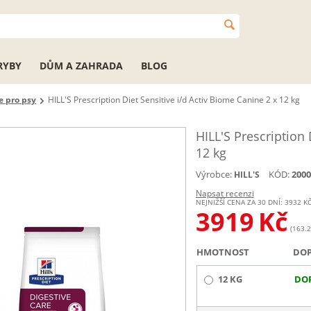
RYBY
DŮM A ZAHRADA
BLOG
e pro psy
HILL'S Prescription Diet Sensitive i/d Activ Biome Canine 2 x 12 kg
HILL'S Prescription 
12 kg
Výrobce:
KÓD:
2000
HILL'S
Napsat recenzi
NEJNIŽŠÍ CENA ZA 30 DNÍ:
3932
K
3919
Kč
(163.2
HMOTNOST
DO
12 KG
DO