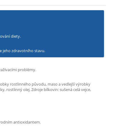
ování diety.
e jeho zdravotního stavu.
 zažívacími problémy.
 výrobky rostlinného původu, maso a vedlejší výrobky
 rostlinný olej. Zdroje bílkovin: sušená celá vejce,
řírodním antioxidantem.