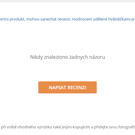
ili tento produkt, mohou zanechat recenzi. Hodnocení udělené hvězdičkami j
Nikdy znaleziono żadnych názoru
NAPSAT RECENZI
e při volbě vhodného výrobku také jiným kupujícím a přidejte svou fotografii