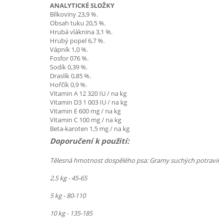
ANALYTICKÉ SLOŽKY
Bílkoviny 23,9 %.
Obsah tuku 20,5 %.
Hrubá vláknina 3,1 %.
Hrubý popel 6,7 %.
Vápník 1,0 %.
Fosfor 076 %.
Sodík 0,39 %.
Draslík 0,85 %.
Hořčík 0,9 %.
Vitamin A 12 320 IU / na kg
Vitamin D3 1 003 IU / na kg
Vitamin E 600 mg / na kg
Vitamin C 100 mg / na kg
Beta-karoten 1,5 mg / na kg
Doporučení k použití:
Tělesná hmotnost dospělého psa: Gramy suchých potravi
2,5 kg - 45-65
5 kg - 80-110
10 kg - 135-185