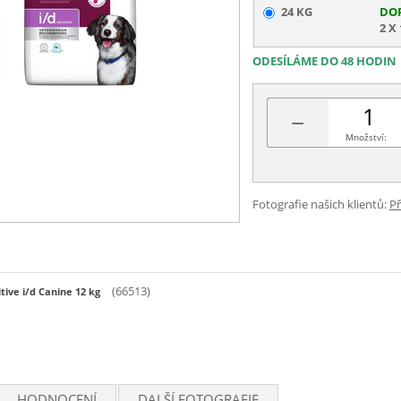
24 KG
DO
2 X
ODESÍLÁME DO 48 HODIN
−
Množství:
Fotografie našich klientů:
Př
(66513)
itive i/d Canine 12 kg
HODNOCENÍ
DALŠÍ FOTOGRAFIE