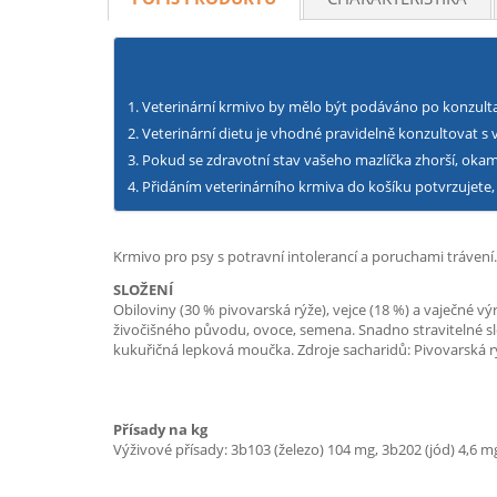
Veterinární krmivo by mělo být podáváno po konzulta
Veterinární dietu je vhodné pravidelně konzultovat s
Pokud se zdravotní stav vašeho mazlíčka zhorší, okam
Přidáním veterinárního krmiva do košíku potvrzujete, 
Krmivo pro psy s potravní intolerancí a poruchami trávení
SLOŽENÍ
Obiloviny (30 % pivovarská rýže), vejce (18 %) a vaječné vý
živočišného původu, ovoce, semena. Snadno stravitelné slož
kukuřičná lepková moučka. Zdroje sacharidů: Pivovarská r
Přísady na kg
Výživové přísady: 3b103 (železo) 104 mg, 3b202 (jód) 4,6 