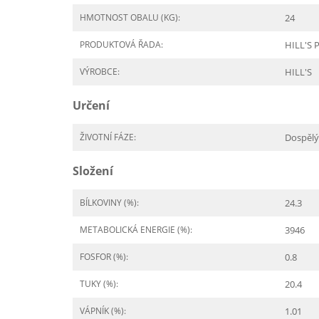
HMOTNOST OBALU (KG):
24
PRODUKTOVÁ ŘADA:
HILL'S P
VÝROBCE:
HILL'S
Určení
ŽIVOTNÍ FÁZE:
Dospělý
Složení
BÍLKOVINY (%):
24.3
METABOLICKÁ ENERGIE (%):
3946
FOSFOR (%):
0.8
TUKY (%):
20.4
VÁPNÍK (%):
1.01