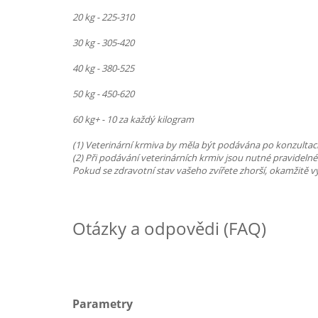
20 kg - 225-310
30 kg - 305-420
40 kg - 380-525
50 kg - 450-620
60 kg+ - 10 za každý kilogram
(1) Veterinární krmiva by měla být podávána po konzultaci
(2) Při podávání veterinárních krmiv jsou nutné pravidelné
Pokud se zdravotní stav vašeho zvířete zhorší, okamžitě vy
Otázky a odpovědi (FAQ)
Parametry