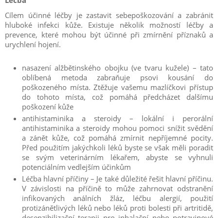
Léčba
Cílem účinné léčby je zastavit sebepoškozování a zabránit
hluboké infekci kůže. Existuje několik možností léčby a
prevence, které mohou být účinné při zmírnění příznaků a
urychlení hojení.
nasazení alžbětinského obojku (ve tvaru kužele) – tato
oblíbená metoda zabraňuje psovi kousání do
poškozeného místa. Ztěžuje vašemu mazlíčkovi přístup
do tohoto místa, což pomáhá předcházet dalšímu
poškození kůže
antihistaminika a steroidy – lokální i perorální
antihistaminika a steroidy mohou pomoci snížit svědění
a zánět kůže, což pomáhá zmírnit nepříjemné pocity.
Před použitím jakýchkoli léků byste se však měli poradit
se svým veterinárním lékařem, abyste se vyhnuli
potenciálním vedlejším účinkům
Léčba hlavní příčiny – Je také důležité řešit hlavní příčinu.
V závislosti na příčině to může zahrnovat odstranění
infikovaných análních žláz, léčbu alergií, použití
protizánětlivých léků nebo léků proti bolesti při artritidě,
desenzibilizační terapii pro inhalační nebo potravinové