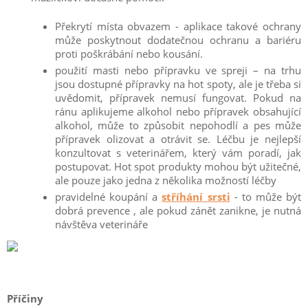
Překrytí místa obvazem - aplikace takové ochrany
může poskytnout dodatečnou ochranu a bariéru
proti poškrábání nebo kousání.
použití masti nebo přípravku ve spreji – na trhu
jsou dostupné přípravky na hot spoty, ale je třeba si
uvědomit, přípravek nemusí fungovat. Pokud na
ránu aplikujeme alkohol nebo přípravek obsahující
alkohol, může to způsobit nepohodlí a pes může
přípravek olizovat a otrávit se. Léčbu je nejlepší
konzultovat s veterinářem, který vám poradí, jak
postupovat. Hot spot produkty mohou být užitečné,
ale pouze jako jedna z několika možností léčby
pravidelné koupání a
stříhání srsti
- to může být
dobrá prevence , ale pokud zánět zanikne, je nutná
návštěva veterináře
Příčiny