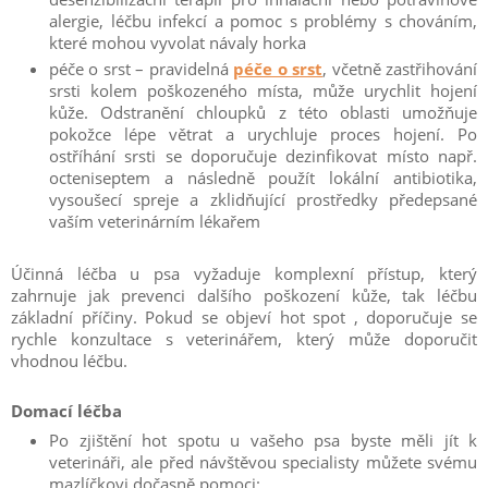
alergie, léčbu infekcí a pomoc s problémy s chováním,
které mohou vyvolat návaly horka
péče o srst – pravidelná
péče o srst
, včetně zastřihování
srsti kolem poškozeného místa, může urychlit hojení
kůže. Odstranění chloupků z této oblasti umožňuje
pokožce lépe větrat a urychluje proces hojení. Po
ostříhání srsti se doporučuje dezinfikovat místo např.
octeniseptem a následně použít lokální antibiotika,
vysoušecí spreje a zklidňující prostředky předepsané
vaším veterinárním lékařem
Účinná léčba u psa vyžaduje komplexní přístup, který
zahrnuje jak prevenci dalšího poškození kůže, tak léčbu
základní příčiny. Pokud se objeví hot spot , doporučuje se
rychle konzultace s veterinářem, který může doporučit
vhodnou léčbu.
Domací léčba
Po zjištění hot spotu u vašeho psa byste měli jít k
veterináři, ale před návštěvou specialisty můžete svému
mazlíčkovi dočasně pomoci: