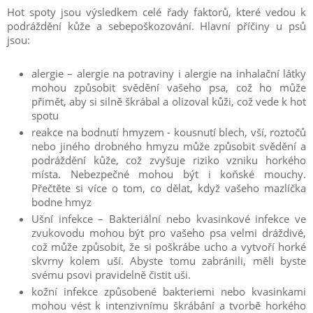
Hot spoty jsou výsledkem celé řady faktorů, které vedou k
podráždění kůže a sebepoškozování. Hlavní příčiny u psů
jsou:
alergie – alergie na potraviny i alergie na inhalační látky
mohou způsobit svědění vašeho psa, což ho může
přimět, aby si silně škrábal a olizoval kůži, což vede k hot
spotu
reakce na bodnutí hmyzem - kousnutí blech, vší, roztočů
nebo jiného drobného hmyzu může způsobit svědění a
podráždění kůže, což zvyšuje riziko vzniku horkého
místa. Nebezpečné mohou být i koňské mouchy.
Přečtěte si více o tom, co dělat, když vašeho mazlíčka
bodne hmyz
Ušní infekce – Bakteriální nebo kvasinkové infekce ve
zvukovodu mohou být pro vašeho psa velmi dráždivé,
což může způsobit, že si poškrábe ucho a vytvoří horké
skvrny kolem uší. Abyste tomu zabránili, měli byste
svému psovi pravidelně čistit uši.
kožní infekce způsobené bakteriemi nebo kvasinkami
mohou vést k intenzivnímu škrábání a tvorbě horkého