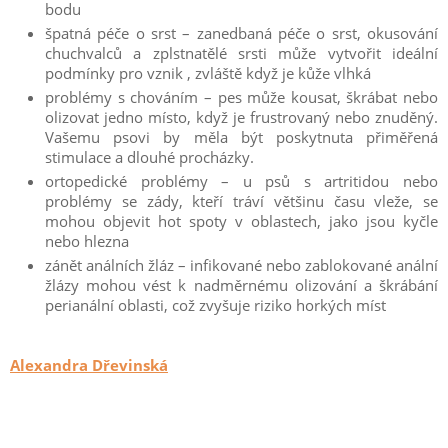
bodu
špatná péče o srst – zanedbaná péče o srst, okusování
chuchvalců a zplstnatělé srsti může vytvořit ideální
podmínky pro vznik , zvláště když je kůže vlhká
problémy s chováním – pes může kousat, škrábat nebo
olizovat jedno místo, když je frustrovaný nebo znuděný.
Vašemu psovi by měla být poskytnuta přiměřená
stimulace a dlouhé procházky.
ortopedické problémy – u psů s artritidou nebo
problémy se zády, kteří tráví většinu času vleže, se
mohou objevit hot spoty v oblastech, jako jsou kyčle
nebo hlezna
zánět análních žláz – infikované nebo zablokované anální
žlázy mohou vést k nadměrnému olizování a škrábání
perianální oblasti, což zvyšuje riziko horkých míst
Alexandra Dřevinská