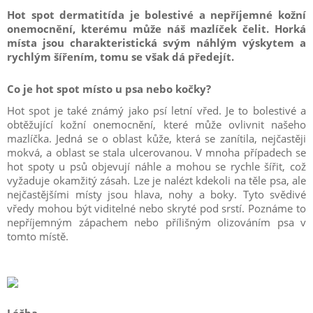
Hot spot dermatitída je bolestivé a nepříjemné kožní
onemocnění, kterému může náš mazlíček čelit. Horká
místa jsou charakteristická svým náhlým výskytem a
rychlým šířením, tomu se však dá předejít.
Co je hot spot místo u psa nebo kočky?
Hot spot je také známý jako psí letní vřed. Je to bolestivé a
obtěžující kožní onemocnění, které může ovlivnit našeho
mazlíčka. Jedná se o oblast kůže, která se zanítila, nejčastěji
mokvá, a oblast se stala ulcerovanou. V mnoha případech se
hot spoty u psů objevují náhle a mohou se rychle šířit, což
vyžaduje okamžitý zásah. Lze je nalézt kdekoli na těle psa, ale
nejčastějšími místy jsou hlava, nohy a boky. Tyto svědivé
vředy mohou být viditelné nebo skryté pod srstí. Poznáme to
nepříjemným zápachem nebo přílišným olizováním psa v
tomto místě.