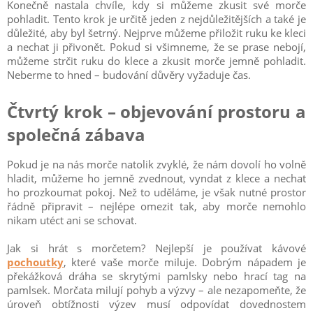
Konečně nastala chvíle, kdy si můžeme zkusit své morče
pohladit. Tento krok je určitě jeden z nejdůležitějších a také je
důležité, aby byl šetrný. Nejprve můžeme přiložit ruku ke kleci
a nechat ji přivonět. Pokud si všimneme, že se prase nebojí,
můžeme strčit ruku do klece a zkusit morče jemně pohladit.
Neberme to hned – budování důvěry vyžaduje čas.
Čtvrtý krok – objevování prostoru a
společná zábava
Pokud je na nás morče natolik zvyklé, že nám dovolí ho volně
hladit, můžeme ho jemně zvednout, vyndat z klece a nechat
ho prozkoumat pokoj. Než to uděláme, je však nutné prostor
řádně připravit – nejlépe omezit tak, aby morče nemohlo
nikam utéct ani se schovat.
Jak si hrát s morčetem? Nejlepší je používat kávové
pochoutky
, které vaše morče miluje. Dobrým nápadem je
překážková dráha se skrytými pamlsky nebo hrací tag na
pamlsek. Morčata milují pohyb a výzvy – ale nezapomeňte, že
úroveň obtížnosti výzev musí odpovídat dovednostem