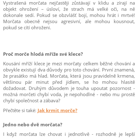
Vystrašená morčata nejčastěji zůstávají v klidu a zírají na
objekt ohrožení – úsloví, že strach má velké oči, na ně
dokonale sedí. Pokud se obzvlášť bojí, mohou hrát i mrtvé!
Morčata obecně nejsou agresivní, ale mohou kousnout,
pokud se cítí ohroženi.
Proč morče hlodá mříže své klece?
Kousání mříží klece je mezi morčaty celkem běžné chování a
obvykle existují dva důvody pro toto chování. První znamená,
že prasátko má hlad. Morčata, která jsou pravidelně krmena,
většinou pár minut před jídlem, se ho mohou hlasitě
dožadovat. Druhým důvodem je touha upoutat pozornost -
možná morčeti chybí voda, je nepohodlné - nebo mu prostě
chybí společnost a zábava?
Přečtěte si také:
Jak krmit morče?
Jedno nebo dvě morčata?
I když morčata lze chovat i jednotlivě - rozhodně je lepší