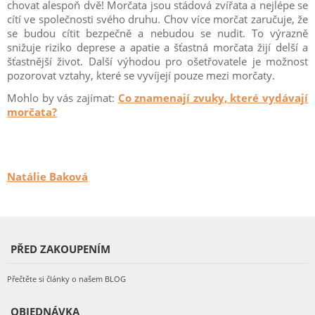
chovat alespoň dvě! Morčata jsou stádová zvířata a nejlépe se
cítí ve společnosti svého druhu. Chov více morčat zaručuje, že
se budou cítit bezpečně a nebudou se nudit. To výrazně
snižuje riziko deprese a apatie a šťastná morčata žijí delší a
šťastnější život. Další výhodou pro ošetřovatele je možnost
pozorovat vztahy, které se vyvíjejí pouze mezi morčaty.
Mohlo by vás zajímat:
Co znamenají zvuky, které vydávají
morčata?
Natálie Baková
PŘED ZAKOUPENÍM
Přečtěte si články o našem BLOG
OBJEDNÁVKA