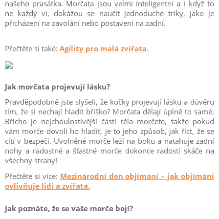
našeho prasátka. Morčata jsou velmi inteligentní a i když to
ne každý ví, dokážou se naučit jednoduché triky, jako je
přicházení na zavolání nebo postavení na zadní.
Přečtěte si také:
Agility pro malá zvířata.
Jak morčata projevují lásku?
Pravděpodobně jste slyšeli, že kočky projevují lásku a důvěru
tím, že si nechají hladit bříško? Morčata dělají úplně to samé.
Břicho je nejchoulostivější částí těla morčete, takže pokud
vám morče dovolí ho hladit, je to jeho způsob, jak říct, že se
cítí v bezpečí. Uvolněné morče leží na boku a natahuje zadní
nohy a radostné a šťastné morče dokonce radostí skáče na
všechny strany!
Přečtěte si více:
Mezinárodní den objímání – jak objímání
ovlivňuje lidi a zvířata.
Jak poznáte, že se vaše morče bojí?