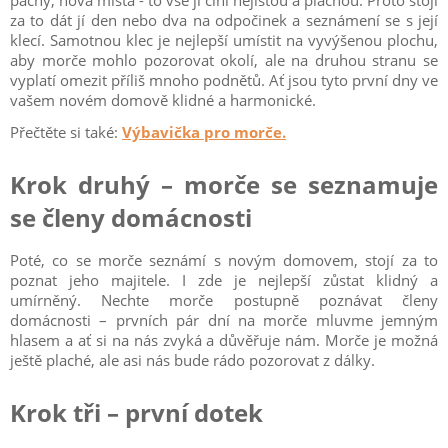
pachy, nová místa - to vše ji činí nejistou a plachou. Proto stojí
za to dát jí den nebo dva na odpočinek a seznámení se s její
klecí. Samotnou klec je nejlepší umístit na vyvýšenou plochu,
aby morče mohlo pozorovat okolí, ale na druhou stranu se
vyplatí omezit příliš mnoho podnětů. Ať jsou tyto první dny ve
vašem novém domově klidné a harmonické.
Přečtěte si také:
Výbavička pro morče.
Krok druhý – morče se seznamuje
se členy domácnosti
Poté, co se morče seznámí s novým domovem, stojí za to
poznat jeho majitele. I zde je nejlepší zůstat klidný a
umírněný. Nechte morče postupně poznávat členy
domácnosti – prvních pár dní na morče mluvme jemným
hlasem a ať si na nás zvyká a důvěřuje nám. Morče je možná
ještě plaché, ale asi nás bude rádo pozorovat z dálky.
Krok tři – první dotek