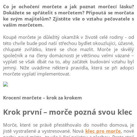
Co je ochočení morčete a jak poznat morčecí lásku?
Dokážete se spřátelit s morčetem? Připoutá se morčata
ke svým majitelům? Zjistěte vše o vztahu pečovatele s
vaším morčetem.
Koupě morčete je důležitý okamžik v životě celé rodiny - od
této chvíle bude pod naší střechou bydlet okouzlující, úžasné,
chlupaté zvířátko, které se chce mazlit. Morče je skvělý
společník a na členy domácnosti je většinou velmi vázané –
vyplatí se však dbát na to, aby začátek budování vztahu byl
jemný. Níže uvádíme některá pravidla, která se při adopci
morčete vyplatí implementovat.
Krocení morčete – krok za krokem
Krok první – morče pozná svou klec
Morče, které se právě přestěhovalo do nového domova, je
jistě vystrašené a vystresované. Nová
klec pro morče
, nové