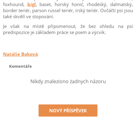
foxhound,
bígl
, baset, horský honič, rhodéský, dalmatský,
border teriér, parson russel teriér, irský teriér. Ovčáčtí psi jsou
také skvělí ve stopování.
Je však na místě připomenout, že bez ohledu na psí
predispozice je základem práce se psem a výcvik.
Natálie Baková
Komentáře
Nikdy znaleziono żadnych názoru
NOVÝ PŘÍSPĚVEK