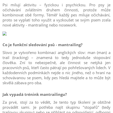
Psi milují aktivitu – fyzickou i psychickou. Pro psy je
očichávání zvláštním druhem činnosti, protože může
kombinovat obě formy. Téměř každý pes miluje očichávání,
proto se vyplatí toho využít a vyzkoušet se svým psem zcela
nové aktivity - mantrailing nebo nosework.
Co je funkční sledování psů - mantrailing?
Slovo je vytvořeno kombinací anglických slov: man (man) a
trail (tracking) – znamená to tedy jednoduše stopování
člověka. Zní to nebezpečně, ale činnost se netýká jen
pracovních psů, kteří často pátrají po pohřešovaných lidech. V
každodenních podmínkách nejde o nic jiného, než o hraní na
schovávanou se psem, kdy pes hledá majitele a to může být
skvělá zábava pro oba.
Jak vypadá trénink mantrailingu?
Za prvé, stojí za to vědět, že tento typ školení je obtížné
provádět sami. Je potřeba najít skupinu "stopařů" (tedy
trailovou skupinu) nebo se přihlásit na odpovídající, odborný