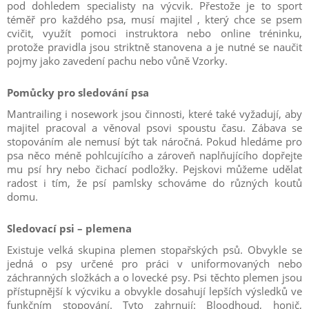
pod dohledem specialisty na výcvik. Přestože je to sport
téměř pro každého psa, musí majitel , který chce se psem
cvičit, využít pomoci instruktora nebo online tréninku,
protože pravidla jsou striktně stanovena a je nutné se naučit
pojmy jako zavedení pachu nebo vůně Vzorky.
Pomůcky pro sledování psa
Mantrailing i nosework jsou činnosti, které také vyžadují, aby
majitel pracoval a věnoval psovi spoustu času. Zábava se
stopováním ale nemusí být tak náročná. Pokud hledáme pro
psa něco méně pohlcujícího a zároveň naplňujícího dopřejte
mu psí hry nebo čichací podložky. Pejskovi můžeme udělat
radost i tím, že psí pamlsky schováme do různých koutů
domu.
Sledovací psi – plemena
Existuje velká skupina plemen stopařských psů. Obvykle se
jedná o psy určené pro práci v uniformovaných nebo
záchranných složkách a o lovecké psy. Psi těchto plemen jsou
přístupnější k výcviku a obvykle dosahují lepších výsledků ve
funkčním stopování. Tyto zahrnují: Bloodhoud, honič,