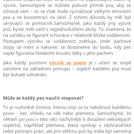
výcvik. Samozřejmě se můžete pokusit přimět psa, aby se
schoval sám – to se však bude vyznačovat velkými emocemi
psa a ne koncentrací na úkol. Z tohoto důvodu by měl být
ukrývající se pomocník.Samozřejmě, jako každý jiný výcvik
psů, byste měli začít s nejjednoduššími úkoly. To znamená, že
na začátku se figurant schovává v relativně blízké vzdálenosti.
Postupem výcviku se vzdálenost zvětšuje, směr pachové
stopy se mění a nakonec se dostaneme do bodu, kdy pes
najde figuranta hledáním kousku látky s jeho pachem.
Jako každý pozitivní
výcvik se psem
je i učení se stopě
založeno na základním principu – úspěch každého psa musí
být bohatě odměněn.
Může se každý pes naučit stopovat?
To je rozhodně činnost, kterou stojí za to nabídnout každému
psovi - bez ohledu na věk nebo plemeno. Samozřejmě, že
někteří psi jsou v této věci náchylnější k dosažení velkolepých
úspěchů, například plemena, která vynikají v záchranářské
nebo policejní práci, ale pro většinu psů by měla být samotná