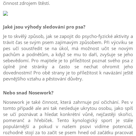
činnost zdrojem štěstí.
Jaké jsou výhody sledování pro psa?
Je to skvělý způsob, jak se zapojit do psycho-fyzické aktivity a
trávit čas se svým psem zajímavým způsobem. Při výcviku se
pes učí soustředit se na úkol, má možnost učit se novým
pachům a podnětům, a když se mu to daří, zvyšuje se jeho
sebevědomí. Pro majitele je to příležitost poznat svého psa z
úplně jiné stránky a často se nechat ohromit jeho
dovednostmi! Pro obě strany je to příležitost k navázání ještě
pevnějšího vztahu a pěstování důvěry.
Nebo snad Nosework?
Nosework je také činnost, která zahrnuje psí očichání. Pes v
tomto případě ale ani tak nesleduje ukrytou osobu, jako spíš
se učí poznávat a hledat konkrétní vůně, nejčastěji skořici,
pomeranč a hřebíček. Tento kynologický sport je stále
populárnější a pokud v našem psovi vidíme potenciál,
rozhodně stojí za to začít se psem hned od začátku pracovat