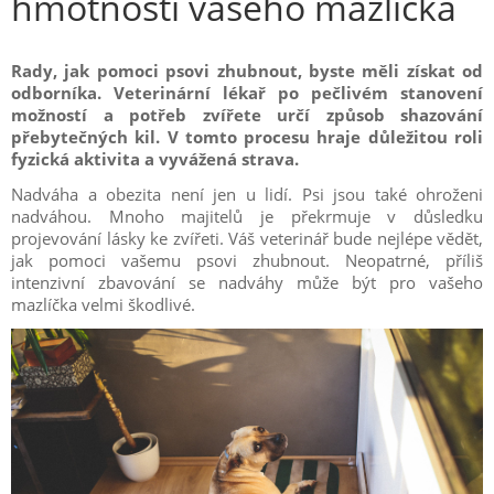
hmotnosti vašeho mazlíčka
Rady, jak pomoci psovi zhubnout, byste měli získat od
odborníka. Veterinární lékař po pečlivém stanovení
možností a potřeb zvířete určí způsob shazování
přebytečných kil. V tomto procesu hraje důležitou roli
fyzická aktivita a vyvážená strava.
Nadváha a obezita není jen u lidí. Psi jsou také ohroženi
nadváhou. Mnoho majitelů je překrmuje v důsledku
projevování lásky ke zvířeti. Váš veterinář bude nejlépe vědět,
jak pomoci vašemu psovi zhubnout. Neopatrné, příliš
intenzivní zbavování se nadváhy může být pro vašeho
mazlíčka velmi škodlivé.