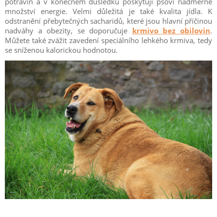
potravin a v konečném důsledku poskytují psovi nadměrné
množství energie. Velmi důležitá je také kvalita jídla. K
odstranění přebytečných sacharidů, které jsou hlavní příčinou
nadváhy a obezity, se doporučuje
krmivo bez obilovin
.
Můžete také zvážit zavedení speciálního lehkého krmiva, tedy
se sníženou kalorickou hodnotou.