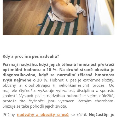
Kdy a proč má pes nadváhu?
Psi mají nadváhu, když jejich tělesná hmotnost překročí
optimální hodnotu o 10 %. Na druhé straně obezita je
diagnostikována, když se normální tělesná hmotnost
zvýší nejméně o 20 %.
Hubnutí u psa je extrémně složitý,
obtížný a dlouhotrvající (i několikaměsíční) proces. Od
majitele čtyřnožce vyžaduje vytrvalost, disciplínu a spoustu
znalostí. Vystavit psa s nadváhou hubnutí je velmi důležité,
protože tito čtyřnožci jsou vystaveni četným chorobám.
Snižuje se také pohodlí jejich života.
Příčiny
nadváhy a obezity u psů
se různí.
Nejčastěji je