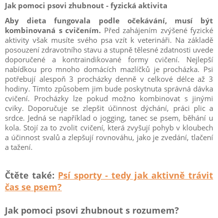
Jak pomoci psovi zhubnout - fyzická aktivita
Aby dieta fungovala podle očekávání, musí být
kombinovaná s cvičením.
Před zahájením zvýšené fyzické
aktivity však musíte svého psa vzít k veterináři. Na základě
posouzení zdravotního stavu a stupně tělesné zdatnosti uvede
doporučené a kontraindikované formy cvičení. Nejlepší
nabídkou pro mnoho domácích mazlíčků je procházka. Psi
potřebují alespoň 3 procházky denně v celkové délce až 3
hodiny. Tímto způsobem jim bude poskytnuta správná dávka
cvičení. Procházky lze pokud možno kombinovat s jinými
cviky. Doporučuje se zlepšit účinnost dýchání, práci plic a
srdce. Jedná se například o jogging, tanec se psem, běhání u
kola. Stojí za to zvolit cvičení, která zvyšují pohyb v kloubech
a účinnost svalů a zlepšují rovnováhu, jako je zvedání, tlačení
a tažení.
Čtěte také:
Psí sporty - tedy jak aktivně trávit
čas se psem?
Jak pomoci psovi zhubnout s rozumem?