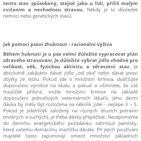
tento stav způsobený, stejně jako u lidí, příliš malým
cvičením a nevhodnou stravou.
Někdy je to důsledek
nemocí nebo genetických stavů.
Jak pomoci psovi zhubnout - racionální výživa
Během hubnutí je u psa velmi důležité vypracovat plán
zdravého stravování. Je důležité vybrat jídlo vhodné pro
velikost, věk, fyzickou aktivitu a zdravotní stav.
Je
absolutně zakázáno dávat jídlo „od oka“ nebo dávat psovi
zbytky ze stolu. Pokud jde o množství krmiva, dodržujte
doporučení výrobce na obalu a pokud si všimnete, že váš
mazlíček přibírá, snižte množství krmiva na základě
doporučení jednotlivých veterinárních lékařů. Jeho denní
dávka by měla být rozložena na několik jídel - nejlépe 3 – 5.
Pokud je jídelníček založený na různých druzích potravin
(mokrých a suchých), je třeba dávky přepočítat. Nezapomeňte
do denního energetického požadavku zahrnout pamlsky,
které vašemu domácímu mazlíčku dáváte. Při jejich používání
majitelé často zapomínají omezit množství základních