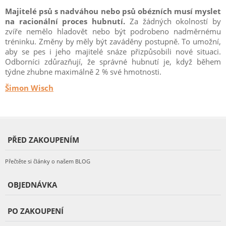
Majitelé psů s nadváhou nebo psů obézních musí myslet
na racionální proces hubnutí.
Za žádných okolností by
zvíře nemělo hladovět nebo být podrobeno nadměrnému
tréninku. Změny by měly být zaváděny postupně. To umožní,
aby se pes i jeho majitelé snáze přizpůsobili nové situaci.
Odborníci zdůrazňují, že správné hubnutí je, když během
týdne zhubne maximálně 2 % své hmotnosti.
Šimon Wisch
PŘED ZAKOUPENÍM
Přečtěte si články o našem BLOG
OBJEDNÁVKA
PO ZAKOUPENÍ