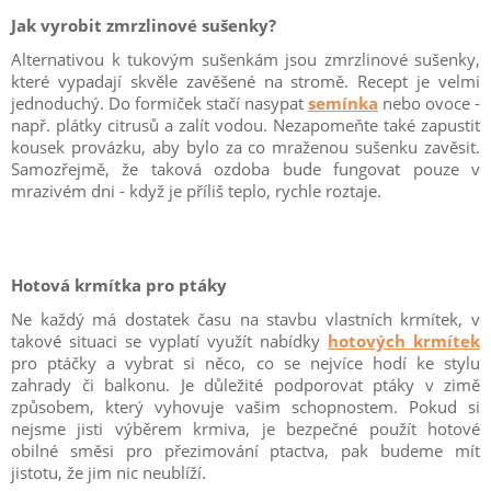
Jak vyrobit zmrzlinové sušenky?
Alternativou k tukovým sušenkám jsou zmrzlinové sušenky,
které vypadají skvěle zavěšené na stromě. Recept je velmi
jednoduchý. Do formiček stačí nasypat
semínka
nebo ovoce -
např. plátky citrusů a zalít vodou. Nezapomeňte také zapustit
kousek provázku, aby bylo za co mraženou sušenku zavěsit.
Samozřejmě, že taková ozdoba bude fungovat pouze v
mrazivém dni - když je příliš teplo, rychle roztaje.
Hotová krmítka pro ptáky
Ne každý má dostatek času na stavbu vlastních krmítek, v
takové situaci se vyplatí využít nabídky
hotových krmítek
pro ptáčky a vybrat si něco, co se nejvíce hodí ke stylu
zahrady či balkonu. Je důležité podporovat ptáky v zimě
způsobem, který vyhovuje vašim schopnostem. Pokud si
nejsme jisti výběrem krmiva, je bezpečné použít hotové
obilné směsi pro přezimování ptactva, pak budeme mít
jistotu, že jim nic neublíží.