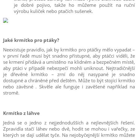
je dobré pojivo, takže ho můžeme použít na ruční
výrobu kuliček nebo ptačích sušenek.
Jaké krmítko pro ptáky?
Neexistuje pravidlo, jak by krmítko pro ptáčky mělo vypadat –
v první řadě musí být snadno přístupné, aby ptáčci viděli, že
se krmení přidává a umístěno na klidném a bezpečném místě,
aby ptáci v případě nebezpečí mohli uniknout. Nejtradičnější
je dřevěné krmítko – zrní do něj nasypané je snadno
dostupné a chráněné před deštěm. Může to být stojící krmítko
nebo závěsné . Skvěle ale funguje i zavěšené například na
stromě.
Krmítko z láhve
Jedná se o jedno z nejjednodušších a nejlevnějších řešení.
Zpravidla stačí láhev nebo dvě, hodit se mohou i vařečky, ze
kterých se dají udělat tyče. Na nejobyčejnější krmítko můžete