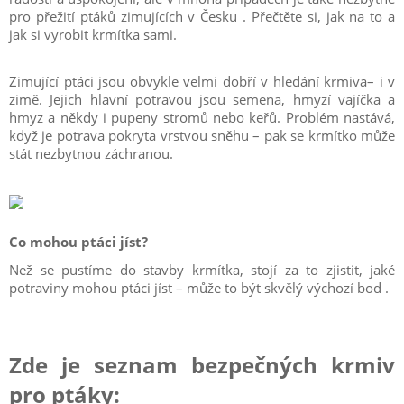
pro přežití ptáků zimujících v Česku . Přečtěte si, jak na to a
jak si vyrobit krmítka sami.
Zimující ptáci jsou obvykle velmi dobří v hledání krmiva– i v
zimě. Jejich hlavní potravou jsou semena, hmyzí vajíčka a
hmyz a někdy i pupeny stromů nebo keřů. Problém nastává,
když je potrava pokryta vrstvou sněhu – pak se krmítko může
stát nezbytnou záchranou.
Co mohou ptáci jíst?
Než se pustíme do stavby krmítka, stojí za to zjistit, jaké
potraviny mohou ptáci jíst – může to být skvělý výchozí bod .
Zde je seznam bezpečných krmiv
pro ptáky: