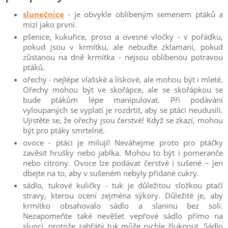
slunečnice
- je obvykle oblíbeným semenem ptáků a
mizí jako první.
pšenice, kukuřice, proso a ovesné vločky - v pořádku,
pokud jsou v krmítku, ale nebuďte zklamaní, pokud
zůstanou na dně krmítka - nejsou oblíbenou potravou
ptáků.
ořechy - nejlépe vlašské a lískové, ale mohou být i mleté.
Ořechy mohou být ve skořápce, ale se skořápkou se
bude ptákům lépe manipulovat. Při podávání
vyloupaných se vyplatí je rozdrtit, aby se ptáci neudusili.
Ujistěte se, že ořechy jsou čerstvé! Když se zkazí, mohou
být pro ptáky smrtelné.
ovoce - ptáci je milují! Neváhejme proto pro ptáčky
zavěsit hrušky nebo jablka. Mohou to být i pomeranče
nebo citrony. Ovoce lze podávat čerstvé i sušené – jen
dbejte na to, aby v sušeném nebyly přidané cukry.
sádlo, tukové kuličky - tuk je důležitou složkou ptačí
stravy, kterou ocení zejména sýkory. Důležité je, aby
krmítko obsahovalo sádlo a slaninu bez soli.
Nezapomeňte také nevěšet vepřové sádlo přímo na
slunci, protože zahřátý tuk může rychle žluknout. Sádlo