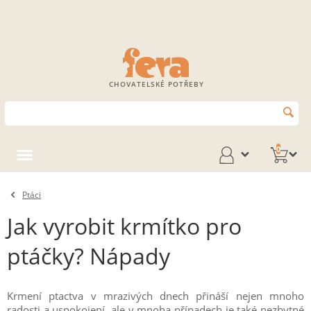
CHOVATELSKÉ POTŘEBY
0
Ptáci
Jak vyrobit krmítko pro
ptáčky? Nápady
Krmení ptactva v mrazivých dnech přináší nejen mnoho
radosti a uspokojení, ale v mnoha případech je také nezbytné