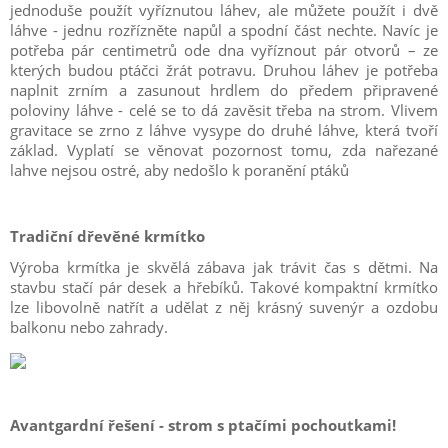
jednoduše použít vyříznutou láhev, ale můžete použít i dvě
láhve - jednu rozřízněte napůl a spodní část nechte. Navíc je
potřeba pár centimetrů ode dna vyříznout pár otvorů – ze
kterých budou ptáčci žrát potravu. Druhou láhev je potřeba
naplnit zrním a zasunout hrdlem do předem připravené
poloviny láhve - celé se to dá zavěsit třeba na strom. Vlivem
gravitace se zrno z láhve vysype do druhé láhve, která tvoří
základ. Vyplatí se věnovat pozornost tomu, zda nařezané
lahve nejsou ostré, aby nedošlo k poranění ptáků
Tradiční dřevěné krmítko
Výroba krmítka je skvělá zábava jak trávit čas s dětmi. Na
stavbu stačí pár desek a hřebíků. Takové kompaktní krmítko
lze libovolně natřít a udělat z něj krásný suvenýr a ozdobu
balkonu nebo zahrady.
Avantgardní řešení - strom s ptačími pochoutkami!