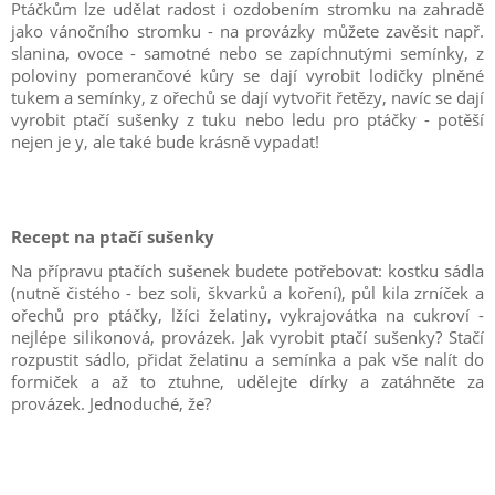
Ptáčkům lze udělat radost i ozdobením stromku na zahradě
jako vánočního stromku - na provázky můžete zavěsit např.
slanina, ovoce - samotné nebo se zapíchnutými semínky, z
poloviny pomerančové kůry se dají vyrobit lodičky plněné
tukem a semínky, z ořechů se dají vytvořit řetězy, navíc se dají
vyrobit ptačí sušenky z tuku nebo ledu pro ptáčky - potěší
nejen je y, ale také bude krásně vypadat!
Recept na ptačí sušenky
Na přípravu ptačích sušenek budete potřebovat: kostku sádla
(nutně čistého - bez soli, škvarků a koření), půl kila zrníček a
ořechů pro ptáčky, lžíci želatiny, vykrajovátka na cukroví -
nejlépe silikonová, provázek. Jak vyrobit ptačí sušenky? Stačí
rozpustit sádlo, přidat želatinu a semínka a pak vše nalít do
formiček a až to ztuhne, udělejte dírky a zatáhněte za
provázek. Jednoduché, že?