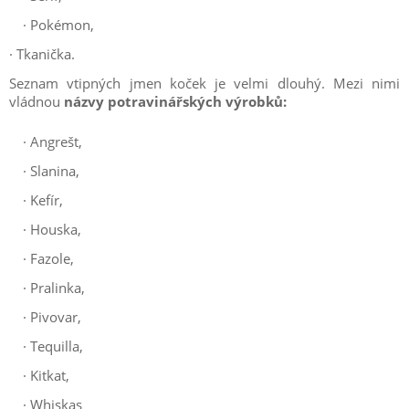
·
Pokémon,
· Tkanička.
Seznam vtipných jmen koček je velmi dlouhý. Mezi nimi
vládnou
názvy potravinářských výrobků:
·
Angrešt,
·
Slanina,
·
Kefír,
·
Houska,
·
Fazole,
·
Pralinka,
·
Pivovar,
·
Tequilla,
·
Kitkat,
·
Whiskas