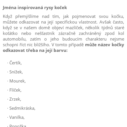
Jména inspirovaná rysy koček
Když přemýšlíme nad tím, jak pojmenovat svou kočku,
můžete odkazovat na její specifickou vlastnost. Avšak často,
když se v našem domě objeví mazlíček, několik týdnů staré
koťátko nebo nešťastník zázračně zachráněný zpod kol
automobilu, zatím o jeho budoucím charakteru nejsme
schopni říct nic bližšího. V tomto případě
může název kočky
odkazovat třeba na její barvu:
·
Čertík,
·
Snížek,
·
Mourek,
·
Flíček,
·
Zrzek,
·
Sedmikráska,
·
Vanilka,
·
Ponožka,