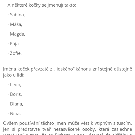
A některé kočky se jmenují takto:
·
Sabina,
·
Máša,
·
Magda,
·
Kája
·
Žofie.
Jména koček převzaté z „lidského“ kánonu zní stejně důstojně
jako u lidí:
·
Leon,
·
Boris,
·
Diana,
·
Nina.
Ovšem používání těchto jmen může vést k vtipným situacím.
Jen si představte tvář nezasvěcené osoby, která zaslechne