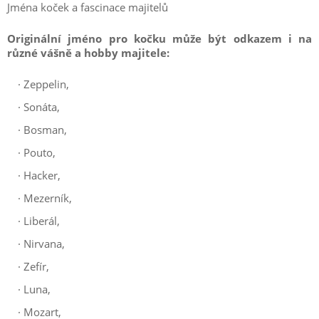
Jména koček a fascinace majitelů
Originální jméno pro kočku může být odkazem i na
různé vášně a hobby majitele:
·
Zeppelin,
·
Sonáta,
·
Bosman,
·
Pouto,
·
Hacker,
·
Mezerník,
·
Liberál,
·
Nirvana,
·
Zefír,
·
Luna,
·
Mozart,