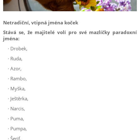
Netradiční, vtipná jména koček
Stává se, že majitelé volí pro své mazlíčky paradoxní
jména:
·
Drobek,
·
Ruda,
·
Azor,
·
Rambo,
·
Myška,
·
Ještěrka,
·
Narcis,
·
Puma,
·
Pumpa,
·
Šerif,