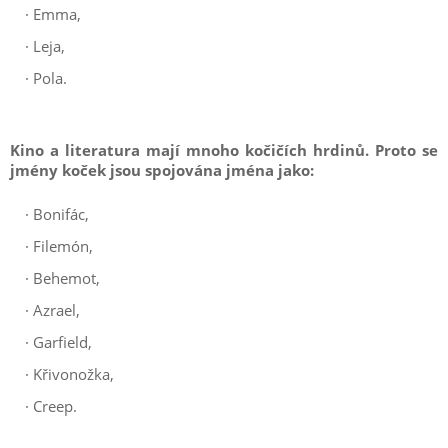
·
Emma,
·
Leja,
·
Pola.
Kino a literatura mají mnoho kočičích hrdinů. Proto se
jmény koček jsou spojována jména jako:
·
Bonifác,
·
Filemón,
·
Behemot,
·
Azrael,
·
Garfield,
·
Křivonožka,
·
Creep.