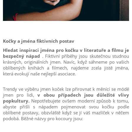
Kočky a jména fiktivních postav
Hledat inspiraci jména pro kočku v literatuře a filmu je
bezpečný nápad
. Fiktivní příběhy jsou skutečnou studnou
krásných, originálních jmen. Navíc, když sáhneme po vašich
oblíbených knihách a filmech, najdeme zcela jistě jména,
která evokují naše nejlepší asociace.
Trendy ve výběru jmen koček lze přirovnat k měnící se módě
jmen pro lidi,
v obou případech jsou důležité vlivy
popkultury.
Nepotřebujete ovšem moderní způsob k tomu,
abyste přišli s nápadem pojmenovat svou kočku podle
oblíbené postavy, obzvláště když se jí váš mazlíček v něčem
podobá. Běžné názvy pro kocoury jsou: