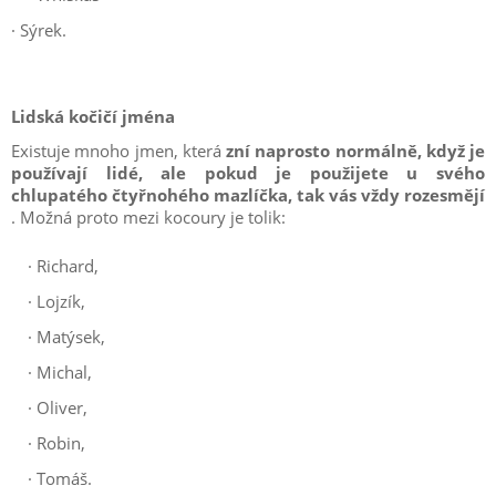
· Sýrek.
Lidská kočičí jména
Existuje mnoho jmen, která
zní naprosto normálně, když je
používají lidé, ale pokud je použijete u svého
chlupatého čtyřnohého mazlíčka, tak vás vždy rozesmějí
. Možná proto mezi kocoury je tolik:
·
Richard,
·
Lojzík,
·
Matýsek,
·
Michal,
·
Oliver,
·
Robin,
·
Tomáš.