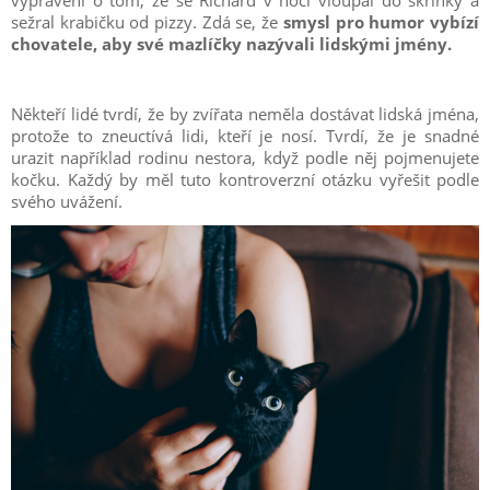
vyprávění o tom, že se Richard v noci vloupal do skříňky a
sežral krabičku od pizzy. Zdá se, že
smysl pro humor vybízí
chovatele, aby své mazlíčky nazývali lidskými jmény.
Někteří lidé tvrdí, že by zvířata neměla dostávat lidská jména,
protože to zneuctívá lidi, kteří je nosí. Tvrdí, že je snadné
urazit například rodinu nestora, když podle něj pojmenujete
kočku. Každý by měl tuto kontroverzní otázku vyřešit podle
svého uvážení.