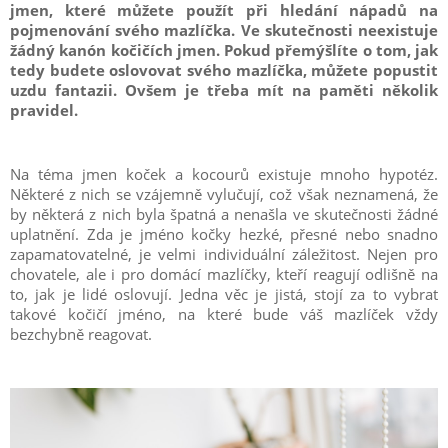
jmen, které můžete použít při hledání nápadů na
pojmenování svého mazlíčka. Ve skutečnosti neexistuje
žádný kanón kočičích jmen. Pokud přemýšlíte o tom, jak
tedy budete oslovovat svého mazlíčka, můžete popustit
uzdu fantazii. Ovšem je třeba mít na paměti několik
pravidel.
Na téma jmen koček a kocourů existuje mnoho hypotéz.
Některé z nich se vzájemně vylučují, což však neznamená, že
by některá z nich byla špatná a nenašla ve skutečnosti žádné
uplatnění. Zda je jméno kočky hezké, přesné nebo snadno
zapamatovatelné, je velmi individuální záležitost. Nejen pro
chovatele, ale i pro domácí mazlíčky, kteří reagují odlišně na
to, jak je lidé oslovují. Jedna věc je jistá, stojí za to vybrat
takové kočičí jméno, na které bude váš mazlíček vždy
bezchybně reagovat.