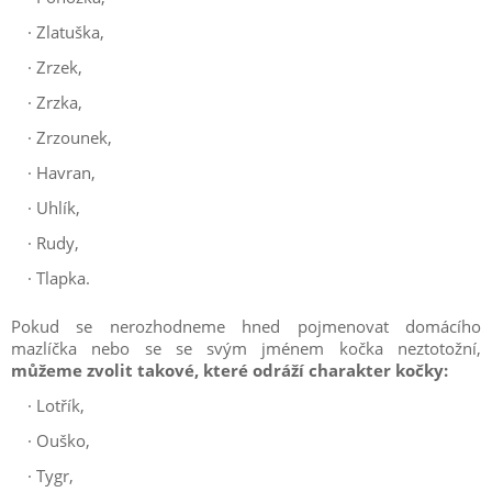
·
Zlatuška,
·
Zrzek,
·
Zrzka,
·
Zrzounek,
·
Havran,
·
Uhlík,
·
Rudy,
·
Tlapka.
Pokud se nerozhodneme hned pojmenovat domácího
mazlíčka nebo se se svým jménem kočka neztotožní,
můžeme zvolit takové, které odráží charakter kočky:
·
Lotřík,
·
Ouško,
·
Tygr,