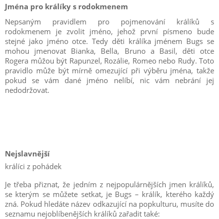
Jména pro králíky s rodokmenem
Nepsaným pravidlem pro pojmenování králíků s
rodokmenem je zvolit jméno, jehož první písmeno bude
stejné jako jméno otce. Tedy děti králíka jménem Bugs se
mohou jmenovat Bianka, Bella, Bruno a Basil, děti otce
Rogera můžou být Rapunzel, Rozálie, Romeo nebo Rudy. Toto
pravidlo může být mírně omezující při výběru jména, takže
pokud se vám dané jméno nelíbí, nic vám nebrání jej
nedodržovat.
Nejslavnější
králíci z pohádek
Je třeba přiznat, že jedním z nejpopulárnějších jmen králíků,
se kterým se můžete setkat, je Bugs – králík, kterého každý
zná. Pokud hledáte název odkazující na popkulturu, musíte do
seznamu nejoblíbenějších králíků zařadit také: