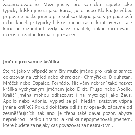
zapamatovatelné. Mezi jmény pro samičku najdete také
typicky lidská jména jako Barča, Julie nebo Klárka. Je vůbec
přípustné lidské jméno pro králíka? Stejně jako v případě psů
nebo koček je typicky lidské jméno často kontroverzní, ale
konečné rozhodnutí vždy náleží majiteli, pokud mu nevadí,
neexistují žádné formální překážky.
Jméno pro samce králíka
Stejně jako v případě samičky může jméno pro králíka samce
odkazovat na vzhled nebo charakter - Chmýříčko, Dlouhatán,
Mráček nebo Ospalec, Tornádo. Nic vám nebrání také nazvat
králíka vychytaným jménem jako Dixit, Frugo nebo Apollo.
Králičí jména mohou odkazovat i na mytologii jako Zeus,
Apollo nebo Adónis. Vyplatí se při hledání zvažovat vtipná
jména králíků? Pokud dokážete odlišit ty opravdu zábavné od
zesměšňujících, tak ano. Je třeba také dávat pozor, abyste
nepřekročili tenkou hranici a králíka nepojmenovali jménem,
které budete za nějaký čas považovat za neatraktivní.