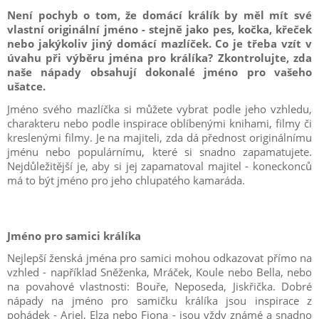
Není pochyb o tom, že domácí králík by měl mít své
vlastní originální jméno - stejně jako pes, kočka, křeček
nebo jakýkoliv jiný domácí mazlíček. Co je třeba vzít v
úvahu při výběru jména pro králíka? Zkontrolujte, zda
naše nápady obsahují dokonalé jméno pro vašeho
ušatce.
Jméno svého mazlíčka si můžete vybrat podle jeho vzhledu,
charakteru nebo podle inspirace oblíbenými knihami, filmy či
kreslenými filmy. Je na majiteli, zda dá přednost originálnímu
jménu nebo populárnímu, které si snadno zapamatujete.
Nejdůležitější je, aby si jej zapamatoval majitel - koneckonců
má to být jméno pro jeho chlupatého kamaráda.
Jméno pro samici králíka
Nejlepší ženská jména pro samici mohou odkazovat přímo na
vzhled - například Sněženka, Mráček, Koule nebo Bella, nebo
na povahové vlastnosti: Bouře, Neposeda, Jiskřička. Dobré
nápady na jméno pro samičku králíka jsou inspirace z
pohádek - Ariel, Elza nebo Fiona - jsou vždy známé a snadno