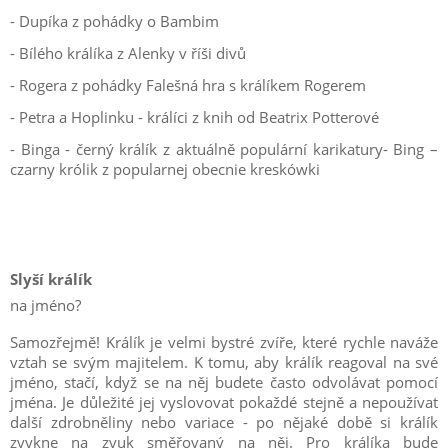
- Dupíka z pohádky o Bambim
- Bílého králíka z Alenky v říši divů
- Rogera z pohádky Falešná hra s králíkem Rogerem
- Petra a Hoplinku - králíci z knih od Beatrix Potterové
- Binga - černý králík z aktuálně populární karikatury- Bing –
czarny królik z popularnej obecnie kreskówki
Slyší králík
na jméno?
Samozřejmě! Králík je velmi bystré zvíře, které rychle naváže
vztah se svým majitelem. K tomu, aby králík reagoval na své
jméno, stačí, když se na něj budete často odvolávat pomocí
jména. Je důležité jej vyslovovat pokaždé stejně a nepoužívat
další zdrobněliny nebo variace - po nějaké době si králík
zvykne na zvuk směřovaný na něj. Pro králíka bude