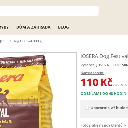
RYBY
DŮM A ZAHRADA
BLOG
JOSERA Dog Festival 900 g
JOSERA Dog Festival
Výrobce:
KÓD:
506
JOSERA
Napsat recenzi
110
Kč
(122.22 Kč 
ODESÍLÁME DO 48 HODIN
Upozornit, až bude 
Fotografie našich klientů:
Př