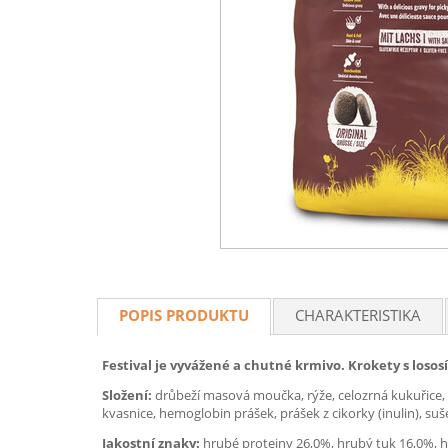
POPIS PRODUKTU
CHARAKTERISTIKA
Festival je vyvážené a chutné krmivo. Krokety s lo
Složení:
drůbeží masová moučka, rýže, celozrná kukuřice, d
kvasnice, hemoglobin prášek, prášek z cikorky (inulin), s
Jakostní znaky:
hrubé proteiny 26,0%, hrubý tuk 16,0%, hr