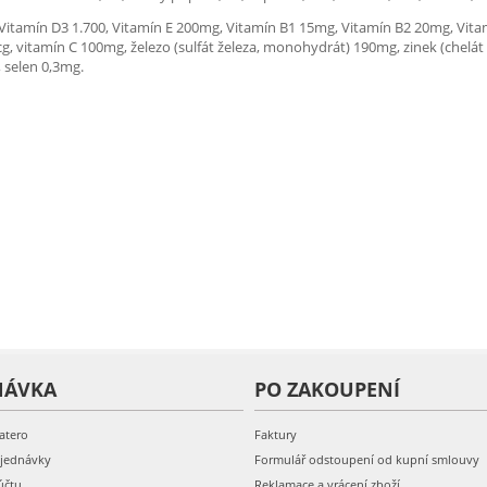
, Vitamín D3 1.700, Vitamín E 200mg, Vitamín B1 15mg, Vitamín B2 20mg, Vi
g, vitamín C 100mg, železo (sulfát železa, monohydrát) 190mg, zinek (chelá
 selen 0,3mg.
NÁVKA
PO ZAKOUPENÍ
atero
Faktury
bjednávky
Formulář odstoupení od kupní smlouvy
účtu
Reklamace a vrácení zboží