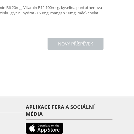
tamín B6 20mg, Vitamín B12 100mcg, kyselina pantothenová
t zinku glycin, hydrát) 160mg, mangan 16mg, měď (chelát
NOVÝ PŘÍSPĚVEK
APLIKACE FERA A SOCIÁLNÍ
MÉDIA