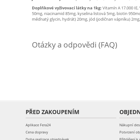
Doplňkové vyživovací látky na 1kg:
Vitamín A 17.000 IE
50mg, niacinamid 85mg, kyselina listová 5mg, biotin 950mc
měďnatý glycin, hydrát) 20mg, jód (jodičnan vápníku) 2mg,
Otázky a odpovědi (FAQ)
PŘED ZAKOUPENÍM
OBJED
Aplikace Fera24
Nákupní des
Cena dopravy
Potvrzení o
Doba realizace objednávek
Přihlášení k 