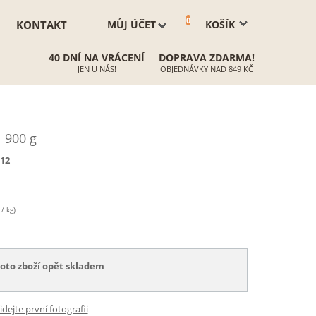
0
KONTAKT
MŮJ ÚČET
KOŠÍK
40 DNÍ NA VRÁCENÍ
DOPRAVA ZDARMA!
JEN U NÁS!
OBJEDNÁVKY NAD 849 KČ
 900 g
12
/ kg)
toto zboží opět skladem
idejte první fotografii