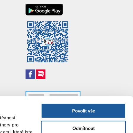
Povolit vše
těvnosti
tnery pro
Odmítnout
cemi, které jste