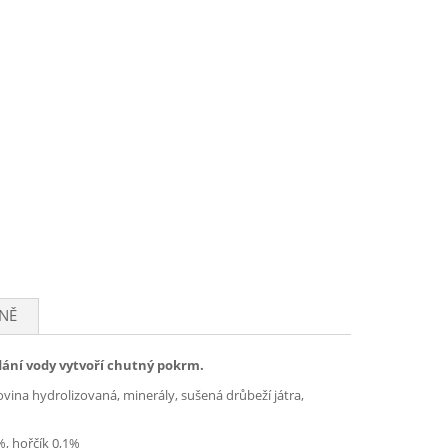
NĚ
ání vody vytvoří chutný pokrm.
vina hydrolizovaná, minerály, sušená drůbeží játra,
%, hořčík 0,1%