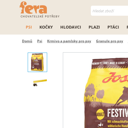
CHOVATELSKÉ POTŘEBY
PSI
KOČKY
HLODAVCI
PLAZI
PTÁCI
Domů
Psi
Krmivo a pamlsky pro psy
Granule pro psy