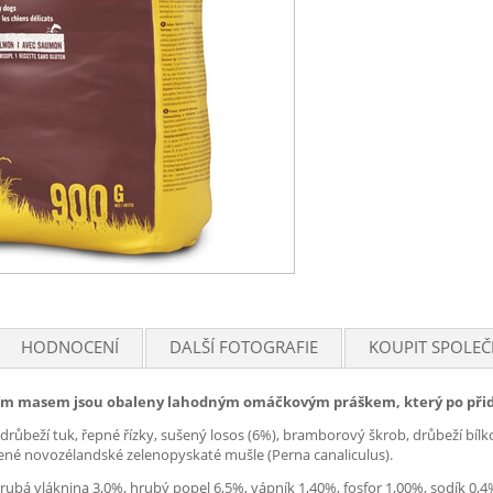
HODNOCENÍ
DALŠÍ FOTOGRAFIE
KOUPIT SPOLEČ
sosím masem jsou obaleny lahodným omáčkovým práškem, který po přid
růbeží tuk, řepné řízky, sušený losos (6%), bramborový škrob, drůbeží bílko
ušené novozélandské zelenopyskaté mušle (Perna canaliculus).
ubá vláknina 3,0%, hrubý popel 6,5%, vápník 1,40%, fosfor 1,00%, sodík 0,4