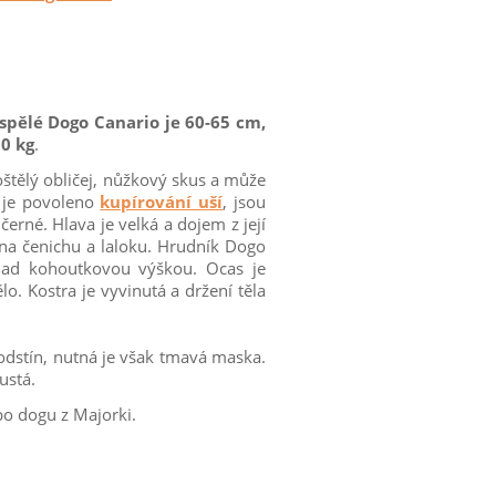
pělé Dogo Canario je 60-65 cm,
60 kg
.
štělý obličej, nůžkový skus a může
e je povoleno
kupírování uší
, jsou
černé. Hlava je velká a dojem z její
na čenichu a laloku. Hrudník Dogo
 nad kohoutkovou výškou. Ocas je
o. Kostra je vyvinutá a držení těla
 odstín, nutná je však tmavá maska.
hustá.
o dogu z Majorki.