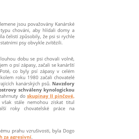
plemene jsou považovány Kanárské
 typu chováni, aby hlídali domy a
a čelistí způsobily, že psi si rychle
statními psy obvykle zvítězili.
dlouhou dobu se psi chovali volně,
jem o psí zápasy, začali se kanárští
Poté, co byly psí zápasy v celém
 kolem roku 1980 začali chovatelé
vajících kanárských psů.
Navzdory
é ostrovy schváleny kynologickou
 zahrnuty do
skupinay II pinčové,
i však stále nemohou získat titul
lší roky chovatelské práce na
zkému prahu vzrušivosti, byla Dogo
 za agresivní
.