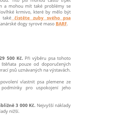
bodů. Tito psi mohou často trpět
men a mohou mít také problémy se
lovlhké krmivo, které by mělo být
 také
čistěte zuby svého psa
 Kanárské dogy syrové maso
BARF
.
 29 500 Kč.
Při výběru psa tohoto
t štěňata pouze od doporučených
erací psů uznávaných na výstavách.
povolení vlastnit psa plemene ze
 podmínky pro uspokojení jeho
bližně 3 000 Kč.
Nejvyšší náklady
ady nižší.