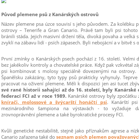
Původ plemene psů z Kanárských ostrovů
Název plemene psa úzce souvisí s jeho původem. Za kolébku 
ostrovy – Tenerife a Gran Canario. Právě tam byli psi tohoto
bránili stáda. Jejich masivní držení těla, divoká povaha a velká síl
zvyklí na zábavu lidí - psích zápasech. Byli nebojácní a v bitvě s o
První zmínky o Kanárských psech pochází z 16. století. Velmi 
bez jakékoliv kontroly a chovatelské práce. Když pak vzkvétal zá
psi kombinovat s molosy speciálně dovezenými na ostrovy. 
Španělsku zakázány, tyto typy psů prakticky vyhynuly. Teprve
pracovat na oživení plemene. Měli k dispozici jen asi tucet zbý
své rané historii sahající až do 16. století, byly Kanársk
federací FCI až v roce 1989.
Kanárské ostrovy byly zpočátku
knírači, molossové a švýcarští honáčtí psi
. Kanárští ps
mezinárodního šampiona na výstavách - to vyžaduje da
zrovnoprávnění plemene a také byrokratické procesy FCI.
Kvůli genetické nestabilitě, stejně jako příznakům agrese a ní
Canario zařazena také do
seznam psích plemen považovaných