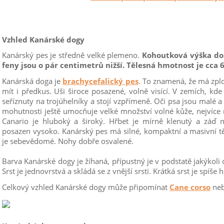
Vzhled Kanárské dogy
Kanárský pes je středně velké plemeno.
Kohoutková výška dos
feny jsou o pár centimetrů nižší. Tělesná hmotnost je cca 
Kanárská doga je
brachycefalický pes
. To znamená, že má zplo
mít i předkus. Uši široce posazené, volně visící. V zemích, kd
seříznuty na trojúhelníky a stojí vzpřímeně. Oči psa jsou malé a 
mohutnosti ještě umocňuje velké množství volné kůže, nejvíce 
Canario je hluboký a široký. Hřbet je mírně klenutý a záď
posazen vysoko. Kanárský pes má silné, kompaktní a masivní těl
je sebevědomé. Nohy dobře osvalené.
Barva Kanárské dogy je žíhaná, přípustný je v podstatě jakýkoli
Srst je jednovrstvá a skládá se z vnější srsti. Krátká srst je spíše 
Celkový vzhled Kanárské dogy může připomínat
Cane corso
neb