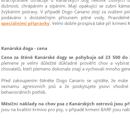
Brachycefalie označuje u Kanárských dog několik citlivých 
dušností, chrápáním a sípáním. Mají opakující se zubní ká
žvýkáním potravy. V případě Dogo Canario stojí za zvážení po
podáváno s dostatečným přísunem pitné vody. Pravidelně
speciálními přípravky
. Velmi dobře prospívá také při krmení
Kanárská doga - cena
Cena za štěně Kanárské dogy se pohybuje od 23 500 do
plemene je velmi důležité důkladně prověřit chov a vybíra
chovatelů, kteří plemeno dokonale znají a vychovali mnoho gen
Před zakoupením štěněte Dogo Canario se ujistěte, že máte 
seznamu agresivních psů a že poskytujete psovi vhodné
behaviorálních potřeb.
Měsíční náklady na chov psa z Kanárských ostrovů jsou při
jsou na kvalitní krmivo pro psy, v případě krmení BARF jsou nákl