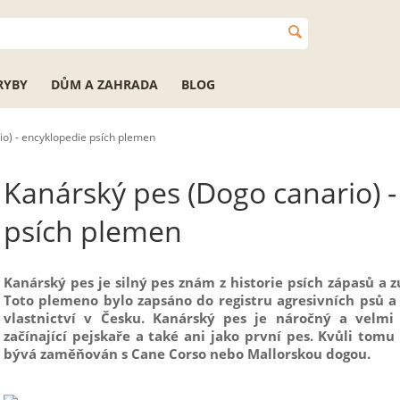
RYBY
DŮM A ZAHRADA
BLOG
o) - encyklopedie psích plemen
Kanárský pes (Dogo canario) 
psích plemen
Kanárský pes je silný pes znám z historie psích zápasů a 
Toto plemeno bylo zapsáno do registru agresivních psů a 
vlastnictví v Česku. Kanárský pes je náročný a velm
začínající pejskaře a také ani jako první pes. Kvůli tomu
bývá zaměňován s Cane Corso nebo Mallorskou dogou.