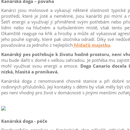
Kanárská doga – povaha
Kanárci jsou molosové a vykazují některé vlastnosti typické
prostředí, které je jisté a neměnné, jsou kanárští psi mírní 
Šetří energii a využívají ji přiměřeně svým potřebám nebo při
lidmi nebo na hlučném a turbulentním místě, však tento pe
Okamžitě reaguje na křik a hrozby a může až vykazovat agresi
jeho pouhé signály, které pak útočníka odradí. Díky své nedův
považována za jednoho z nejlepších
hlídačů majetku
.
Kanárský pes potřebuje k životu hodně prostoru, není vh
mu bude dařit v domě s velkou zahradou. Je potřeba mu zajistit
mohl využívat svou energii a emoce.
Dogo Canario docela š
nízká, hlasitá a pronikavá.
Kanárská doga z renomované chovné stanice a při dobré soc
rodinných příslušníků. Její kontakty s dětmi by však měly být 
pes není vhodný pro život v domácnosti s jinými menšími zvířat
Kanárská doga - péče