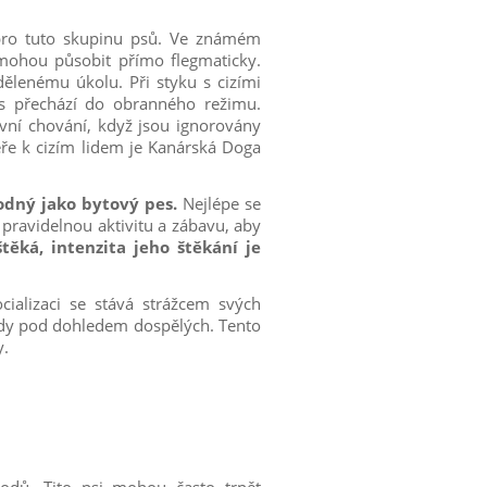
 pro tuto skupinu psů. Ve známém
a mohou působit přímo flegmaticky.
dělenému úkolu. Při styku s cizími
s přechází do obranného režimu.
vní chování, když jsou ignorovány
ěře k cizím lidem je Kanárská Doga
odný jako bytový pes.
Nejlépe se
 pravidelnou aktivitu a zábavu, aby
těká, intenzita jeho štěkání je
ializaci se stává strážcem svých
vždy pod dohledem dospělých. Tento
y.