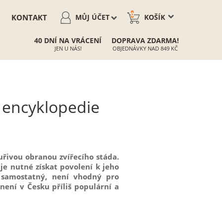
0
KONTAKT
MŮJ ÚČET
KOŠÍK
40 DNÍ NA VRÁCENÍ
DOPRAVA ZDARMA!
JEN U NÁS!
OBJEDNÁVKY NAD 849 KČ
- encyklopedie
zuřivou obranou zvířecího stáda.
je nutné získat povolení k jeho
i samostatný, není vhodný pro
 není v Česku příliš populární a