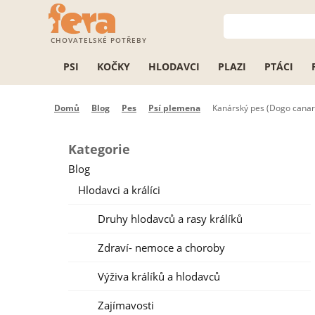
CHOVATELSKÉ POTŘEBY
PSI
KOČKY
HLODAVCI
PLAZI
PTÁCI
Domů
Blog
Pes
Psí plemena
Kanárský pes (Dogo canari
Kategorie
Blog
Hlodavci a králíci
Druhy hlodavců a rasy králíků
Zdraví- nemoce a choroby
Výživa králíků a hlodavců
Zajímavosti