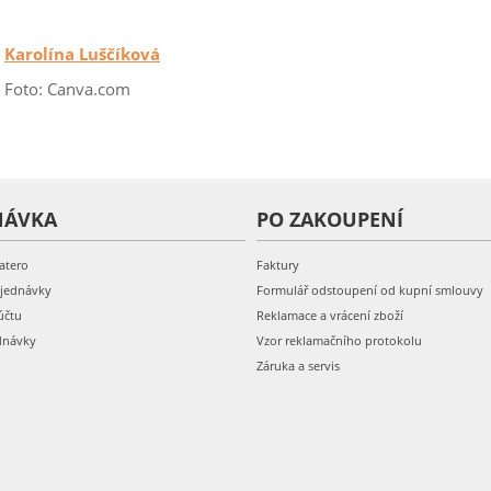
Karolína Luščíková
Foto: Canva.com
NÁVKA
PO ZAKOUPENÍ
atero
Faktury
bjednávky
Formulář odstoupení od kupní smlouvy
účtu
Reklamace a vrácení zboží
dnávky
Vzor reklamačního protokolu
Záruka a servis