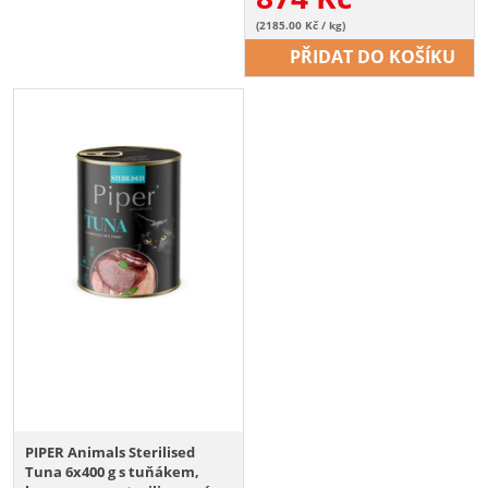
(2185.00 Kč / kg)
PŘIDAT DO KOŠÍKU
PIPER Animals Sterilised
Tuna 6x400 g s tuňákem,