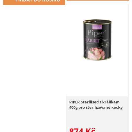
PIPER Sterilised s králíkem
400g pro sterilizované kočky
874
Kč