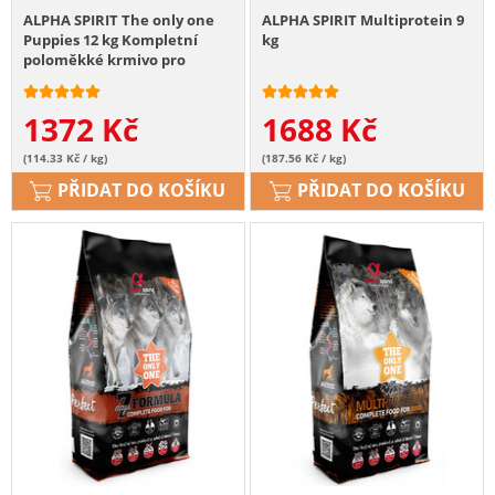
ALPHA SPIRIT The only one
ALPHA SPIRIT Multiprotein 9
Puppies 12 kg Kompletní
kg
poloměkké krmivo pro
štěňata
1372
Kč
1688
Kč
(114.33 Kč / kg)
(187.56 Kč / kg)
PŘIDAT DO KOŠÍKU
PŘIDAT DO KOŠÍKU