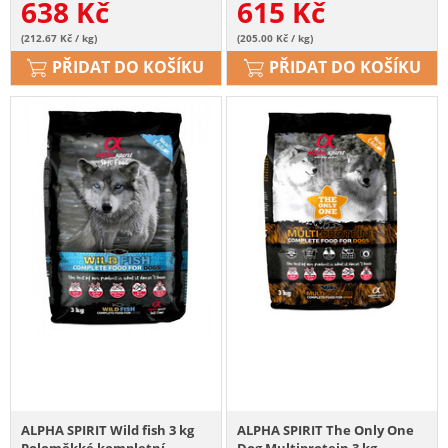
638
Kč
615
Kč
(212.67 Kč / kg)
(205.00 Kč / kg)
PŘIDAT DO KOŠÍKU
PŘIDAT DO KOŠÍKU
ALPHA SPIRIT Wild fish 3 kg
ALPHA SPIRIT The Only One
Poloměkké kompletní
Dog Multiprotein 3 kg