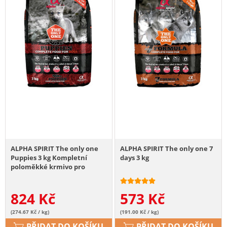
ALPHA SPIRIT The only one
ALPHA SPIRIT The only one 7
Puppies 3 kg Kompletní
days 3 kg
poloměkké krmivo pro
štěňata
824
Kč
573
Kč
(274.67 Kč / kg)
(191.00 Kč / kg)
PŘIDAT DO KOŠÍKU
PŘIDAT DO KOŠÍKU