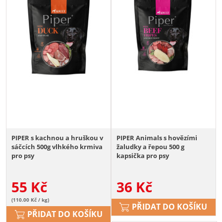
PIPER s kachnou a hruškou v
PIPER Animals s hovězími
sáčcích 500g vlhkého krmiva
žaludky a řepou 500 g
pro psy
kapsička pro psy
55
Kč
36
Kč
(110.00 Kč / kg)
PŘIDAT DO KOŠÍKU
PŘIDAT DO KOŠÍKU