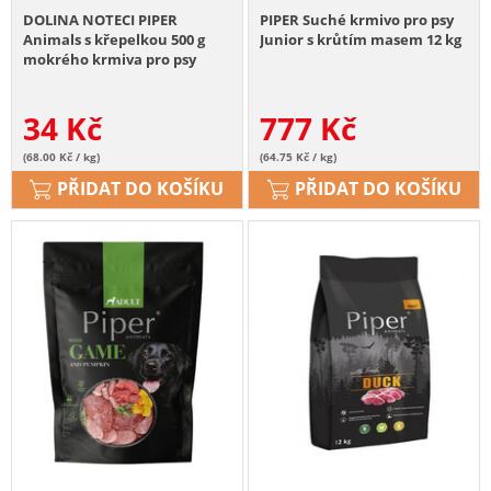
DOLINA NOTECI PIPER
PIPER Suché krmivo pro psy
Animals s křepelkou 500 g
Junior s krůtím masem 12 kg
mokrého krmiva pro psy
34
Kč
777
Kč
(68.00 Kč / kg)
(64.75 Kč / kg)
PŘIDAT DO KOŠÍKU
PŘIDAT DO KOŠÍKU