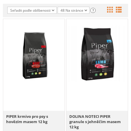
Seřadit podle oblíbenosti
48 Na stránce
?
PIPER krmivo pro psy s
DOLINA NOTECI PIPER
hovězím masem 12 kg
granule s jehněčím masem
12 kg