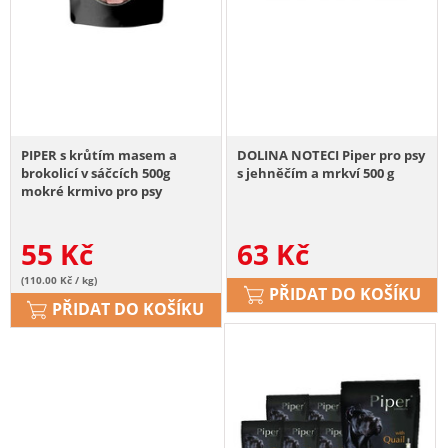
PIPER s krůtím masem a
DOLINA NOTECI Piper pro psy
brokolicí v sáčcích 500g
s jehněčím a mrkví 500 g
mokré krmivo pro psy
55
Kč
63
Kč
(110.00 Kč / kg)
PŘIDAT DO KOŠÍKU
PŘIDAT DO KOŠÍKU