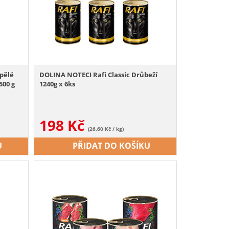
pělé
DOLINA NOTECI Rafi Classic Drůbeží
500 g
1240g x 6ks
198
Kč
(26.60 Kč / kg)
U
PŘIDAT DO KOŠÍKU