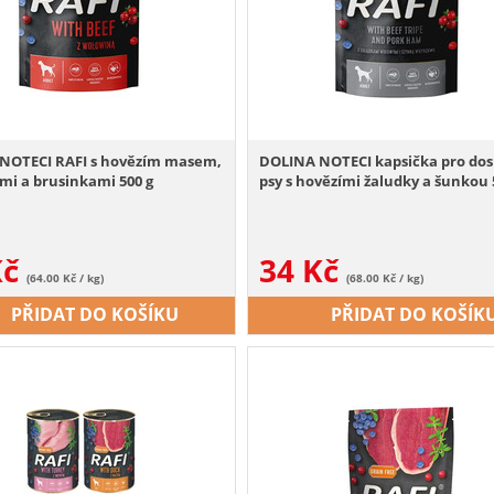
NOTECI RAFI s hovězím masem,
DOLINA NOTECI kapsička pro dos
mi a brusinkami 500 g
psy s hovězími žaludky a šunkou 
Kč
34
Kč
(64.00 Kč / kg)
(68.00 Kč / kg)
PŘIDAT DO KOŠÍKU
PŘIDAT DO KOŠÍK