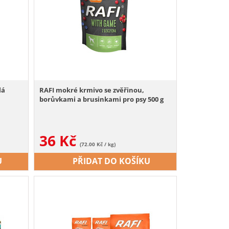
lá
RAFI mokré krmivo se zvěřinou,
borůvkami a brusinkami pro psy 500 g
36
Kč
(72.00 Kč / kg)
U
PŘIDAT DO KOŠÍKU