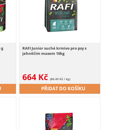
 g
RAFI Junior suché krmivo pro psy s
jehněčím masem 10kg
664
Kč
(66.40 Kč / kg)
U
PŘIDAT DO KOŠÍKU