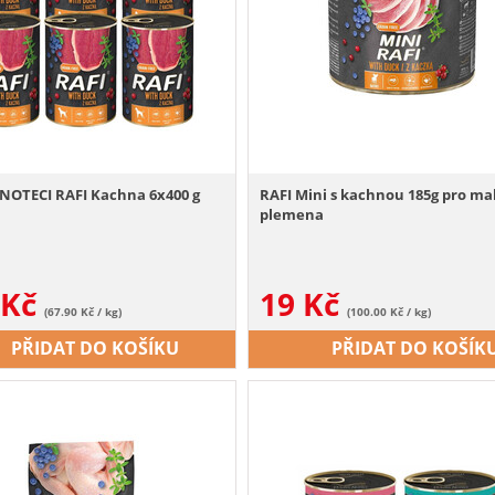
NOTECI RAFI Kachna 6x400 g
RAFI Mini s kachnou 185g pro ma
plemena
Kč
19
Kč
(67.90 Kč / kg)
(100.00 Kč / kg)
PŘIDAT DO KOŠÍKU
PŘIDAT DO KOŠÍK