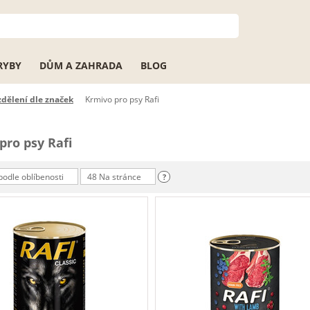
RYBY
DŮM A ZAHRADA
BLOG
zdělení dle značek
Krmivo pro psy Rafi
pro psy Rafi
podle oblíbenosti
48 Na stránce
?