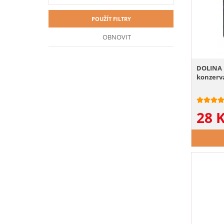
POUŽÍT FILTRY
OBNOVIT
DOLINA N
konzerva
28