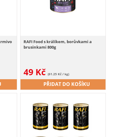
Krmivo
RAFI Food s králíkem, borůvkami a
brusinkami 800g
49
Kč
(61.25 Kč / kg)
U
PŘIDAT DO KOŠÍKU