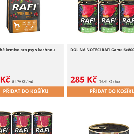
hé krmivo pro psy s kachnou
DOLINA NOTECI RAFI Game 6x800
Kč
285
Kč
(84.70 Kč / kg)
(59.41 Kč / kg)
PŘIDAT DO KOŠÍKU
PŘIDAT DO KOŠÍK