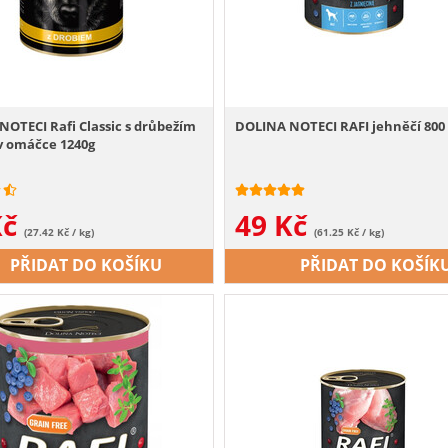
OTECI Rafi Classic s drůbežím
DOLINA NOTECI RAFI jehněčí 800
 omáčce 1240g
Kč
49
Kč
(27.42 Kč / kg)
(61.25 Kč / kg)
PŘIDAT DO KOŠÍKU
PŘIDAT DO KOŠÍK