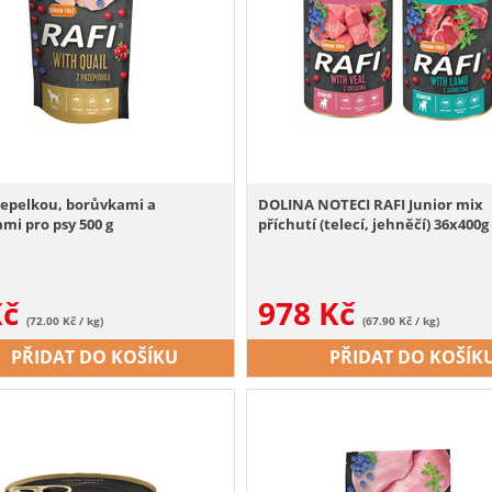
řepelkou, borůvkami a
DOLINA NOTECI RAFI Junior mix
mi pro psy 500 g
příchutí (telecí, jehněčí) 36x400g
Kč
978
Kč
(72.00 Kč / kg)
(67.90 Kč / kg)
PŘIDAT DO KOŠÍKU
PŘIDAT DO KOŠÍK