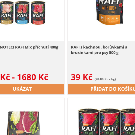
NOTECI RAFI Mix příchutí 400g
RAFI s kachnou, borůvkami a
brusinkami pro psy 500 g
Kč
-
1680
Kč
39
Kč
(78.00 Kč / kg)
UKÁZAT
PŘIDAT DO KOŠÍK