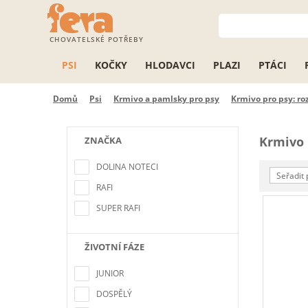
CHOVATELSKÉ POTŘEBY
PSI
KOČKY
HLODAVCI
PLAZI
PTÁCI
Domů
Psi
Krmivo a pamlsky pro psy
Krmivo pro psy: ro
Krmivo 
ZNAČKA
Žádné položky, které by splňovaly
kritéria výběru nebyly nalezeny
DOLINA NOTECI
Seřadit 
RAFI
SUPER RAFI
ŽIVOTNÍ FÁZE
Žádné položky, které by splňovaly
kritéria výběru nebyly nalezeny
JUNIOR
DOSPĚLÝ