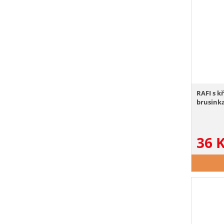
RAFI s k
brusinka
36