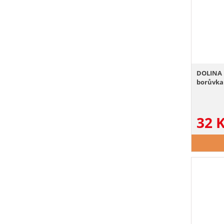
DOLINA 
borůvka
32