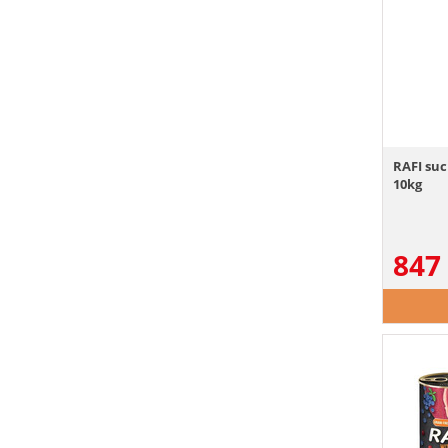
RAFI suc
10kg
847