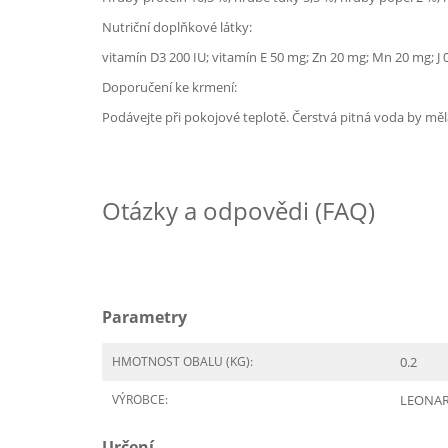
Nutriční doplňkové látky:
vitamín D3 200 IU; vitamín E 50 mg; Zn 20 mg; Mn 20 mg; J 
Doporučení ke krmení:
Podávejte při pokojové teplotě. Čerstvá pitná voda by měl
Otázky a odpovědi (FAQ)
Parametry
HMOTNOST OBALU (KG):
0.2
VÝROBCE:
LEONA
Určení