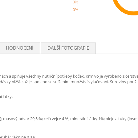
0%
0%
Rec
HODNOCENÍ
DALŠÍ FOTOGRAFIE
inách a splňuje všechny nutriční potřeby koček. Krmivo je vyrobeno z čer
ky nižší, což je spojeno se snížením množství vylučovaní. Suroviny použit
 látky.
asový odvar 29,5 %; celá vejce 4 %; minerální látky 1%; oleje a tuky (lososo
hrubá vláknina 0,3 %.