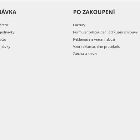
NÁVKA
PO ZAKOUPENÍ
atero
Faktury
bjednávky
Formulář odstoupení od kupní smlouvy
účtu
Reklamace a vrácení zboží
dnávky
Vzor reklamačního protokolu
Záruka a servis