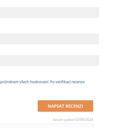
e průměrem všech hodnocení. Po verifikaci recenze
NAPSAT RECENZI
datum vydání 02/08/2024