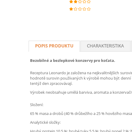
POPIS PRODUKTU
CHARAKTERISTIKA
Bezobilné a bezlepkové konzervy pro koťata.
Receptura Leonardo je založena na nejkvalitnějších surov
hodnotě surovin používaných k výrobě mohou být denní dáv
tentýž den zpracovávají.
Výrobek neobsahuje umělá barviva, aromata a konzervační
Složení:
65 % masa a drobů (40 % drůbežího a 25 % hovězího masa); m
Analytické složky:
Hrubý protein 10,5 %; hrubé tuky 5,5 %; hrubý popel 2 %; 