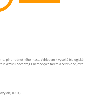
ommend
stvého, plnohodnotného masa. Vzhledem k vysoké biologické
é v krmivu pocházejí z německých farem a čerstvé se ještě
vý olej 0,5 %).