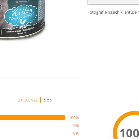
Fotografie našich klientů:
Př
2 RECENZE
5 z 5
100%
0%
10
0%