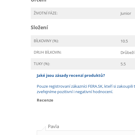
ŽIVOTNÍ FÁZE:
Junior
Složení
BÍLKOVINY (%):
10.5
DRUH BÍLKOVIN:
Drůbeží
TUKY (%):
5.5
Jaké jsou zásady recenzí produktů?
Pouze registrovaní zákazníci FERA.SK, kteří si zakoup
zveřejníme pozitivní i negativní hodnocení.
Recenze
Pavla