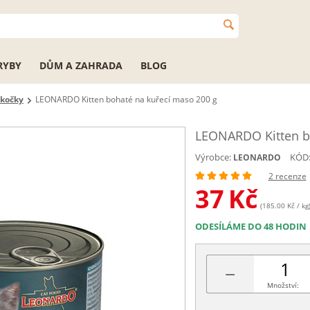
RYBY
DŮM A ZAHRADA
BLOG
 kočky
LEONARDO Kitten bohaté na kuřecí maso 200 g
LEONARDO Kitten b
Výrobce:
KÓD
LEONARDO
2 recenze
37
Kč
(185.00 Kč / kg
ODESÍLÁME DO 48 HODIN
−
Množství: