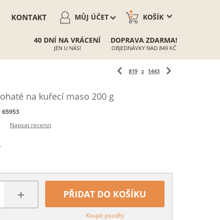
0
KONTAKT
MŮJ ÚČET
KOŠÍK
40 DNÍ NA VRÁCENÍ
DOPRAVA ZDARMA!
JEN U NÁS!
OBJEDNÁVKY NAD 849 KČ
819
z
1443
ohaté na kuřecí maso 200 g
:
65953
Napsat recenzi
)
+
PŘIDAT DO KOŠÍKU
Koupit později