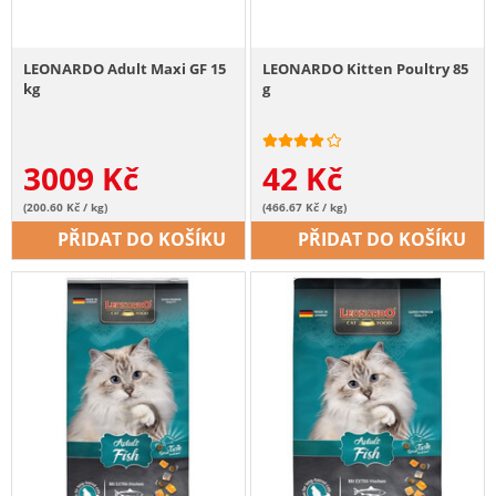
LEONARDO Adult Maxi GF 15
LEONARDO Kitten Poultry 85
kg
g
3009
Kč
42
Kč
(200.60 Kč / kg)
(466.67 Kč / kg)
PŘIDAT DO KOŠÍKU
PŘIDAT DO KOŠÍKU