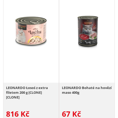
LEONARDO Łosoś z extra
LEONARDO Bohaté na hovězí
filetem 200 g [CLONE]
maso 400g
[CLONE]
816
Kč
67
Kč