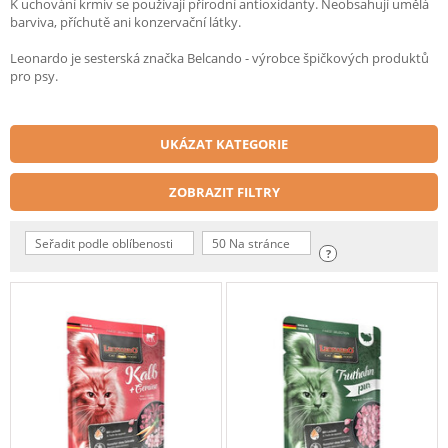
K uchování krmiv se používají přírodní antioxidanty. Neobsahují umělá
barviva, příchutě ani konzervační látky.
Leonardo je sesterská značka Belcando - výrobce špičkových produktů
pro psy.
UKÁZAT KATEGORIE
ZOBRAZIT FILTRY
Seřadit podle oblíbenosti
50 Na stránce
?