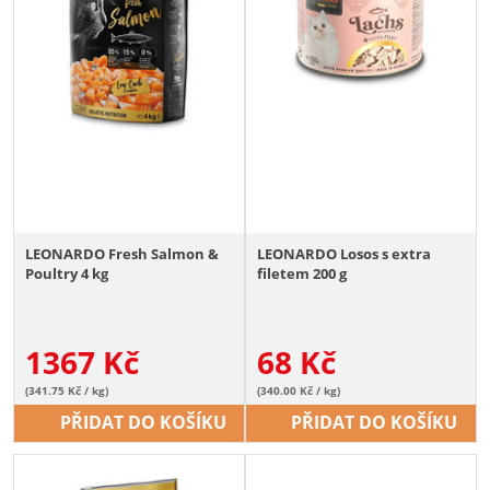
LEONARDO Fresh Salmon &
LEONARDO Losos s extra
Poultry 4 kg
filetem 200 g
1367
Kč
68
Kč
(341.75 Kč / kg)
(340.00 Kč / kg)
PŘIDAT DO KOŠÍKU
PŘIDAT DO KOŠÍKU