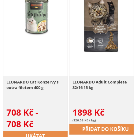
LEONARDO Cat Konzervy s
LEONARDO Adult Complete
extra filetem 400 g
32/16 15 kg
708
Kč
-
1898
Kč
708
Kč
(126.53 Kč / kg)
PŘIDAT DO KOŠÍKU
UKÁZAT