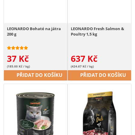
LEONARDO Bohaté na játra
LEONARDO Fresh Salmon &
200 g
Poultry 1,5 kg
37
Kč
637
Kč
(185.00 Kč / kg)
(424.67 Kč / kg)
PŘIDAT DO KOŠÍKU
PŘIDAT DO KOŠÍKU