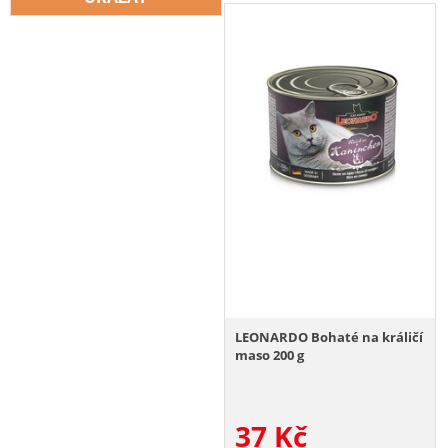
LEONARDO Bohaté na králičí
maso 200 g
37
Kč