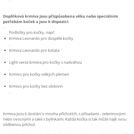
Doplňková krmiva jsou přizpůsobena věku nebo speciálním
potřebám koček a jsou k dispozici:
.
Podložky pro kočky, např.
Krmiva Leonardo pro dospělé kočky
.
Krmiva Leonardo pro koťata
.
Light verze krmiva pro kočky s nadváhou
.
Krmivo pro kočky velkých plemen
.
Krmivo pro kočky bez obilovin
.
Krmiva jsou k dostání v mnoha příchutích, s přísadami - zeleninovými
nebo ovocnými a také s bylinkami. Každá kočka si tak může najít svou
oblíbenou příchuť.