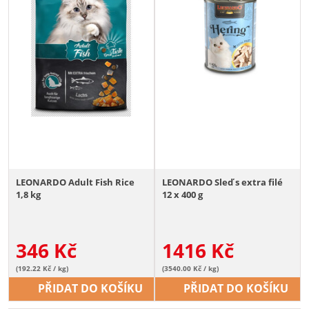
LEONARDO Adult Fish Rice
LEONARDO Sleď s extra filé
1,8 kg
12 x 400 g
346
Kč
1416
Kč
(192.22 Kč / kg)
(3540.00 Kč / kg)
PŘIDAT DO KOŠÍKU
PŘIDAT DO KOŠÍKU