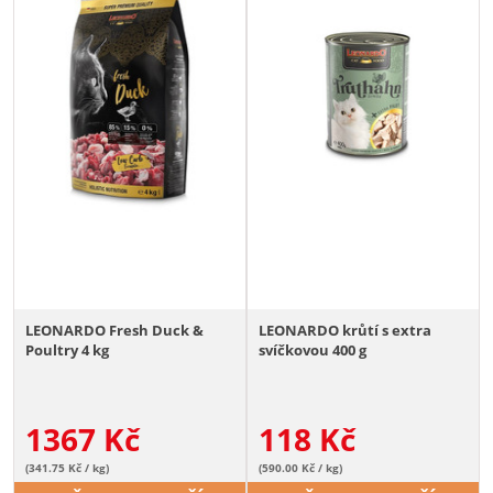
LEONARDO Fresh Duck &
LEONARDO krůtí s extra
Poultry 4 kg
svíčkovou 400 g
1367
Kč
118
Kč
(341.75 Kč / kg)
(590.00 Kč / kg)