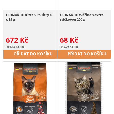
LEONARDO Kitten Poultry 16
LEONARDO zvěřina s extra
x 85 g
svíčkovou 200 g
672
Kč
68
Kč
(494.12 Kč / kg)
(340.00 Kč / kg)
PŘIDAT DO KOŠÍKU
PŘIDAT DO KOŠÍKU