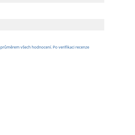
e průměrem všech hodnocení. Po verifikaci recenze