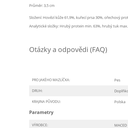
Průměr: 3,5 cm
Složení: Hovězí kůže 61,9%, kuřecí prsa 30%, ořechový prot
Analytické složky: Hrubý protein min. 63%, hrubý tuk max
Otázky a odpovědi (FAQ)
PRO JAKÉHO MAZLÍČKA:
Pes
DRUH:
Doplňk
KRAJINA PŮVODU:
Polska
Parametry
VÝROBCE:
MACED