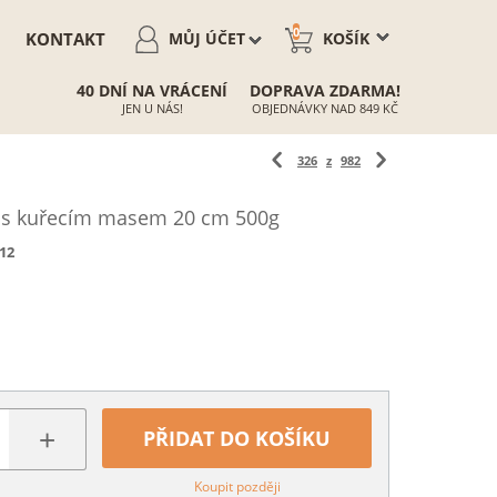
0
KONTAKT
MŮJ ÚČET
KOŠÍK
40 DNÍ NA VRÁCENÍ
DOPRAVA ZDARMA!
JEN U NÁS!
OBJEDNÁVKY NAD 849 KČ
326
z
982
a s kuřecím masem 20 cm 500g
12
+
PŘIDAT DO KOŠÍKU
Koupit později