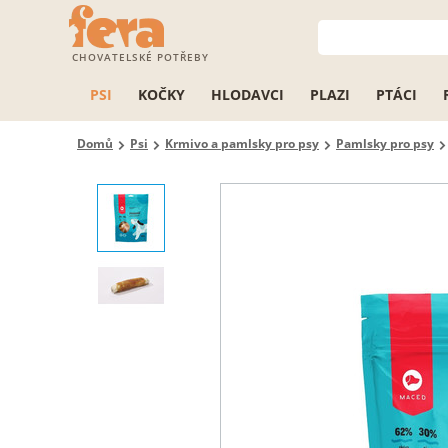
CHOVATELSKÉ POTŘEBY
PSI
KOČKY
HLODAVCI
PLAZI
PTÁCI
Domů
Psi
Krmivo a pamlsky pro psy
Pamlsky pro psy