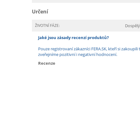
Určení
ŽIVOTNÍ FÁZE:
Dospělý
Jaké jsou zásady recenzí produktů?
Pouze registrovaní zákazníci FERA.SK, kteří si zakoup
zveřejníme pozitivní i negativní hodnocení.
Recenze