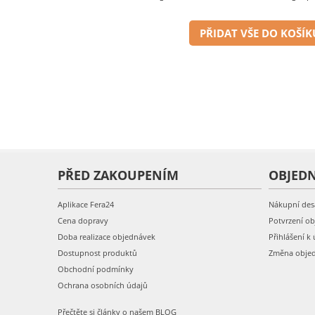
PŘIDAT VŠE DO KOŠÍK
PŘED ZAKOUPENÍM
OBJED
Aplikace Fera24
Nákupní des
Cena dopravy
Potvrzení o
Doba realizace objednávek
Přihlášení k 
Dostupnost produktů
Změna obje
Obchodní podmínky
Ochrana osobních údajů
Přečtěte si články o našem BLOG