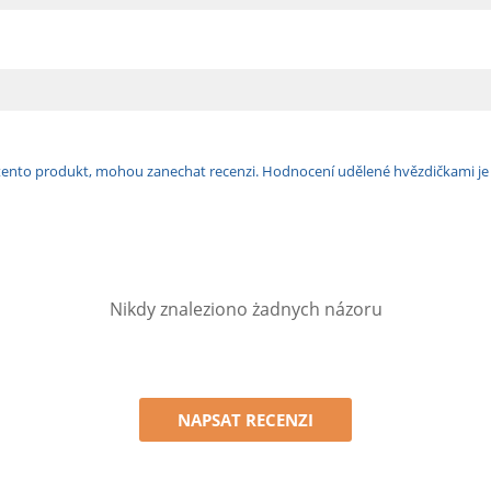
ili tento produkt, mohou zanechat recenzi. Hodnocení udělené hvězdičkami j
Nikdy znaleziono żadnych názoru
NAPSAT RECENZI