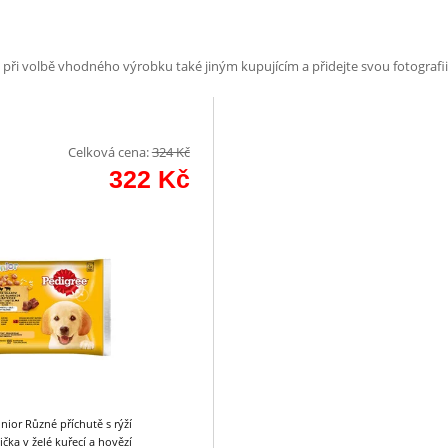
e při volbě vhodného výrobku také jiným kupujícím a přidejte svou fotografii
Celková cena:
324
Kč
322
Kč
nior Různé příchutě s rýží
čka v želé kuřecí a hovězí