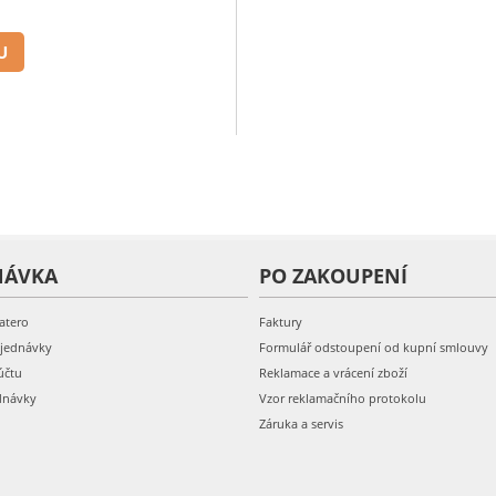
U
NÁVKA
PO ZAKOUPENÍ
atero
Faktury
bjednávky
Formulář odstoupení od kupní smlouvy
účtu
Reklamace a vrácení zboží
dnávky
Vzor reklamačního protokolu
Záruka a servis