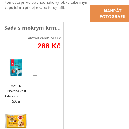
Pomozte při volbě vhodného výrobku také jiným
kupujícím a přidejte svou fotografii.
NAHRÁT
FOTOGRAFII
Sada s mokrým krmivo
Celková cena:
290
Kč
288
Kč
+
MACED
Lisovaná kost
bílá s kachnou
500 g