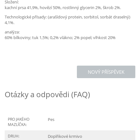
Složení:
kachní prsa 41,9%, hovězí 50%, rostlinný glycerin 2%, škrob 2%.
Technologické přísady: (arašídový protein, sorbitol, sorbát draselný)
4,1%.
analýza:
60% bílkoviny; tuk 1,5%; 0,2% vlákno; 2% popel; vlhkost 20%
NOVÝ PŘÍSPĚVEK
Otázky a odpovědi (FAQ)
PRO JAKÉHO
Pes
MAZLÍČKA:
DRUH:
Doplňkové krmivo