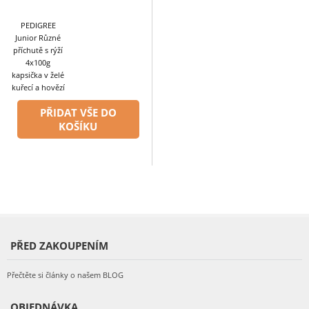
PEDIGREE
Junior Různé
příchutě s rýží
4x100g
kapsička v želé
kuřecí a hovězí
PŘIDAT VŠE DO
KOŠÍKU
PŘED ZAKOUPENÍM
Přečtěte si články o našem BLOG
OBJEDNÁVKA