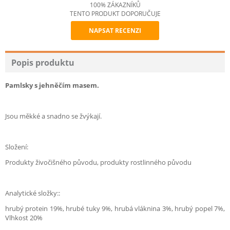
100% ZÁKAZNÍKŮ
TENTO PRODUKT DOPORUČUJE
NAPSAT RECENZI
Recommend
Popis produktu
Pamlsky s jehněčím masem.
Jsou měkké a snadno se žvýkají.
Složení:
Produkty živočišného původu, produkty rostlinného původu
Analytické složky::
hrubý protein 19%, hrubé tuky 9%, hrubá vláknina 3%, hrubý popel 7%,
Vlhkost 20%