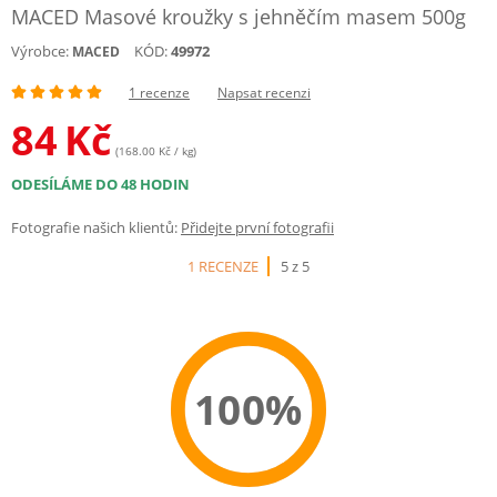
MACED Masové kroužky s jehněčím masem 500g
Výrobce:
KÓD:
49972
MACED
1 recenze
Napsat recenzi
84
Kč
(168.00 Kč / kg)
ODESÍLÁME DO 48 HODIN
Fotografie našich klientů:
Přidejte první fotografii
1 RECENZE
5 z 5
100%