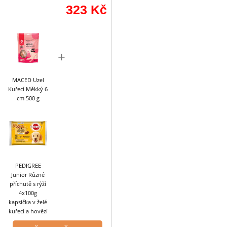
323
Kč
+
MACED Uzel
Kuřecí Měkký 6
cm 500 g
PEDIGREE
Junior Různé
příchutě s rýží
4x100g
kapsička v želé
kuřecí a hovězí