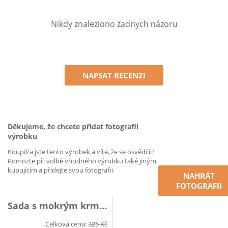
Nikdy znaleziono żadnych názoru
NAPSAT RECENZI
Děkujeme, že chcete přidat fotografii
výrobku
Koupil/a jste tento výrobek a víte, že se osvědčil?
Pomozte při volbě vhodného výrobku také jiným
kupujícím a přidejte svou fotografii.
NAHRÁT
FOTOGRAFII
Sada s mokrým krmivo
Celková cena:
325
Kč