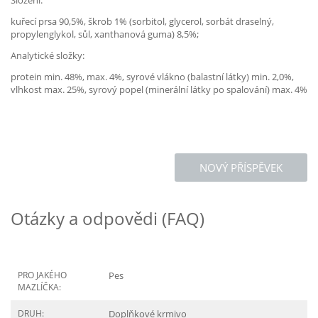
Složení:
kuřecí prsa 90,5%, škrob 1% (sorbitol, glycerol, sorbát draselný,
propylenglykol, sůl, xanthanová guma) 8,5%;
Analytické složky:
protein min. 48%, max. 4%, syrové vlákno (balastní látky) min. 2,0%,
vlhkost max. 25%, syrový popel (minerální látky po spalování) max. 4%
NOVÝ PŘÍSPĚVEK
Otázky a odpovědi (FAQ)
PRO JAKÉHO
Pes
MAZLÍČKA:
DRUH:
Doplňkové krmivo