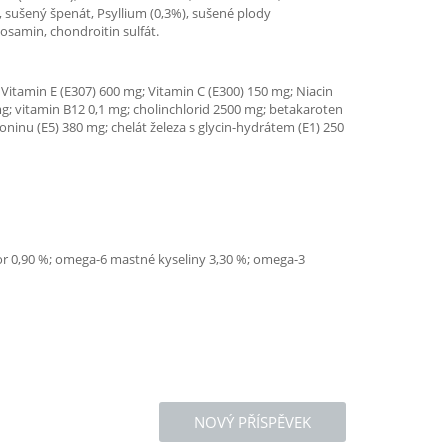
), sušený špenát, Psyllium (0,3%), sušené plody
osamin, chondroitin sulfát.
; Vitamin E (E307) 600 mg; Vitamin C (E300) 150 mg; Niacin
mg; vitamin B12 0,1 mg; cholinchlorid 2500 mg; betakaroten
nu (E5) 380 mg; chelát železa s glycin-hydrátem (E1) 250
sfor 0,90 %; omega-6 mastné kyseliny 3,30 %; omega-3
NOVÝ PŘÍSPĚVEK