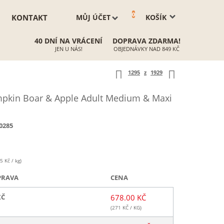
0
KONTAKT
MŮJ ÚČET
KOŠÍK
40 DNÍ NA VRÁCENÍ
DOPRAVA ZDARMA!
JEN U NÁS!
OBJEDNÁVKY NAD 849 KČ
1295
z
1929
pkin Boar & Apple Adult Medium & Maxi
0285
5 Kč / kg)
PRAVA
CENA
KČ
678.00 KČ
(
271
KČ / KG)