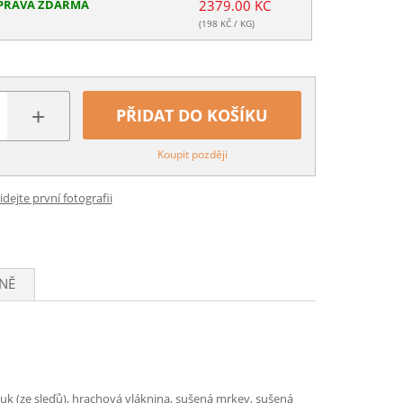
PRAVA ZDARMA
2379.00 KČ
(
198
KČ / KG)
+
PŘIDAT DO KOŠÍKU
Koupit později
idejte první fotografii
NĚ
 tuk (ze sleďů), hrachová vláknina, sušená mrkev, sušená