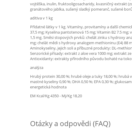
vojtěška, inulin, fruktooligosacharidy, kvasničný extrakt (
granátového jablka, sušený sladký pomeranč, sušené borův
aditiva v 1 kg
Přídatné látky v 1 kg. Vitamíny, provitamíny a další chemic
37,5 mg; Kyselina pantotenová 15 mg; Vitamin B2 7.5 mg; vi
1,5 mg. Směsi stopových prvků: chelát zinku s hydroxy an
mg; chelát mědi s hydroxy analogem methioninu (E4) 88 
Aminokyseliny, jejich soli a příbuzné produkty: DL-methion
Senzorické přísady: extrakt z aloe vera 1000 mg; extrakt z
Antioxidanty: extrakty přírodního původu bohaté na tokof
analýza
Hrubý protein 30,00 %; hrubé oleje a tuky 18,00 %; hrubá 
mastné kyseliny 0,90 %; DHA 0,50 %; EPA 0,30 %; glukosam
energetická hodnota
EM Kcal/Kg 4350 - Mj/Kg 18,20
Otázky a odpovědi (FAQ)