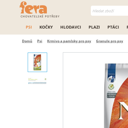
CHOVATELSKÉ POTŘEBY
PSI
KOČKY
HLODAVCI
PLAZI
PTÁCI
Domů
Psi
Krmivo a pamlsky pro psy
Granule pro psy