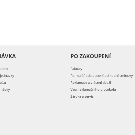
NÁVKA
PO ZAKOUPENÍ
atero
Faktury
bjednávky
Formulář odstoupení od kupní smlouvy
účtu
Reklamace a vrácení zboží
dnávky
Vzor reklamačního protokolu
Záruka a servis