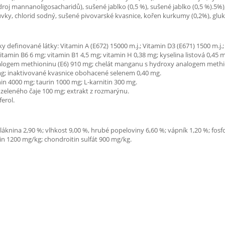
zdroj mannanoligosacharidů), sušené jablko (0,5 %), sušené jablko (0,5 %).5%
ky, chlorid sodný, sušené pivovarské kvasnice, kořen kurkumy (0,2%), gluk
ky definované látky: Vitamin A (E672) 15000 m.j.; Vitamin D3 (E671) 1500 m.j.
tamin B6 6 mg; vitamin B1 4,5 mg; vitamin H 0,38 mg; kyselina listová 0,45 
alogem methioninu (E6) 910 mg; chelát manganu s hydroxy analogem methioni
mg; inaktivované kvasnice obohacené selenem 0,40 mg.
in 4000 mg; taurin 1000 mg; L-karnitin 300 mg.
e zeleného čaje 100 mg; extrakt z rozmarýnu.
erol.
vláknina 2,90 %; vlhkost 9,00 %, hrubé popeloviny 6,60 %; vápník 1,20 %; fo
in 1200 mg/kg; chondroitin sulfát 900 mg/kg.