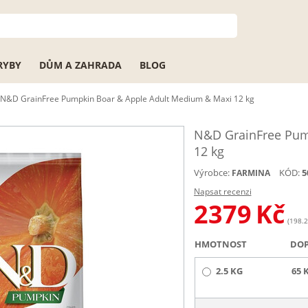
RYBY
DŮM A ZAHRADA
BLOG
N&D GrainFree Pumpkin Boar & Apple Adult Medium & Maxi 12 kg
N&D GrainFree Pum
12 kg
Výrobce:
KÓD:
5
FARMINA
Napsat recenzi
2379
Kč
(198.2
HMOTNOST
DO
2.5 KG
65 