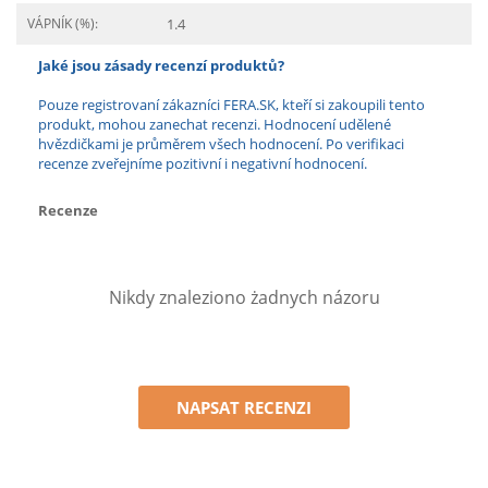
VÁPNÍK (%):
1.4
Jaké jsou zásady recenzí produktů?
Pouze registrovaní zákazníci FERA.SK, kteří si zakoupili tento
produkt, mohou zanechat recenzi. Hodnocení udělené
hvězdičkami je průměrem všech hodnocení. Po verifikaci
recenze zveřejníme pozitivní i negativní hodnocení.
Recenze
Nikdy znaleziono żadnych názoru
NAPSAT RECENZI