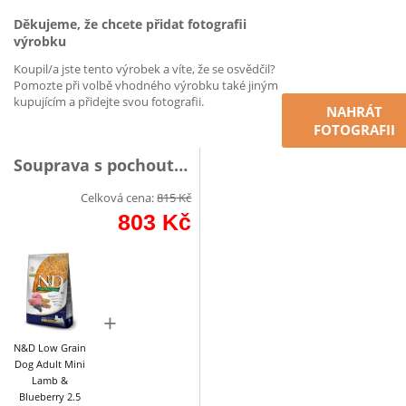
Děkujeme, že chcete přidat fotografii
výrobku
Koupil/a jste tento výrobek a víte, že se osvědčil?
Pomozte při volbě vhodného výrobku také jiným
kupujícím a přidejte svou fotografii.
NAHRÁT
FOTOGRAFII
Souprava s pochoutkou
Celková cena:
815
Kč
803
Kč
+
N&D Low Grain
Dog Adult Mini
Lamb &
Blueberry 2.5