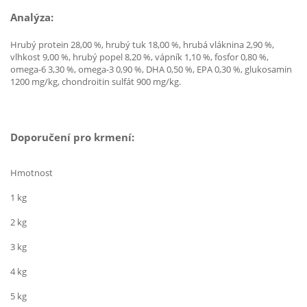
Analýza:
Hrubý protein 28,00 %, hrubý tuk 18,00 %, hrubá vláknina 2,90 %,
vlhkost 9,00 %, hrubý popel 8,20 %, vápník 1,10 %, fosfor 0,80 %,
omega-6 3,30 %, omega-3 0,90 %, DHA 0,50 %, EPA 0,30 %, glukosamin
1200 mg/kg, chondroitin sulfát 900 mg/kg.
Doporučení pro krmení:
Hmotnost
1 kg
2 kg
3 kg
4 kg
5 kg