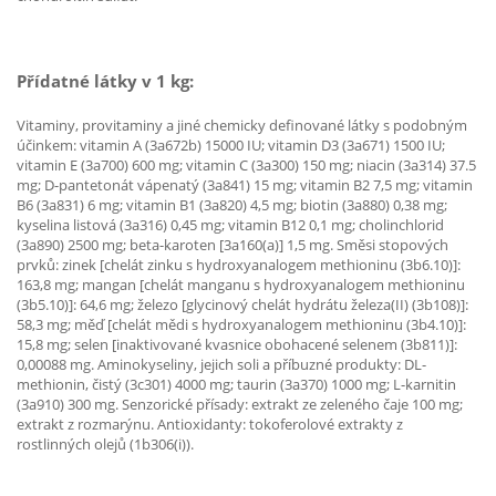
Přídatné látky v 1 kg:
Vitaminy, provitaminy a jiné chemicky definované látky s podobným
účinkem: vitamin A (3a672b) 15000 IU; vitamin D3 (3a671) 1500 IU;
vitamin E (3a700) 600 mg; vitamin C (3a300) 150 mg; niacin (3a314) 37.5
mg; D-pantetonát vápenatý (3a841) 15 mg; vitamin B2 7,5 mg; vitamin
B6 (3a831) 6 mg; vitamin B1 (3a820) 4,5 mg; biotin (3a880) 0,38 mg;
kyselina listová (3a316) 0,45 mg; vitamin B12 0,1 mg; cholinchlorid
(3a890) 2500 mg; beta-karoten [3a160(a)] 1,5 mg. Směsi stopových
prvků: zinek [chelát zinku s hydroxyanalogem methioninu (3b6.10)]:
163,8 mg; mangan [chelát manganu s hydroxyanalogem methioninu
(3b5.10)]: 64,6 mg; železo [glycinový chelát hydrátu železa(II) (3b108)]:
58,3 mg; měď [chelát mědi s hydroxyanalogem methioninu (3b4.10)]:
15,8 mg; selen [inaktivované kvasnice obohacené selenem (3b811)]:
0,00088 mg. Aminokyseliny, jejich soli a příbuzné produkty: DL-
methionin, čistý (3c301) 4000 mg; taurin (3a370) 1000 mg; L-karnitin
(3a910) 300 mg. Senzorické přísady: extrakt ze zeleného čaje 100 mg;
extrakt z rozmarýnu. Antioxidanty: tokoferolové extrakty z
rostlinných olejů (1b306(i)).