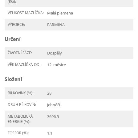
(KG):
VELIKOST MAZLÍČKA:
Malá plemena
VÝROBCE:
FARMINA
Určení
ŽIVOTNÍ FÁZE:
Dospělý
VĚK MAZLÍČKA OD:
12. měsíce
Složení
BÍLKOVINY (%):
28
DRUH BÍLKOVIN:
Jehněčí
METABOLICKÁ
3696.5
ENERGIE (%):
FOSFOR (%):
1.1