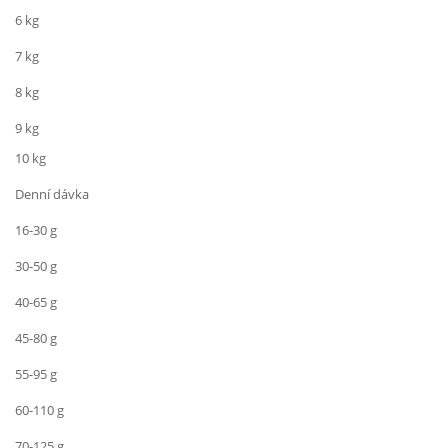
6 kg
7 kg
8 kg
9 kg
10 kg
Denní dávka
16-30 g
30-50 g
40-65 g
45-80 g
55-95 g
60-110 g
70-125 g