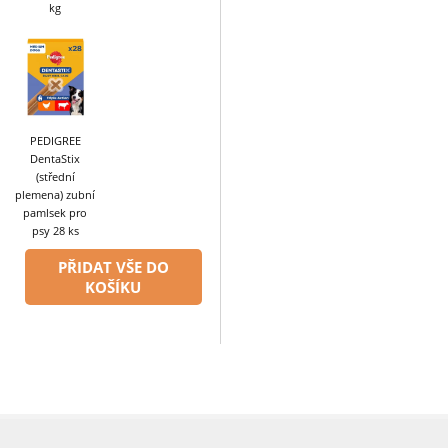
kg
PEDIGREE
DentaStix
(střední
plemena) zubní
pamlsek pro
psy 28 ks
PŘIDAT VŠE DO
KOŠÍKU