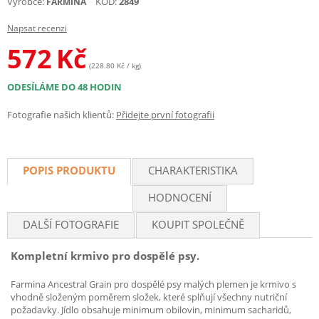
Výrobce:
KÓD:
2849
FARMINA
Napsat recenzi
572
Kč
(228.80 Kč / kg)
ODESÍLÁME DO 48 HODIN
Fotografie našich klientů:
Přidejte první fotografii
POPIS PRODUKTU
CHARAKTERISTIKA
HODNOCENÍ
DALŠÍ FOTOGRAFIE
KOUPIT SPOLEČNĚ
Kompletní krmivo pro dospělé psy.
Farmina Ancestral Grain pro dospělé psy malých plemen je krmivo s
vhodně složeným poměrem složek, které splňují všechny nutriční
požadavky. Jídlo obsahuje minimum obilovin, minimum sacharidů,