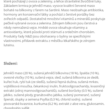
které pocházejí z ovoce a zeleniny, a lehce stravitelné živočišné tuky.
Základem krmiva je jehněčí maso, vysoce kvalitní červené maso
bohaté na bílkoviny z farem na Sardinii. Maso neobsahuje antibiotika,
hormony ani konzervační látky a pochází z čerstvé porážky bez
zvířecích odpadů. Dostatečné množství vitamínů a minerálů poskytuje
pečlivě vybrané ovoce a zelenina. Zdrojem bílkovin jsou čerstvá a
nikdy nemražená vejce. Hnědé ovoce obsahuje vitaminy a
antioxidanty, které působí proti stárnutí a srdečním chorobám.
Produkty řady N&D jsou obohaceny o byliny se specifickými
vlastnostmi, přídavek extraktu z měsíčku lékařského je zdrojem
luteinu.
Složení:
Jehněčí maso (20 %), sušená jehněčí bílkovina (18 %), špalda (10 %),
ovesné vločky (10 %), sušená vejce, sleď, sušená bílkovina ze sledě,
kuřecí tuk, rybí tuk (ze sleďů), sušená řepná dužina, sušená mrkev,
vojtěšková moučka, čekankový inulin, fruktooligosacharidy, kvasničný
extrakt (zdroj mannooligosacharidů), sušené borůvky (0.5 %), sušené
jablko, sušené plody granátového jablka, sušený pomeranč, sušený
špenát, slupky a semena Psyllia (0,3 %), chlorid sodný, sušené
pivovarské kvasnice, kurkuma (0,2 %), extrakt z aloe vera, glukosamin,
chondroitin sulfát.