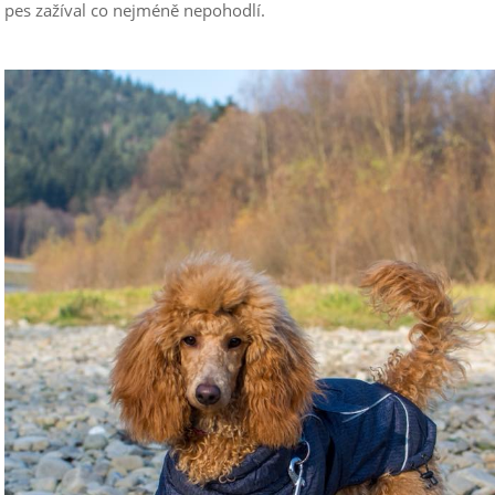
pes zažíval co nejméně nepohodlí.