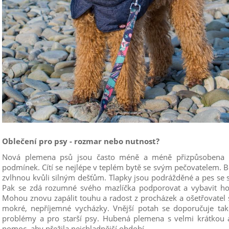
Oblečení pro psy - rozmar nebo nutnost?
Nová plemena psů jsou často méně a méně přizpůsobena zv
podmínek. Cítí se nejlépe v teplém bytě se svým pečovatelem. 
zvlhnou kvůli silným dešťům. Tlapky jsou podrážděné a pes se s
Pak se zdá rozumné svého mazlíčka podporovat a vybavit h
Mohou znovu zapálit touhu a radost z procházek a ošetřovatel 
mokré, nepříjemné vycházky. Vnější potah se doporučuje ta
problémy a pro starší psy. Hubená plemena s velmi krátkou a 
pomoc, aby přežila nejchladnější období.