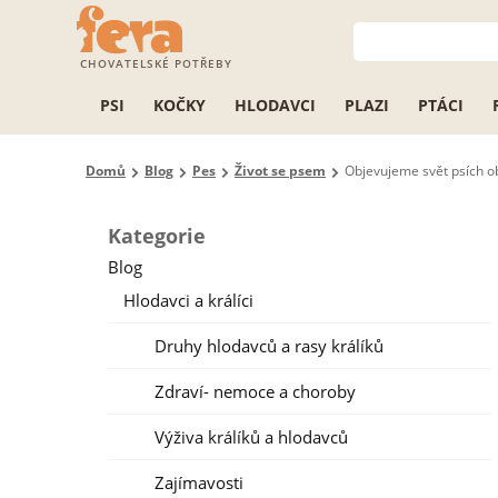
CHOVATELSKÉ POTŘEBY
PSI
KOČKY
HLODAVCI
PLAZI
PTÁCI
Domů
Blog
Pes
Život se psem
Objevujeme svět psích o
Kategorie
Blog
Hlodavci a králíci
Druhy hlodavců a rasy králíků
Zdraví- nemoce a choroby
Výživa králíků a hlodavců
Zajímavosti