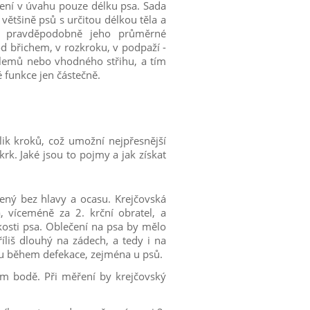
čení v úvahu pouze délku psa. Sada
ětšině psů s určitou délkou těla a
je pravděpodobně jeho průměrné
od břichem, v rozkroku, v podpaží -
lemů nebo vhodného střihu, a tím
 funkce jen částečně.
ik kroků, což umožní nejpřesnější
krk. Jaké jsou to pojmy a jak získat
ený bez hlavy a ocasu. Krejčovská
 víceméně za 2. krční obratel, a
 kosti psa. Oblečení na psa by mělo
říliš dlouhý na zádech, a tedy i na
u během defekace, zejména u psů.
ím bodě. Při měření by krejčovský