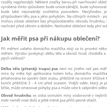
rozdíly nejpřesnější. Některé značky berou při navrhování oble
vyrobená tímto způsobem bude univerzálnější, bude vyhovovat v
bude také nejsnadněji zvolitelná psovodem. Nevýhodou 
přizpůsobení tělu psa a jeho pohybům. Na citlivých místech - p
mohou zůstat oblečení bez přizpůsobeného obvodu hrudníku, 
nechrání před větrem a deštěm. Neshodné oblečení tedy plní své
Jak měřit psa při nákupu oblečení?
Při měření vašeho domácího mazlíčka stojí za to provést někol
měření. Výrobci poskytují: délku těla a obvod: hruď, chodidla a 
jejich velikost?
Délka těla (přesněji trupu) psa
není nic jiného než pes měř
míra by měla být aplikována kolem krku domácího mazlíčka,
přitahována ke spodní části ocasu, přibližně na úrovni křížové
končit přibližně 3 - 4 cm před ocasem. Vnější oděv, který je p
břiše, může omezovat pohyby psa a může vést k zašpinění oděv
Obvod hrudníku
se získá ovinutím míry vodorovně v nejširš
metr neměl viset dolů a ještě méně psa příliš pevně stlačit.