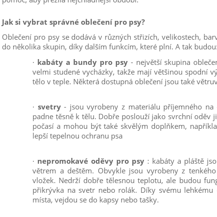
Jak si vybrat správné oblečení pro psy?
Oblečení pro psy se dodává v různých střizích, velikostech, barv
do několika skupin, díky dalším funkcím, které plní. A tak budou
·
kabáty a bundy pro psy
- největší skupina obleče
velmi studené vycházky, takže mají většinou spodní v
tělo v teple. Některá dostupná oblečení jsou také vět
·
svetry
- jsou vyrobeny z materiálu příjemného na 
padne těsně k tělu. Dobře poslouží jako svrchní oděv
počasí a mohou být také skvělým doplňkem, napříkl
lepší tepelnou ochranu psa
·
nepromokavé oděvy pro psy
: kabáty a pláště js
větrem a deštěm. Obvykle jsou vyrobeny z tenkéh
vložek. Nedrží dobře tělesnou teplotu, ale budou fun
přikrývka na svetr nebo rolák. Díky svému lehkému d
místa, vejdou se do kapsy nebo tašky.