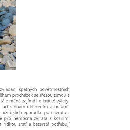
ládání špatných povětrnostních
Během procházek se třesou zimou a
tále méně zajímá i o krátké výlety.
o ochranným oblečením a botami.
sníží úklid nepořádku po návratu z
ké pro nemocná zvířata s kožními
řídkou srstí a bezsrstá potřebují