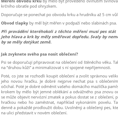
Měření obvodu krku
by mělo být provedeno ovinutím svinova
krčního obratle pod ohryzkem.
Doporučuje se ponechat po obvodu krku a hrudníku až 5 cm vůle,
Obvod tlapky
by měl být měřen v podpaží nebo slabinách psa.
Při provádění kteréhokoli z těchto měření musí pes st
Jeho hlava a krk by měly směřovat dopředu. Svaly by nem
by se měly dotýkat země.
Jak zvyknete svého psa nosit oblečení?
Psi se doporučují připravovat na oblečení od štěněcího věku. 
na “druhou kůži” a minimalizovat s ní spojené nepříjemnosti.
Poté, co jste se rozhodli koupit oblečení a zvolit správnou veli
jeho novou hračku. Je dobré nejprve nechat psa s oblečení
očichal. Poté je dobré odměnit vašeho domácího mazlíčka pam
krokem by mělo být jemné oblékání a odvážného psa znovu odm
se může objevit nervózní zmatek a pokus dostat se z oblečení, p
hračkou nebo ho zaměstnat, například vykonáním povelu. Ta
denně a pokaždé prodloužit dobu. Uvolněný a oblečený pes, kter
na ulici představit v novém oblečení.