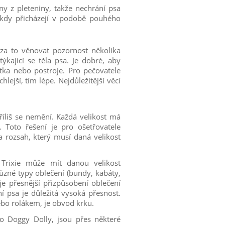
y z pleteniny, takže nechrání psa
Někdy přicházejí v podobě pouhého
za to věnovat pozornost několika
ající se těla psa. Je dobré, aby
ka nebo postroje. Pro pečovatele
lejší, tím lépe. Nejdůležitější věcí
říliš se nemění. Každá velikost má
 Toto řešení je pro ošetřovatele
 a rozsah, který musí daná velikost
d Trixie může mít danou velikost
Různé typy oblečení (bundy, kabáty,
e přesnější přizpůsobení oblečení
ní psa je důležitá vysoká přesnost.
o rolákem, je obvod krku.
bo Doggy Dolly, jsou přes některé