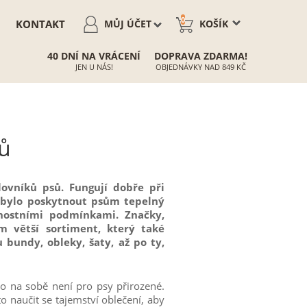
0
KONTAKT
MŮJ ÚČET
KOŠÍK
40 DNÍ NA VRÁCENÍ
DOPRAVA ZDARMA!
JEN U NÁS!
OBJEDNÁVKY NAD 849 KČ
ků
lovníků psů. Fungují dobře při
m bylo poskytnout psům tepelný
nostními podmínkami. Značky,
m větší sortiment, který také
u bundy, obleky, šaty, až po ty,
o na sobě není pro psy přirozené.
o naučit se tajemství oblečení, aby