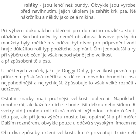
·
roláky
- jsou lehčí než bundy. Obvykle jsou vyroben
před navlhnutím. Jejich úkolem je zahřát krk psa. 
nákrčníku a někdy jako celá mikina.
Při výběru dokonalého oblečení pro domácího mazlíčka stojí 
otázkám. Svrchní oděv by neměl obsahovat kovové prvky dotýk
manžety byly měkké a v oděvu byl otvor pro připevnění vodít
hraje důležitou roli typ použitého zapínání. Čím jednodušší a rych
při výběru oblečení je však nepochybně jeho velikost
a přizpůsobení tělu psa.
U některých značek, jako je Doggy Dolly, je velikost pevná a p
přiřazena příslušná měřítka v délce a obvodu hrudníku psa.
nejpohodlnější a nejrychlejší. Způsobuje to však velké rozpětí
udržovat
Ostatní značky mají pružnější velikosti oblečení. Napříkla
mnohokrát, ale každá z nich se bude lišit délkou nebo šířkou. 
svetry atd.) mohou mít různá měření. Výhodou tohoto řešení j
tělu psa, ale při jeho výběru musíte být opatrnější a při měře
Dalším rozměrem, obvykle pouze u oděvů s vysokým límcem neb
Oba dva způsoby určení velikostí, které prezentují Trixie ne