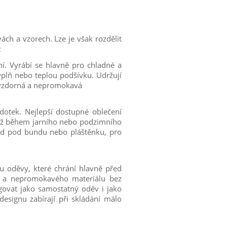
ách a vzorech. Lze je však rozdělit
:
ní. Vyrábí se hlavně pro chladné a
ýplň nebo teplou podšívku. Udržují
ruvzdorná a nepromokavá
dotek. Nejlepší dostupné oblečení
 již během jarního nebo podzimního
ad pod bundu nebo pláštěnku, pro
ou oděvy, které chrání hlavně před
o a nepromokavého materiálu bez
govat jako samostatný oděv i jako
esignu zabírají při skládání málo