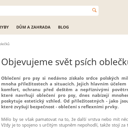
RYBY
DŮM A ZAHRADA
BLOG
blečků
Objevujeme svět psích obleč
Oblečení pro psy si nedávno získalo srdce polských mi
mnoha příležitostech a situacích. Jejich hlavním účele
komfort, ochranu před deštěm a nepříznivými povětr
které navrhují oblečení pro psy, dnes nabízejí mnohe
poskytuje estetický vzhled. Od příležitostných - jako jso
které zvyšují bezpečnost - oblečení s reflexními prvky.
Mělo by se však pamatovat na to, že další vrstva nebo mít něc
Vždy je to spojeno s určitým stupněm nepohodlí, takže stojí za t