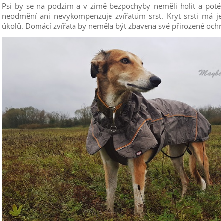
Psi by se na podzim a v zimě bezpochyby neměli holit a poté s
neodmění ani nevykompenzuje zvířatům srst. Kryt srsti má je
úkolů. Domácí zvířata by neměla být zbavena své přirozené ochr