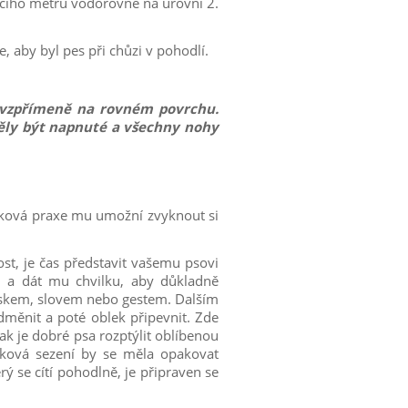
cího metru vodorovně na úrovni 2.
 aby byl pes při chůzi v pohodlí.
át vzpřímeně na rovném
povrchu.
ěly být napnuté a všechny nohy
Taková praxe mu umožní zvyknout si
kost, je čas představit vašemu psovi
m a dát mu chvilku, aby důkladně
lskem, slovem nebo gestem. Dalším
ěnit a poté oblek připevnit. Zde
ak je dobré psa rozptýlit oblíbenou
ková sezení by se měla opakovat
ý se cítí pohodlně, je připraven se