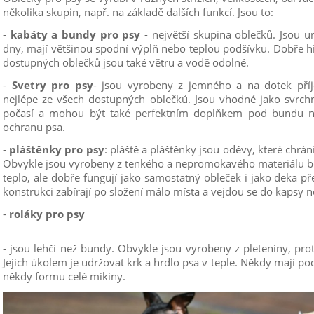
několika skupin, např. na základě dalších funkcí. Jsou to:
-
kabáty a bundy pro psy
- největší skupina oblečků. Jsou u
dny, mají většinou spodní výplň nebo teplou podšívku. Dobře hřej
dostupných oblečků jsou také větru a vodě odolné.
-
Svetry pro psy
- jsou vyrobeny z jemného a na dotek příj
nejlépe ze všech dostupných oblečků. Jsou vhodné jako svrc
počasí a mohou být také perfektním doplňkem pod bundu ne
ochranu psa.
-
pláštěnky pro psy
: pláště a pláštěnky jsou oděvy, které chr
Obvykle jsou vyrobeny z tenkého a nepromokavého materiálu bez
teplo, ale dobře fungují jako samostatný obleček i jako deka př
konstrukci zabírají po složení málo místa a vejdou se do kapsy n
-
roláky pro psy
- jsou lehčí než bundy. Obvykle jsou vyrobeny z pleteniny, pr
Jejich úkolem je udržovat krk a hrdlo psa v teple. Někdy mají 
někdy formu celé mikiny.