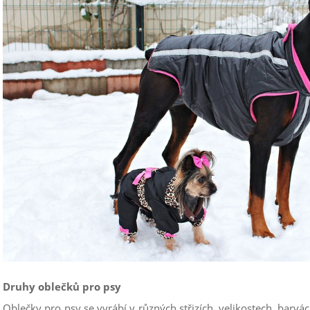
Druhy oblečků pro psy
Oblečky pro psy se vyrábí v různých střizích, velikostech, barvác