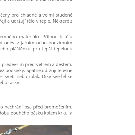
rčeny pro chladné a velmi studené
í a udržují tělo v teple. Některé z
emného materiálu. Přilnou k tělu
hní oděv v jarním nebo podzimním
bo pláštěnku pro lepší tepelnou
ání především před větrem a deštěm.
 podšívky. Špatně udržují tělesné
es svetr nebo rolák. Díky své lehké
ebo tašky.
oto nechrání psa před promočením.
podobu pouhého pásku kolem krku, a