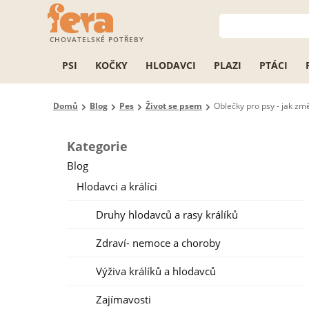
CHOVATELSKÉ POTŘEBY
PSI
KOČKY
HLODAVCI
PLAZI
PTÁCI
Domů
Blog
Pes
Život se psem
Oblečky pro psy - jak změ
Kategorie
Blog
Hlodavci a králíci
Druhy hlodavců a rasy králíků
Zdraví- nemoce a choroby
Výživa králíků a hlodavců
Zajímavosti