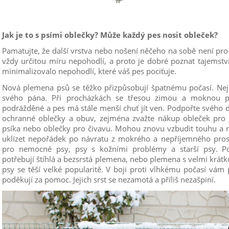
Jak je to s psími oblečky? Může každý pes nosit obleček?
Pamatujte, že další vrstva nebo nošení něčeho na sobě není pro
vždy určitou míru nepohodlí, a proto je dobré poznat tajemství
minimalizovalo nepohodlí, které váš pes pociťuje.
Nová plemena psů se těžko přizpůsobují špatnému počasí. Nejl
svého pána. Při procházkách se třesou zimou a moknou př
podrážděné a pes má stále menší chuť jít ven. Podpořte svého 
ochranné oblečky a obuv, zejména zvažte nákup obleček pro j
psíka nebo oblečky pro čivavu. Mohou znovu vzbudit touhu a ra
uklízet nepořádek po návratu z mokrého a nepříjemného prost
pro nemocné psy, psy s kožními problémy a starší psy. P
potřebují štíhlá a bezsrstá plemena, nebo plemena s velmi krátk
psy se těší velké popularitě. V boji proti vlhkému počasí vám 
poděkují za pomoc. Jejich srst se nezamotá a příliš nezašpiní.