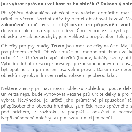
Jak vybrat správnou velikost psího oblečku? Dokonalý obl
Při výběru dokonalého oblečení pro vašeho domácího mazlíč
několika věcem. Svrchní oděv by neměl obsahovat kovové čás
zakončené
a měl by v nich být
otvor pro připevnění vod
důležitou roli forma zapínání oděvu. Čím jednodušší a rychlejší, 
oblečku je však bezpochyby jeho velikost a přizpůsobení tělu ps
Oblečky pro psy značky
Trixie
jsou mezi oblečky na čele. Mají fl
psa předem změřit. Obleček může mít mnohokrát danou velikost
nebo šířce. U různých typů oblečků (bundy, kabáty, svetry at
Výhodou tohoto řešení je přesnější přizpůsobení oděvu tělu ps
být opatrnější a při měření psa velmi přesní. Dalším rozměre
oblečků s vysokým límcem nebo rolákem, je obvod krku.
Některé značky při navrhování oblečků zohledňují pouze délk
univerzálnější, bude vyhovovat většině psů určité délky a pro 
vybrat. Nevýhodou je určitě jeho průměrné přizpůsobení 
přizpůsobeného obvodu hrudníku, gumiček nebo správného st
pod břichem, v rozkroku, v podpaží - odstávat a nechr
Nepřizpůsobené oblečky tak plní svou funkci jen napůl.