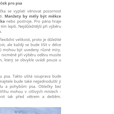
eček pro psa
ka se vyplatí věnovat pozornost
ti.
Manžety by měly být měkce
ítka
nebo postroje. Pro pána hraje
tím lepší. Nejdůležitější při výběru
a.
exibilní velikosti, proto je důležité
, ale každý se bude lišit v délce
d.) mohou být uvedeny různé míry.
a, nicméně při výběru oděvu musíte
m, který se obvykle uvádí pouze u
u psa. Takto ušitá souprava bude
majitele bude také nejjednodušší ji
tělu a pohybům psa. Oblečky bez
řihu mohou v citlivých místech -
ánit tak před větrem a deštěm.