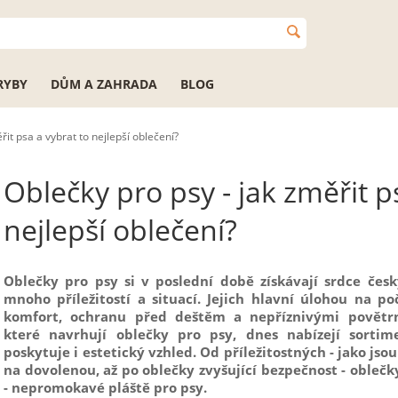
RYBY
DŮM A ZAHRADA
BLOG
řit psa a vybrat to nejlepší oblečení?
Oblečky pro psy - jak změřit p
nejlepší oblečení?
Oblečky pro psy si v poslední době získávají srdce čes
mnoho příležitostí a situací. Jejich hlavní úlohou na p
komfort, ochranu před deštěm a nepříznivými povětr
které navrhují oblečky pro psy, dnes nabízejí sorti
poskytuje i estetický vzhled. Od příležitostných - jako jso
na dovolenou, až po oblečky zvyšující bezpečnost - oblečk
- nepromokavé pláště pro psy.