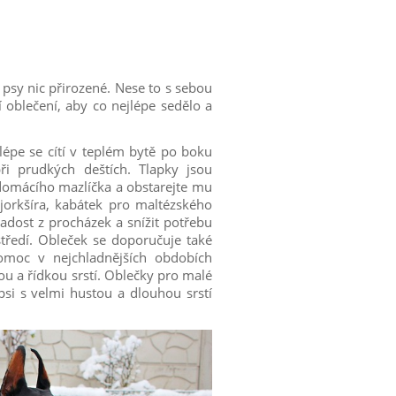
 psy nic přirozené. Nese to s sebou
 oblečení, aby co nejlépe sedělo a
épe se cítí v teplém bytě po boku
i prudkých deštích. Tlapky jsou
domácího mazlíčka a obstarejte mu
orkšíra, kabátek pro maltézského
dost z procházek a snížit potřebu
ředí. Obleček se doporučuje také
omoc v nejchladnějších obdobích
ou a řídkou srstí. Oblečky pro malé
psi s velmi hustou a dlouhou srstí