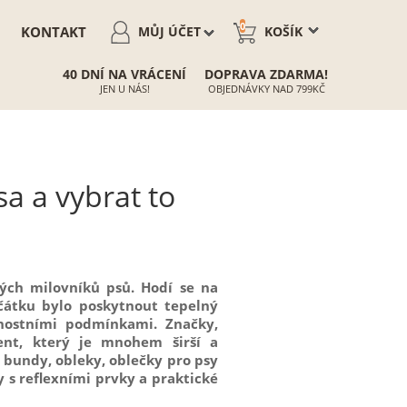
0
KONTAKT
MŮJ ÚČET
KOŠÍK
40 DNÍ NA VRÁCENÍ
DOPRAVA ZDARMA!
JEN U NÁS!
OBJEDNÁVKY NAD 799KČ
sa a vybrat to
kých milovníků psů. Hodí se na
očátku bylo poskytnout tepelný
nostními podmínkami. Značky,
ment, který je mnohem širší a
u bundy, obleky, oblečky pro psy
y s reflexními prvky a praktické