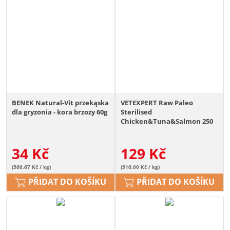
BENEK Natural-Vit przekąska
VETEXPERT Raw Paleo
dla gryzonia - kora brzozy 60g
Sterilised
Chicken&Tuna&Salmon 250
g
34
Kč
129
Kč
(566.67 Kč / kg)
(516.00 Kč / kg)
PŘIDAT DO KOŠÍKU
PŘIDAT DO KOŠÍKU