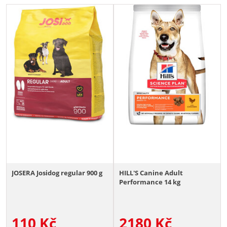
JOSERA Josidog regular 900 g
HILL'S Canine Adult
Performance 14 kg
110
Kč
2180
Kč