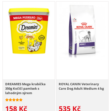
DREAMIES Mega krabička
ROYAL CANIN Veterinary
350g Kočičí pamlsek s
Care Dog Adult Medium 4 kg
lahodným sýrem
158
Kč
535
Kč