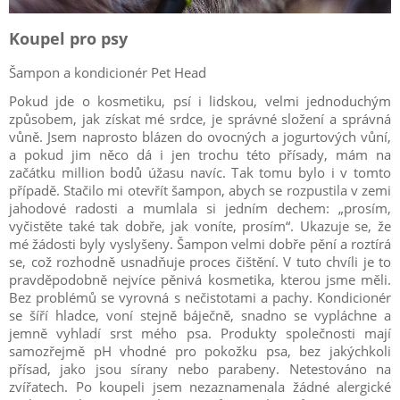
Koupel pro psy
Šampon a kondicionér Pet Head
Pokud jde o kosmetiku, psí i lidskou, velmi jednoduchým
způsobem, jak získat mé srdce, je správné složení a správná
vůně. Jsem naprosto blázen do ovocných a jogurtových vůní,
a pokud jim něco dá i jen trochu této přísady, mám na
začátku million bodů úžasu navíc. Tak tomu bylo i v tomto
případě. Stačilo mi otevřít šampon, abych se rozpustila v zemi
jahodové radosti a mumlala si jedním dechem: „prosím,
vyčistěte také tak dobře, jak voníte, prosím“. Ukazuje se, že
mé žádosti byly vyslyšeny. Šampon velmi dobře pění a roztírá
se, což rozhodně usnadňuje proces čištění. V tuto chvíli je to
pravděpodobně nejvíce pěnivá kosmetika, kterou jsme měli.
Bez problémů se vyrovná s nečistotami a pachy. Kondicionér
se šíří hladce, voní stejně báječně, snadno se vypláchne a
jemně vyhladí srst mého psa. Produkty společnosti mají
samozřejmě pH vhodné pro pokožku psa, bez jakýchkoli
přísad, jako jsou sírany nebo parabeny. Netestováno na
zvířatech. Po koupeli jsem nezaznamenala žádné alergické