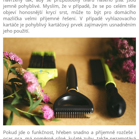
jemně pohyblivé. Myslím, že v případě, že se po celém těle
objeví honosnější krycí srst, může to být pro domácího
mazlíčka velmi příjemné řešení. V případě vyhlazovacího
kartáče je pohyblivý kartáčový prvek zajímavým usnadněním
jeho použití.
Pokud jde o funkčnost, hřeben snadno a příjemně rozčeše i
ocas psa, má poměrně silné, kulaté zuby, takže nezamotává