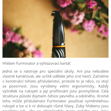
Hřeben Furminator a vyhlazovací kartáč
Jedná se o nástroje pro speciální úkoly. Ani psa nebudete
vlastně kartáčovat, ale určitě uděláte jeho srst hezčí. Začněme
s konstrukcí tohoto příslušenství, protože to je něco, co stojí
za pozornost. Jsou vyrobeny velmi ergonomicky. Každý
výčnělek na rukojeti a její profilování jsou promyšlené. Celá
struktura působí dojmem čehosi pevného a odolného. Kromě
toho může příslušenství Furminator používat vyměnitelnou
rukojeť a lze si k ní dokoupit různé hlavy. Zuby hřebenu jsou
navrženy tak, aby se přizpůsobily tvaru našeho psa. Jsou