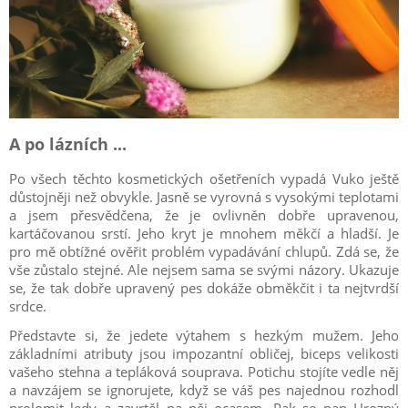
A po lázních ...
Po všech těchto kosmetických ošetřeních vypadá Vuko ještě
důstojněji než obvykle. Jasně se vyrovná s vysokými teplotami
a jsem přesvědčena, že je ovlivněn dobře upravenou,
kartáčovanou srstí. Jeho kryt je mnohem měkčí a hladší. Je
pro mě obtížné ověřit problém vypadávání chlupů. Zdá se, že
vše zůstalo stejné. Ale nejsem sama se svými názory. Ukazuje
se, že tak dobře upravený pes dokáže obměkčit i ta nejtvrdší
srdce.
Představte si, že jedete výtahem s hezkým mužem. Jeho
základními atributy jsou impozantní obličej, biceps velikosti
vašeho stehna a tepláková souprava. Potichu stojíte vedle něj
a navzájem se ignorujete, když se váš pes najednou rozhodl