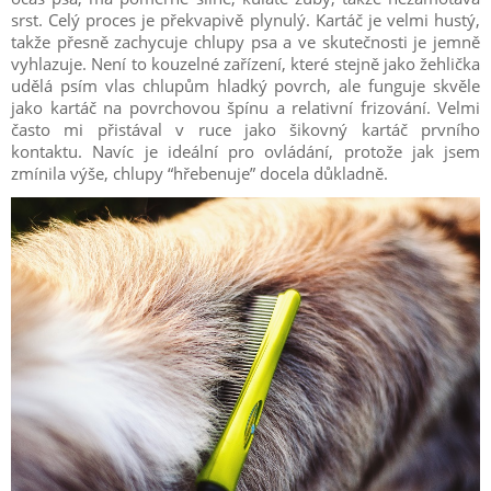
srst. Celý proces je překvapivě plynulý. Kartáč je velmi hustý,
takže přesně zachycuje chlupy psa a ve skutečnosti je jemně
vyhlazuje. Není to kouzelné zařízení, které stejně jako žehlička
udělá psím vlas chlupům hladký povrch, ale funguje skvěle
jako kartáč na povrchovou špínu a relativní frizování. Velmi
často mi přistával v ruce jako šikovný kartáč prvního
kontaktu. Navíc je ideální pro ovládání, protože jak jsem
zmínila výše, chlupy “hřebenuje” docela důkladně.