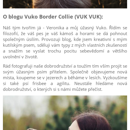
O blogu Vuko Border Collie (VUK VUK):
Náš tým tvořím já - Veronika a můj úžasný Vuko. Řídím se
filozofií, že váš pes je váš kámoš a horami se dá pohnout
společným úsilím. Provozuji blog, kde jsem kreativní s mým
kutilským psem, sděluji vám typy z mých vlastních zkušeností
a snažím se vyslat trochu pocitu sebevědomí a většího
uvolnění v životě.
Rád fotografuji naše dobrodružství a toužím tím vším projít se
svým úžasným psím přítelem. Společně objevujeme nová
místa, koupeme se v jezerech a běháme v lesích. Vyzkoušíme
si také psí frisbee a agilitu. Neustále hledáme nová
dobrodružství, o kterých si s námi můžete přečíst.