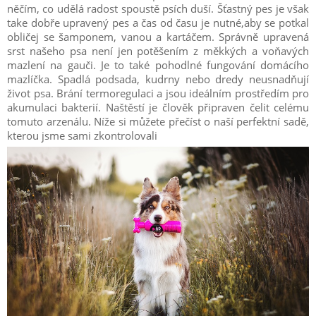
něčím, co udělá radost spoustě psích duší. Šťastný pes je však
take dobře upravený pes a čas od času je nutné,aby se potkal
obličej se šamponem, vanou a kartáčem. Správně upravená
srst našeho psa není jen potěšením z měkkých a voňavých
mazlení na gauči. Je to také pohodlné fungování domácího
mazlíčka. Spadlá podsada, kudrny nebo dredy neusnadňují
život psa. Brání termoregulaci a jsou ideálním prostředím pro
akumulaci bakterií. Naštěstí je člověk připraven čelit celému
tomuto arzenálu. Níže si můžete přečíst o naší perfektní sadě,
kterou jsme sami zkontrolovali