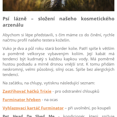
Psí lázně – složení našeho kosmetického
arzenálu
Abychom si lépe představili, s čím máme co do činění, rychle
načrtnu profil našeho testera kožešin.
Vuko je dva a půl roku stará border kolie. Patří spíše k větším
a poměrně velkoryse vybaveným koliím. Její kabát má
tendenci být kudrnatý s každou kapkou vody. Má poměrně
hustou podsadu a mírně drsnou vnější srst. K tomu přidám
neskromný, velmi působivý, silný ocas. Spíše bez alergických
tendencí.
Na začátku, na chlupy, vytisknu následující seznam:
Zastřihovač háčků Trixie
- pro odstranění chloupků
Furminator hřeben
- na ocas
Vyhlazovací kartáč Furminator
– při uvolnění, po koupeli
Pet Head De Shed Me
- kondicionér, který snižuje