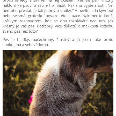
prolomit ledy a zavrtěl na něj ocasem. Pak se pan Hrozný
nakloní ke psovi a začne ho hladit. Pak mu vyjde z úst: „Ne,
nemohu přestat, je tak jemný a sladký.“ A nevíte, zda kývnout
nebo se smát groteskní povaze této situace. Nakonec to končí
krátkým rozhovorem, kde se oba rozplýváte nad tím, jak
krásný je váš pes. Potřebuji vice důkazů o měkkosti kožichu
svého psa než toto?
Pes je hladký, načechraný, šťastný a já jsem také proto
spokojená a sebevědomá.