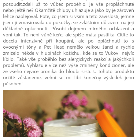
posoudit,zdali už to vůbec proběhlo. Je vše propláchnuté
nebo ještě ne? Okamžitě chlupy uhlazuje a jako by je zároveň
lehce naolejoval. Poté, co jsem si všimla této závislosti, jemně
jsem ji vmasírovala do pokožky, se zvláštním důrazem na její
důkladné opláchnutí. Působí dojmem mírného ochlazení a
voní tak. To není vůně keře, ale spíše máta pastilka. Cítíte to
docela intenzivně při koupání, ale po opláchnutí to s
ovocnými tóny a Pet Head nemělo velkou šanci a rychle
zmizelo někde v hlubinách kožichu, kde se to Vukovi nejvíc
líbilo. Také vše proběhlo bez alergických reakcí a jakýchkoli
problémů. Vyhlazuje více než výše zmíněný kondicionér, ale
ze všeho nejvíce proniká do hloubi srsti. U tohoto produktu
určitě zůstaneme, velmi se mi líbí konečný výsledek jeho
působení.