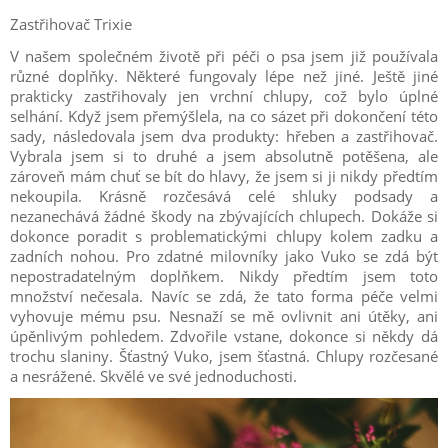
Zastřihovač Trixie
V našem společném životě při péči o psa jsem již používala
různé doplňky. Některé fungovaly lépe než jiné. Ještě jiné
prakticky zastřihovaly jen vrchní chlupy, což bylo úplné
selhání. Když jsem přemýšlela, na co sázet při dokončení této
sady, následovala jsem dva produkty: hřeben a zastřihovač.
Vybrala jsem si to druhé a jsem absolutně potěšena, ale
zároveň mám chuť se bít do hlavy, že jsem si ji nikdy předtím
nekoupila. Krásně rozčesává celé shluky podsady a
nezanechává žádné škody na zbývajících chlupech. Dokáže si
dokonce poradit s problematickými chlupy kolem zadku a
zadních nohou. Pro zdatné milovníky jako Vuko se zdá být
nepostradatelným doplňkem. Nikdy předtím jsem toto
množství nečesala. Navíc se zdá, že tato forma péče velmi
vyhovuje mému psu. Nesnaží se mě ovlivnit ani útěky, ani
úpěnlivým pohledem. Zdvořile vstane, dokonce si někdy dá
trochu slaniny. Šťastný Vuko, jsem šťastná. Chlupy rozčesané
a nesrážené. Skvělé ve své jednoduchosti.