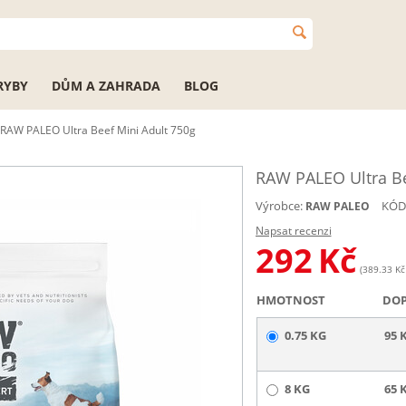
RYBY
DŮM A ZAHRADA
BLOG
RAW PALEO Ultra Beef Mini Adult 750g
RAW PALEO Ultra Be
Výrobce:
KÓD
RAW PALEO
Napsat recenzi
292
Kč
(389.33 Kč 
HMOTNOST
DO
0.75 KG
95 
8 KG
65 