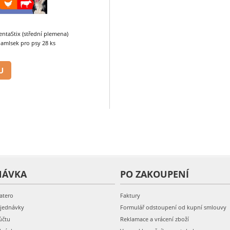
ntaStix (střední plemena)
amlsek pro psy 28 ks
U
NÁVKA
PO ZAKOUPENÍ
atero
Faktury
bjednávky
Formulář odstoupení od kupní smlouvy
účtu
Reklamace a vrácení zboží