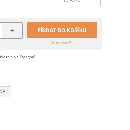
(
73
KČ / KG)
+
PŘIDAT DO KOŠÍKU
Koupit později
idejte první fotografii
NĚ