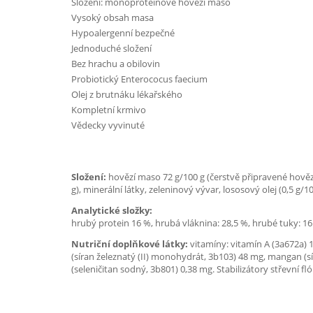
Složení: monoproteinové hovězí maso
Vysoký obsah masa
Hypoalergenní bezpečné
Jednoduché složení
Bez hrachu a obilovin
Probiotický Enterococus faecium
Olej z brutnáku lékařského
Kompletní krmivo
Vědecky vyvinuté
Složení:
hovězí maso 72 g/100 g (čerstvě připravené hovězí
g), minerální látky, zeleninový vývar, lososový olej (0,5 g/
Analytické složky:
hrubý protein 16 %, hrubá vláknina: 28,5 %, hrubé tuky: 16
Nutriční doplňkové látky:
vitamíny: vitamín A (3a672a) 1
(síran železnatý (II) monohydrát, 3b103) 48 mg, mangan (
(seleničitan sodný, 3b801) 0,38 mg. Stabilizátory střevní