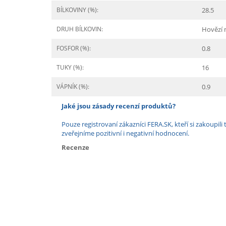
BÍLKOVINY (%):
28.5
DRUH BÍLKOVIN:
Hovězí
FOSFOR (%):
0.8
TUKY (%):
16
VÁPNÍK (%):
0.9
Jaké jsou zásady recenzí produktů?
Pouze registrovaní zákazníci FERA.SK, kteří si zakoup
zveřejníme pozitivní i negativní hodnocení.
Recenze