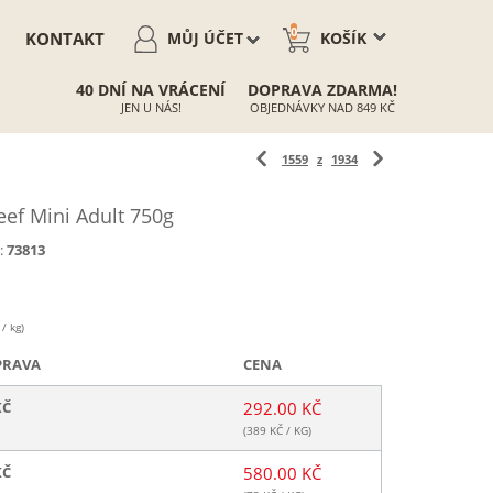
0
KONTAKT
MŮJ ÚČET
KOŠÍK
40 DNÍ NA VRÁCENÍ
DOPRAVA ZDARMA!
JEN U NÁS!
OBJEDNÁVKY NAD 849 KČ
1559
z
1934
ef Mini Adult 750g
:
73813
/ kg)
PRAVA
CENA
KČ
292.00 KČ
(
389
KČ / KG)
KČ
580.00 KČ