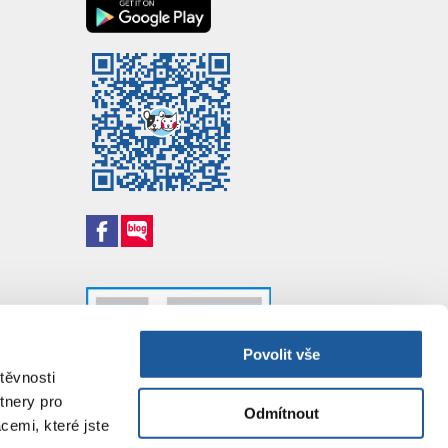
Povolit vše
těvnosti
tnery pro
Odmítnout
cemi, které jste