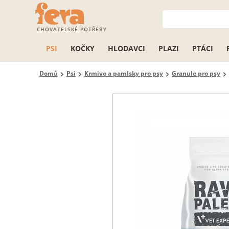
CHOVATELSKÉ POTŘEBY
PSI
KOČKY
HLODAVCI
PLAZI
PTÁCI
Domů
Psi
Krmivo a pamlsky pro psy
Granule pro psy