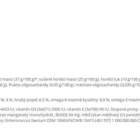
 maso (37 g/100 g)*, sušené hovězí maso (25 g/100 g), hovězí tuk (10 g/100 
100 g), frukto-oligosacharidy (0,05 g/100 g), mannan-oligosacharidy (0,035 g/10
 %: 4 %, hrubý popel: 6,5 %, omega-6 mastné kyseliny: 0,9 %, omega-3 mastné 
4423 IU, vitamín D3 (3a671) 2000 IU, vitamín E (3a700) 96 IU. Stopové prvky
síran manganatý monohydrát, 3b503) 34 mg, měď (síran měďnatý (II) pentahyd
 flóry: Enterococcus faecium DSM 10663/NCIMB 10415 (4b1707) 1 000 000 000 