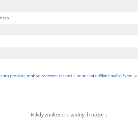
 maso
ili tento produkt, mohou zanechat recenzi. Hodnocení udělené hvězdičkami j
Nikdy znaleziono żadnych názoru