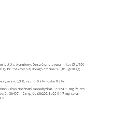
g)), batáty, brambory, čerstvě připravená mrkev (5 g/100
0 g), brutnákový olej Borago officinalis (0,015 g/100 g).
kyseliny: 0,3 %, vápník 0,9 %, fosfor 0,8 %.
: zinek (síran zinečnatý monohydrát, 3b605) 69 mg, železo
rát, 3b405). 12 mg, jód (3b202, 3b201) 1,7 mg, selen
CFU.