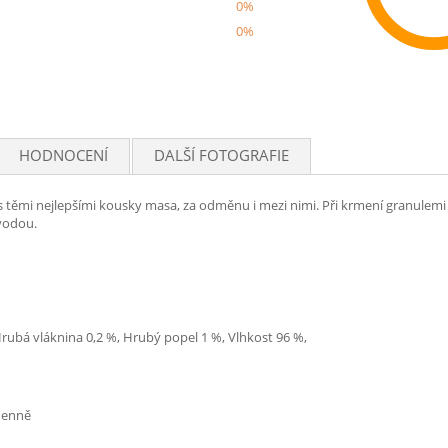
0%
0%
Rec
HODNOCENÍ
DALŠÍ FOTOGRAFIE
á s těmi nejlepšími kousky masa, za odměnu i mezi nimi. Při krmení granulemi
 vodou.
Hrubá vláknina 0,2 %, Hrubý popel 1 %, Vlhkost 96 %,
 denně