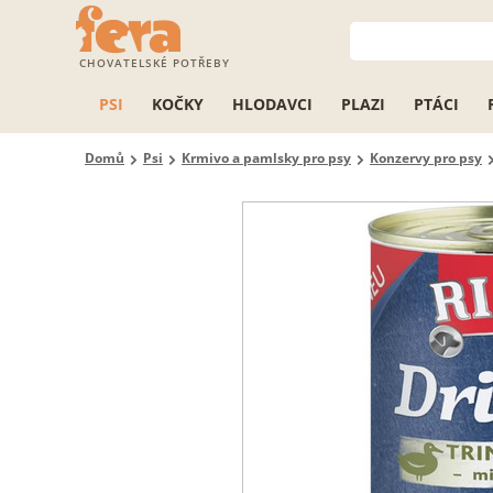
CHOVATELSKÉ POTŘEBY
PSI
KOČKY
HLODAVCI
PLAZI
PTÁCI
Domů
Psi
Krmivo a pamlsky pro psy
Konzervy pro psy