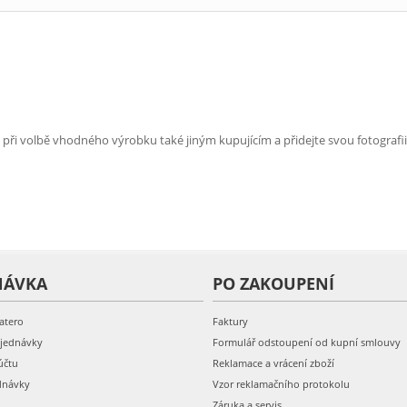
e při volbě vhodného výrobku také jiným kupujícím a přidejte svou fotografii
NÁVKA
PO ZAKOUPENÍ
atero
Faktury
bjednávky
Formulář odstoupení od kupní smlouvy
účtu
Reklamace a vrácení zboží
dnávky
Vzor reklamačního protokolu
Záruka a servis