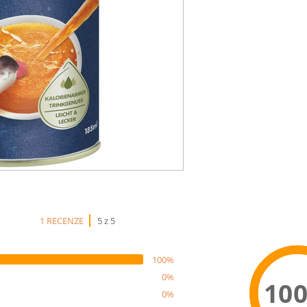
1 RECENZE
5 z 5
100%
0%
10
0%