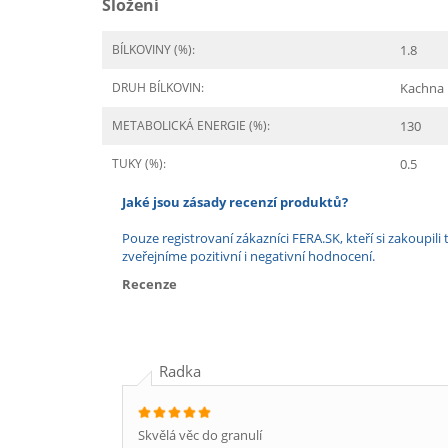
Složení
BÍLKOVINY (%):
1.8
DRUH BÍLKOVIN:
Kachna
METABOLICKÁ ENERGIE (%):
130
TUKY (%):
0.5
Jaké jsou zásady recenzí produktů?
Pouze registrovaní zákazníci FERA.SK, kteří si zakoup
zveřejníme pozitivní i negativní hodnocení.
Recenze
Radka
Skvělá věc do granulí