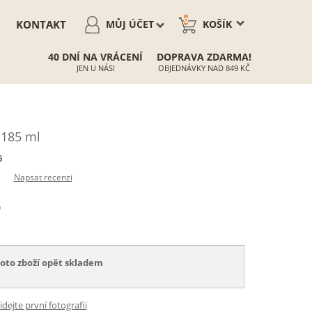
0
KONTAKT
MŮJ ÚČET
KOŠÍK
40 DNÍ NA VRÁCENÍ
DOPRAVA ZDARMA!
JEN U NÁS!
OBJEDNÁVKY NAD 849 KČ
 185 ml
6
Napsat recenzi
)
toto zboží opět skladem
idejte první fotografii