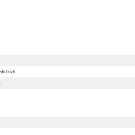
inki Duck
a
y