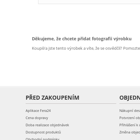
Děkujeme, že chcete přidat fotografii výrobku
Koupil/a jste tento výrobek a víte, že se osvědčil? Pomozt
PŘED ZAKOUPENÍM
OBJED
Aplikace Fera24
Nákupní des
Cena dopravy
Potvrzení o
Doba realizace objednávek
Přihlášení k 
Dostupnost produktů
Změna obje
Obchodní podmínky