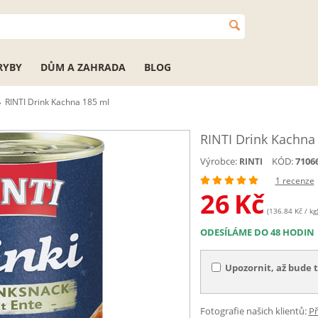
RYBY
DŮM A ZAHRADA
BLOG
RINTI Drink Kachna 185 ml
RINTI Drink Kachna
Výrobce:
KÓD:
7106
RINTI
1 recenze
26
Kč
(136.84 Kč / kg
ODESÍLÁME DO 48 HODIN
Upozornit, až bude 
Fotografie našich klientů:
Př