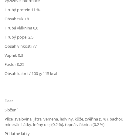
Výživové informace
Hrubý protein 11 %.
Obsah tuku 8
Hrubá vláknina 0,6
Hrubý popel 2,5
Obsah vlhkosti 77
Vápník 0,3
Fosfor 0,25
Obsah kalorií / 100 g: 115 kcal
Deer
Složení
Plíce, svalovina, játra, vemena, ledviny, kůže, zvěřina (5 %), bachor,
minerální látky, lněný olej (0,2 %), řepná vláknina (0,2 %).
Přídatné látky