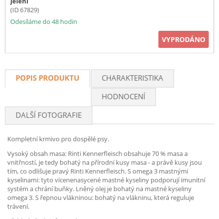
Jelení
(ID 67829)
Odesíláme do 48 hodin
VYPRODÁNO
POPIS PRODUKTU
CHARAKTERISTIKA
HODNOCENÍ
DALŠÍ FOTOGRAFIE
Kompletní krmivo pro dospělé psy.
Vysoký obsah masa: Rinti Kennerfleisch obsahuje 70 % masa a
vnitřností, je tedy bohatý na přírodní kusy masa - a právě kusy jsou
tím, co odlišuje pravý Rinti Kennerfleisch. S omega 3 mastnými
kyselinami: tyto vícenenasycené mastné kyseliny podporují imunitní
systém a chrání buňky. Lněný olej je bohatý na mastné kyseliny
omega 3. S řepnou vlákninou: bohatý na vlákninu, která reguluje
trávení.