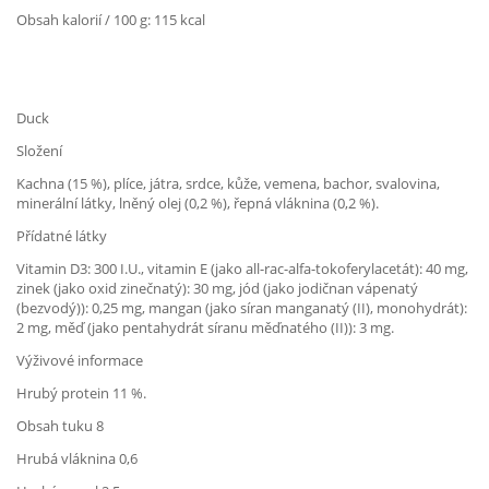
Obsah kalorií / 100 g: 115 kcal
Duck
Složení
Kachna (15 %), plíce, játra, srdce, kůže, vemena, bachor, svalovina,
minerální látky, lněný olej (0,2 %), řepná vláknina (0,2 %).
Přídatné látky
Vitamin D3: 300 I.U., vitamin E (jako all-rac-alfa-tokoferylacetát): 40 mg,
zinek (jako oxid zinečnatý): 30 mg, jód (jako jodičnan vápenatý
(bezvodý)): 0,25 mg, mangan (jako síran manganatý (II), monohydrát):
2 mg, měď (jako pentahydrát síranu měďnatého (II)): 3 mg.
Výživové informace
Hrubý protein 11 %.
Obsah tuku 8
Hrubá vláknina 0,6