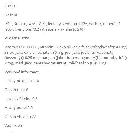
Šunka
Složení
Plíce, šunka (14 %), játra, ledviny, vemena, kůže, bachor, minerální
látky, lněný olej (0,2 %), řepná vláknina (0,2 %).
Přídatné látky
Vitamin D3: 300 I.U., vitamin E (jako all-rac-alfa-tokoferylacetát): 40 mg,
zinek (jako oxid zinečnatý): 30 mg, jód (jako jodičnan vápenatý
(bezvodý)): 0,25 mg, mangan (jako síran manganatý (II), monohydrát):
2 mg, měď (jako pentahydrát síranu měďnatého (II)): 3 mg.
Výživové informace
Hrubý protein 11 %.
Obsah tuku 8
Hrubá vláknina 0,6
Hrubý popel 2,5
Obsah vlhkosti 77
Vápník 0,3