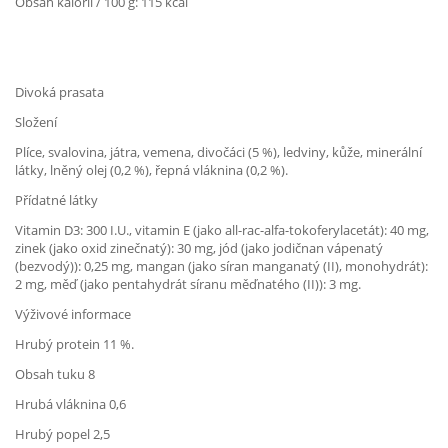
Obsah kalorií / 100 g: 115 kcal
Divoká prasata
Složení
Plíce, svalovina, játra, vemena, divočáci (5 %), ledviny, kůže, minerální
látky, lněný olej (0,2 %), řepná vláknina (0,2 %).
Přídatné látky
Vitamin D3: 300 I.U., vitamin E (jako all-rac-alfa-tokoferylacetát): 40 mg,
zinek (jako oxid zinečnatý): 30 mg, jód (jako jodičnan vápenatý
(bezvodý)): 0,25 mg, mangan (jako síran manganatý (II), monohydrát):
2 mg, měď (jako pentahydrát síranu měďnatého (II)): 3 mg.
Výživové informace
Hrubý protein 11 %.
Obsah tuku 8
Hrubá vláknina 0,6
Hrubý popel 2,5