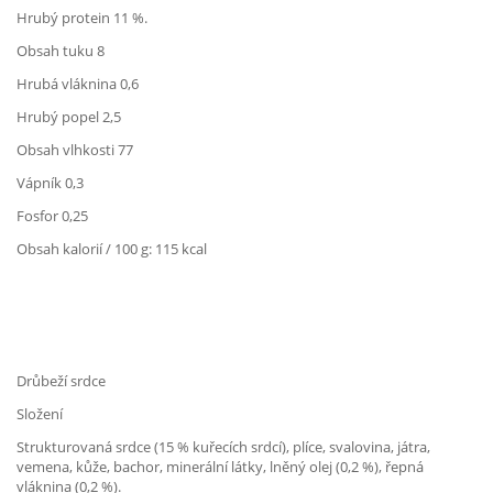
Hrubý protein 11 %.
Obsah tuku 8
Hrubá vláknina 0,6
Hrubý popel 2,5
Obsah vlhkosti 77
Vápník 0,3
Fosfor 0,25
Obsah kalorií / 100 g: 115 kcal
Drůbeží srdce
Složení
Strukturovaná srdce (15 % kuřecích srdcí), plíce, svalovina, játra,
vemena, kůže, bachor, minerální látky, lněný olej (0,2 %), řepná
vláknina (0,2 %).