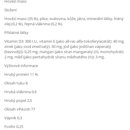
Hovězí maso
Složení
Hovězí maso (35 %), plíce, svalovina, kůže, játra, minerální látky, lněný
olej (0,2 %), řepná vláknina (0,2 %).
Přídatné látky
Vitamin D3: 300 I.U., vitamin E (jako all-rac-alfa-tokoferylacetát): 40 mg,
zinek (jako oxid zinečnatý): 30 mg, jód (jako jodičnan vápenatý
(bezvodý)): 0,25 mg, mangan (jako síran manganatý (II), monohydrát):
2 mg, měď (jako pentahydrát síranu měďnatého (II)): 3 mg.
Výživové informace
Hrubý protein 11 %.
Obsah tuku 8
Hrubá vláknina 0,6
Hrubý popel 2,5
Obsah vlhkosti 77
Vápník 0,3
Fosfor 0,25