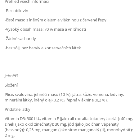
Přehled všech informací
-Bez obilovin
-čisté maso s lněným olejem a vlákninou z červené řepy
-Vysoký obsah masa: 70 % masa a vnitřností
-Žádné sacharidy
-bez sóji, bez barviv a konzervačních látek
Jehněčí
Složení
Plíce, svalovina, jehněčí maso (10 %), játra, kůže, vemena, ledviny,
minerální látky, lněný olej (0,2 %), řepná vláknina (0,2 %).
Přídatné látky
Vitamin D3: 300 I.U., vitamin E (jako all-rac-alfa-tokoferylacetát): 40 mg,
zinek (jako oxid zinečnatý): 30 mg, jód (jako jodičnan vápenatý
(bezvodý)): 0,25 mg, mangan (jako síran manganatý (II), monohydrát):
2 mg.