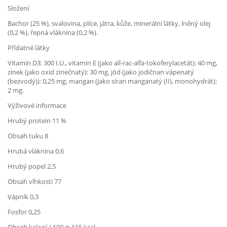
Složení
Bachor (25 %), svalovina, plíce, játra, kůže, minerální látky, lněný olej
(0,2 %), řepná vláknina (0,2 %).
Přídatné látky
Vitamin D3: 300 I.U., vitamin E (jako all-rac-alfa-tokoferylacetát): 40 mg,
zinek (jako oxid zinečnatý): 30 mg, jód (jako jodičnan vápenatý
(bezvodý)): 0,25 mg, mangan (jako síran manganatý (II), monohydrát):
2 mg.
Výživové informace
Hrubý protein 11 %
Obsah tuku 8
Hrubá vláknina 0,6
Hrubý popel 2,5
Obsah vlhkosti 77
Vápník 0,3
Fosfor 0,25