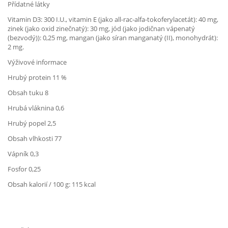
Přídatné látky
Vitamin D3: 300 I.U., vitamin E (jako all-rac-alfa-tokoferylacetát): 40 mg,
zinek (jako oxid zinečnatý): 30 mg, jód (jako jodičnan vápenatý
(bezvodý)): 0,25 mg, mangan (jako síran manganatý (II), monohydrát):
2 mg.
Výživové informace
Hrubý protein 11 %
Obsah tuku 8
Hrubá vláknina 0,6
Hrubý popel 2,5
Obsah vlhkosti 77
Vápník 0,3
Fosfor 0,25
Obsah kalorií / 100 g: 115 kcal