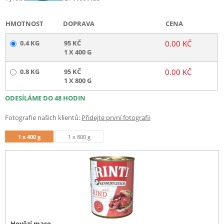
HMOTNOST
DOPRAVA
CENA
0.4 KG
95 KČ
0.00 KČ
1 X 400 G
0.8 KG
95 KČ
0.00 KČ
1 X 800 G
ODESÍLÁME DO 48 HODIN
Fotografie našich klientů:
Přidejte první fotografii
1 x 400 g
1 x 800 g
Hovězí maso