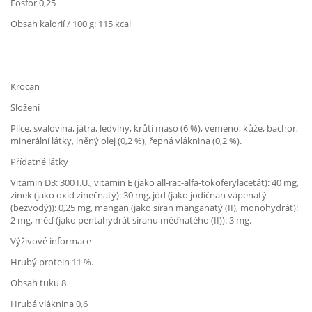
Fosfor 0,25
Obsah kalorií / 100 g: 115 kcal
Krocan
Složení
Plíce, svalovina, játra, ledviny, krůtí maso (6 %), vemeno, kůže, bachor,
minerální látky, lněný olej (0,2 %), řepná vláknina (0,2 %).
Přídatné látky
Vitamin D3: 300 I.U., vitamin E (jako all-rac-alfa-tokoferylacetát): 40 mg,
zinek (jako oxid zinečnatý): 30 mg, jód (jako jodičnan vápenatý
(bezvodý)): 0,25 mg, mangan (jako síran manganatý (II), monohydrát):
2 mg, měď (jako pentahydrát síranu měďnatého (II)): 3 mg.
Výživové informace
Hrubý protein 11 %.
Obsah tuku 8
Hrubá vláknina 0,6