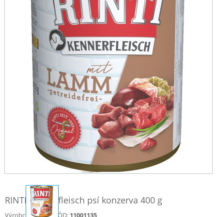
RINTI Kennerfleisch psí konzerva 400 g
Výrobce:
KÓD:
11001135
RINTI