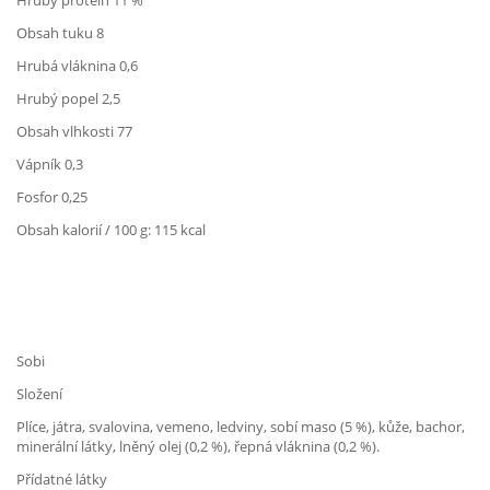
Hrubý protein 11 %
Obsah tuku 8
Hrubá vláknina 0,6
Hrubý popel 2,5
Obsah vlhkosti 77
Vápník 0,3
Fosfor 0,25
Obsah kalorií / 100 g: 115 kcal
Sobi
Složení
Plíce, játra, svalovina, vemeno, ledviny, sobí maso (5 %), kůže, bachor,
minerální látky, lněný olej (0,2 %), řepná vláknina (0,2 %).
Přídatné látky