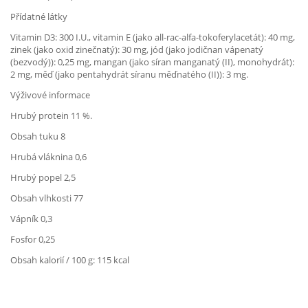
Přídatné látky
Vitamin D3: 300 I.U., vitamin E (jako all-rac-alfa-tokoferylacetát): 40 mg,
zinek (jako oxid zinečnatý): 30 mg, jód (jako jodičnan vápenatý
(bezvodý)): 0,25 mg, mangan (jako síran manganatý (II), monohydrát):
2 mg, měď (jako pentahydrát síranu měďnatého (II)): 3 mg.
Výživové informace
Hrubý protein 11 %.
Obsah tuku 8
Hrubá vláknina 0,6
Hrubý popel 2,5
Obsah vlhkosti 77
Vápník 0,3
Fosfor 0,25
Obsah kalorií / 100 g: 115 kcal