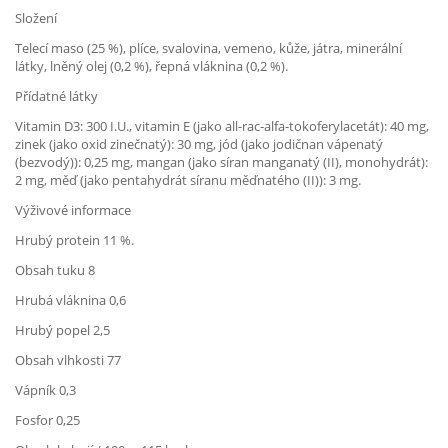
Složení
Telecí maso (25 %), plíce, svalovina, vemeno, kůže, játra, minerální
látky, lněný olej (0,2 %), řepná vláknina (0,2 %).
Přídatné látky
Vitamin D3: 300 I.U., vitamin E (jako all-rac-alfa-tokoferylacetát): 40 mg,
zinek (jako oxid zinečnatý): 30 mg, jód (jako jodičnan vápenatý
(bezvodý)): 0,25 mg, mangan (jako síran manganatý (II), monohydrát):
2 mg, měď (jako pentahydrát síranu měďnatého (II)): 3 mg.
Výživové informace
Hrubý protein 11 %.
Obsah tuku 8
Hrubá vláknina 0,6
Hrubý popel 2,5
Obsah vlhkosti 77
Vápník 0,3
Fosfor 0,25