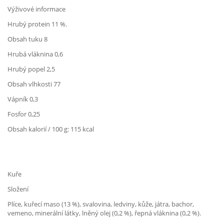
Výživové informace
Hrubý protein 11 %.
Obsah tuku 8
Hrubá vláknina 0,6
Hrubý popel 2,5
Obsah vlhkosti 77
Vápník 0,3
Fosfor 0,25
Obsah kalorií / 100 g: 115 kcal
Kuře
Složení
Plíce, kuřecí maso (13 %), svalovina, ledviny, kůže, játra, bachor,
vemeno, minerální látky, lněný olej (0,2 %), řepná vláknina (0,2 %).