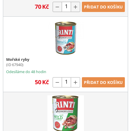
70
Kč
−
+
PŘIDAT DO KOŠÍKU
Mořské ryby
(ID 67940)
Odesíláme do 48 hodin
50
Kč
−
+
PŘIDAT DO KOŠÍKU