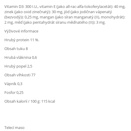
Vitamin D3: 300 I.U., vitamin E (jako all-rac-alfa-tokoferylacetát): 40 mg,
zinek (jako oxid zinečnatý): 30 mg, jód (jako jodičnan vápenatý
(bezvodý)): 0,25 mg, mangan (jako síran manganatý (II), monohydrát):
2 mg, měď (jako pentahydrát síranu měďnatého (II)): 3 mg.
Výživové informace
Hrubý protein 11 %.
Obsah tuku 8
Hrubá vláknina 0,6
Hrubý popel 2,5
Obsah vlhkosti 77
Vápník 0,3
Fosfor 0,25
Obsah kalorií / 100 g: 115 kcal
Telecí maso