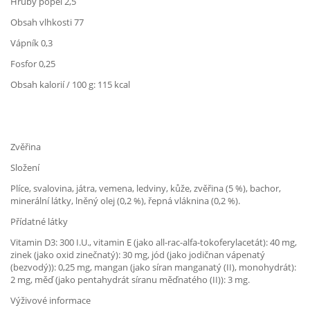
Hrubý popel 2,5
Obsah vlhkosti 77
Vápník 0,3
Fosfor 0,25
Obsah kalorií / 100 g: 115 kcal
Zvěřina
Složení
Plíce, svalovina, játra, vemena, ledviny, kůže, zvěřina (5 %), bachor,
minerální látky, lněný olej (0,2 %), řepná vláknina (0,2 %).
Přídatné látky
Vitamin D3: 300 I.U., vitamin E (jako all-rac-alfa-tokoferylacetát): 40 mg,
zinek (jako oxid zinečnatý): 30 mg, jód (jako jodičnan vápenatý
(bezvodý)): 0,25 mg, mangan (jako síran manganatý (II), monohydrát):
2 mg, měď (jako pentahydrát síranu měďnatého (II)): 3 mg.
Výživové informace