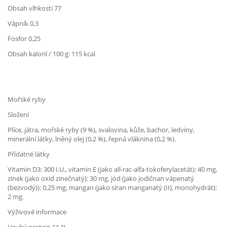
Obsah vlhkosti 77
Vápník 0,3
Fosfor 0,25
Obsah kalorií / 100 g: 115 kcal
Mořské ryby
Složení
Plíce, játra, mořské ryby (9 %), svalovina, kůže, bachor, ledviny,
minerální látky, lněný olej (0,2 %), řepná vláknina (0,2 %).
Přídatné látky
Vitamin D3: 300 I.U., vitamin E (jako all-rac-alfa-tokoferylacetát): 40 mg,
zinek (jako oxid zinečnatý): 30 mg, jód (jako jodičnan vápenatý
(bezvodý)): 0,25 mg, mangan (jako síran manganatý (II), monohydrát):
2 mg.
Výživové informace