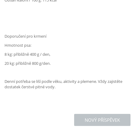
Obsah kalorií / 100 g: 115 kcal
Doporučení pro krmení
Hmotnost psa:
8 kg: přibližně 400 g / den,
20 kg: přibližně 800 g/den.
Denní potřeba se liší podle věku, aktivity a plemene. Vždy zajistěte
dostatek čerstvé pitné vody.
NOVÝ PŘÍSPĚVEK