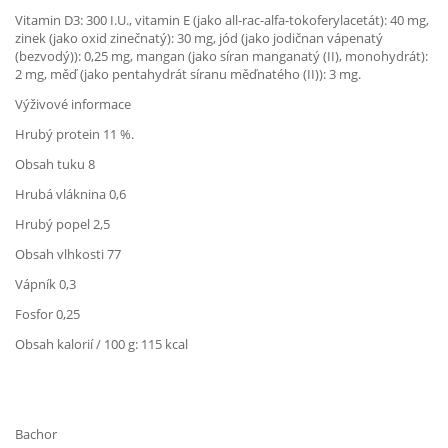
Vitamin D3: 300 I.U., vitamin E (jako all-rac-alfa-tokoferylacetát): 40 mg,
zinek (jako oxid zinečnatý): 30 mg, jód (jako jodičnan vápenatý
(bezvodý)): 0,25 mg, mangan (jako síran manganatý (II), monohydrát):
2 mg, měď (jako pentahydrát síranu měďnatého (II)): 3 mg.
Výživové informace
Hrubý protein 11 %.
Obsah tuku 8
Hrubá vláknina 0,6
Hrubý popel 2,5
Obsah vlhkosti 77
Vápník 0,3
Fosfor 0,25
Obsah kalorií / 100 g: 115 kcal
Bachor