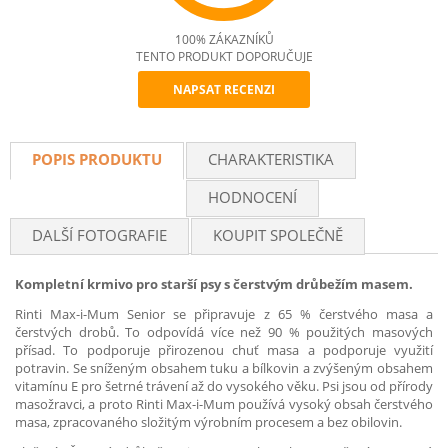
100% ZÁKAZNÍKŮ
TENTO PRODUKT DOPORUČUJE
NAPSAT RECENZI
Recommend
POPIS PRODUKTU
CHARAKTERISTIKA
HODNOCENÍ
DALŠÍ FOTOGRAFIE
KOUPIT SPOLEČNĚ
Kompletní krmivo pro starší psy s čerstvým drůbežím masem.
Rinti Max-i-Mum Senior se připravuje z 65 % čerstvého masa a
čerstvých drobů. To odpovídá více než 90 % použitých masových
přísad. To podporuje přirozenou chuť masa a podporuje využití
potravin. Se sníženým obsahem tuku a bílkovin a zvýšeným obsahem
vitamínu E pro šetrné trávení až do vysokého věku. Psi jsou od přírody
masožravci, a proto Rinti Max-i-Mum používá vysoký obsah čerstvého
masa, zpracovaného složitým výrobním procesem a bez obilovin.