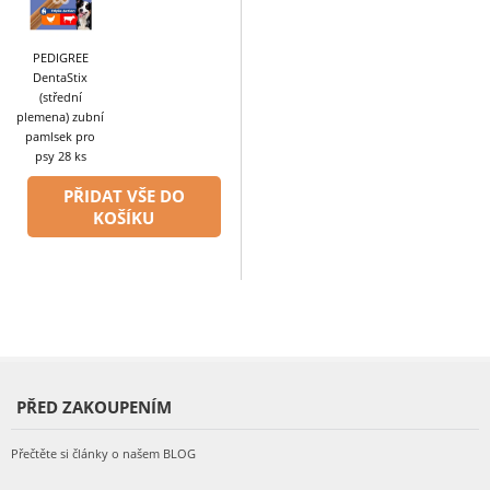
PEDIGREE
DentaStix
(střední
plemena) zubní
pamlsek pro
psy 28 ks
PŘIDAT VŠE DO
KOŠÍKU
PŘED ZAKOUPENÍM
Přečtěte si články o našem BLOG