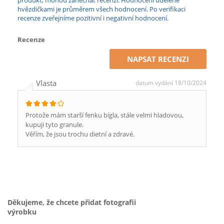
produkt, mohou zanechat recenzi. Hodnocení udělené
hvězdičkami je průměrem všech hodnocení. Po verifikaci
recenze zveřejníme pozitivní i negativní hodnocení.
Recenze
NAPSAT RECENZI
Vlasta
datum vydání 18/10/2024
Protože mám starší fenku bígla, stále velmi hladovou,
kupuji tyto granule.
Věřím, že jsou trochu dietní a zdravé.
Děkujeme, že chcete přidat fotografii
výrobku