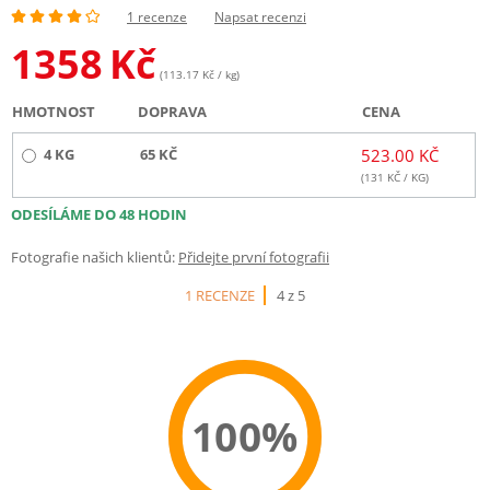
1 recenze
Napsat recenzi
1358
Kč
(113.17 Kč / kg)
HMOTNOST
DOPRAVA
CENA
4 KG
65 KČ
523.00 KČ
(
131
KČ / KG)
ODESÍLÁME DO 48 HODIN
Fotografie našich klientů:
Přidejte první fotografii
1 RECENZE
4 z 5
100%