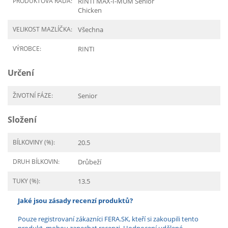
PRODUKTOVÁ ŘADA:
RINTI MAX-I-MUM Senior
Chicken
VELIKOST MAZLÍČKA:
Všechna
VÝROBCE:
RINTI
Určení
ŽIVOTNÍ FÁZE:
Senior
Složení
BÍLKOVINY (%):
20.5
DRUH BÍLKOVIN:
Drůbeží
TUKY (%):
13.5
Jaké jsou zásady recenzí produktů?
Pouze registrovaní zákazníci FERA.SK, kteří si zakoupili tento