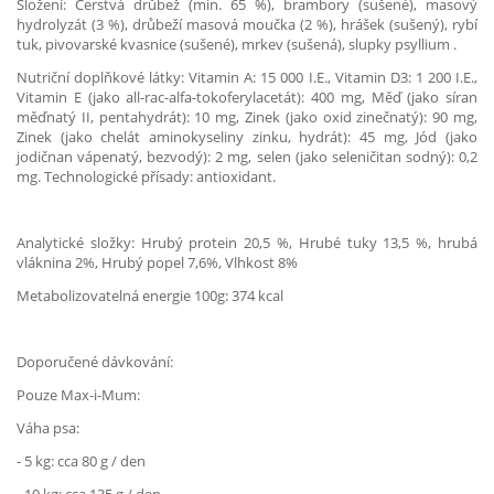
Složení: Čerstvá drůbež (min. 65 %), brambory (sušené), masový
hydrolyzát (3 %), drůbeží masová moučka (2 %), hrášek (sušený), rybí
tuk, pivovarské kvasnice (sušené), mrkev (sušená), slupky psyllium .
Nutriční doplňkové látky: Vitamin A: 15 000 I.E., Vitamin D3: 1 200 I.E.,
Vitamin E (jako all-rac-alfa-tokoferylacetát): 400 mg, Měď (jako síran
měďnatý II, pentahydrát): 10 mg, Zinek (jako oxid zinečnatý): 90 mg,
Zinek (jako chelát aminokyseliny zinku, hydrát): 45 mg, Jód (jako
jodičnan vápenatý, bezvodý): 2 mg, selen (jako seleničitan sodný): 0,2
mg. Technologické přísady: antioxidant.
Analytické složky: Hrubý protein 20,5 %, Hrubé tuky 13,5 %, hrubá
vláknina 2%, Hrubý popel 7,6%, Vlhkost 8%
Metabolizovatelná energie 100g: 374 kcal
Doporučené dávkování:
Pouze Max-i-Mum:
Váha psa:
- 5 kg: cca 80 g / den