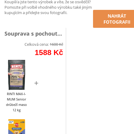
Koupil/a jste tento výrobek a víte, že se osvědčil?
Pomozte při volbě vhodného výrobku také jiným
kupujícím a přidejte svou fotografii.
NAHRÁT
FOTOGRAFII
Souprava s pochoutkou
Celková cena:
1600
Kč
1588
Kč
+
RINTI MAX-I-
MUM Senior
drůbeží maso
12 kg