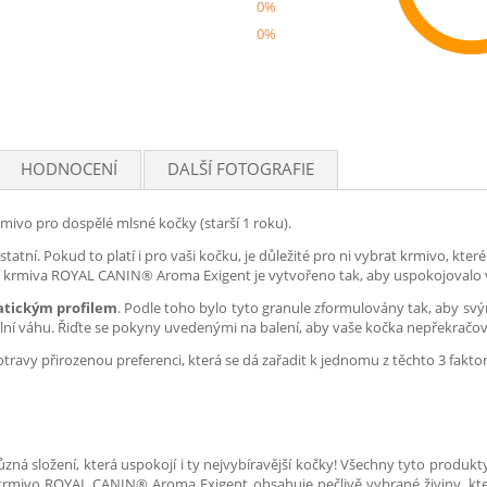
0%
0%
Rec
HODNOCENÍ
DALŠÍ FOTOGRAFIE
ivo pro dospělé mlsné kočky (starší 1 roku).
statní. Pokud to platí i pro vaši kočku, je důležité pro ni vybrat krmivo, kte
ožení krmiva ROYAL CANIN® Aroma Exigent je vytvořeno tak, aby uspokojovalo
tickým profilem
. Podle toho bylo tyto granule zformulovány tak, aby sv
eální váhu. Řiďte se pokyny uvedenými na balení, aby vaše kočka nepřekrač
travy přirozenou preferenci, která se dá zařadit k jednomu z těchto 3 fakto
á složení, která uspokojí i ty nejvybíravější kočky! Všechny tyto produkt
rmivo ROYAL CANIN® Aroma Exigent obsahuje pečlivě vybrané živiny, kter