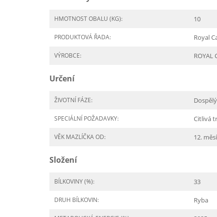
HMOTNOST OBALU (KG):
10
PRODUKTOVÁ ŘADA:
Royal C
VÝROBCE:
ROYAL 
Určení
ŽIVOTNÍ FÁZE:
Dospělý
SPECIÁLNÍ POŽADAVKY:
Citlivá 
VĚK MAZLÍČKA OD:
12. měs
Složení
BÍLKOVINY (%):
33
DRUH BÍLKOVIN:
Ryba