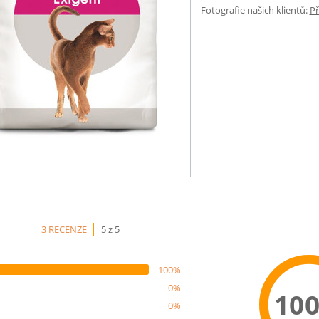
Fotografie našich klientů:
Př
3 RECENZE
5 z 5
100%
0%
10
0%