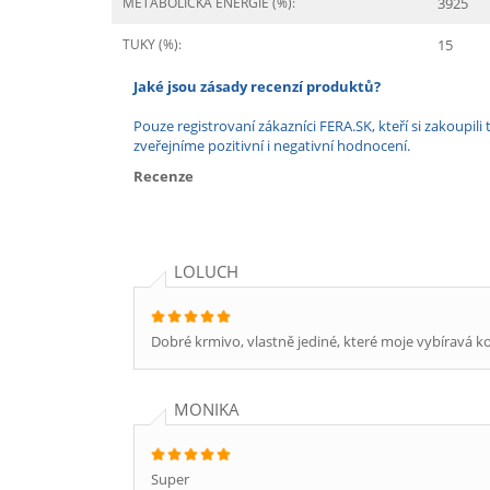
METABOLICKÁ ENERGIE (%):
3925
TUKY (%):
15
Jaké jsou zásady recenzí produktů?
Pouze registrovaní zákazníci FERA.SK, kteří si zakoup
zveřejníme pozitivní i negativní hodnocení.
Recenze
LOLUCH
Dobré krmivo, vlastně jediné, které moje vybíravá kočk
MONIKA
Super