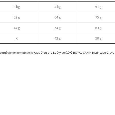
3 kg
4 kg
5 kg
52 g
64 g
75 g
44 g
54 g
63 g
X
43 g
50 g
kapsičkou pro kočky ve štávě ROYAL CANIN Instinctive Gravy
poručujeme kombinaci s