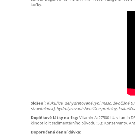
kočky.
Složení:
Kukuřice, dehydratované rybí maso, živočišné tuk
stravitelnost), hydrolyzované živočišné proteiny, kukuřičná 
Doplňkové látky na 1kg:
Vitamín A: 27500 IU, vitamín D3
klinoptilolit sedimentárního původu: 5 g. Konzervanty. An
Doporučená denní dávka: