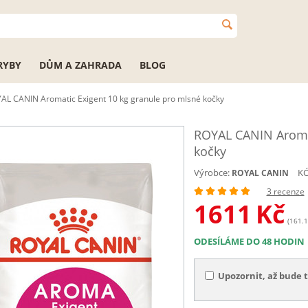
RYBY
DŮM A ZAHRADA
BLOG
AL CANIN Aromatic Exigent 10 kg granule pro mlsné kočky
ROYAL CANIN Aromat
kočky
Výrobce:
KÓ
ROYAL CANIN
3 recenze
1611
Kč
(161.1
ODESÍLÁME DO 48 HODIN
Upozornit, až bude 