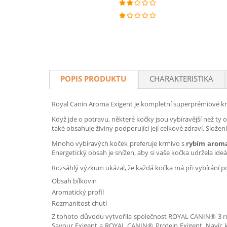
POPIS PRODUKTU
CHARAKTERISTIKA
Royal Canin Aroma Exigent je kompletní superprémiové krm
Když jde o potravu, některé kočky jsou vybíravější než ty o
také obsahuje živiny podporující její celkové zdraví. Sl
Mnoho vybíravých koček preferuje krmivo s
rybím aroma
Energetický obsah je snížen, aby si vaše kočka udržela id
Rozsáhlý výzkum ukázal, že každá kočka má při vybírání po
Obsah bílkovin
Aromatický profil
Rozmanitost chutí
Z tohoto důvodu vytvořila společnost ROYAL CANIN® 3 různ
Savour Exigent a ROYAL CANIN® Protein Exigent. Navíc k