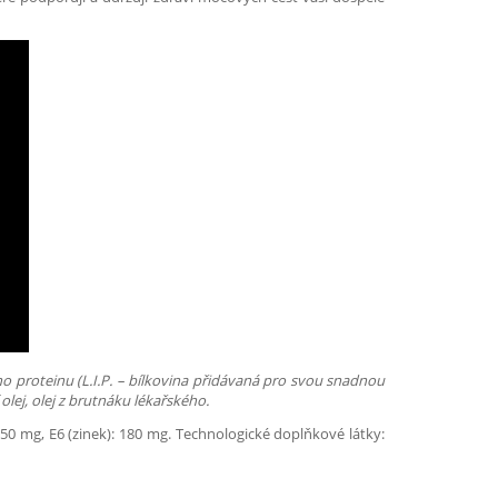
ho proteinu (L.I.P. – bílkovina přidávaná pro svou snadnou
olej, olej z brutnáku lékařského.
: 50 mg, E6 (zinek): 180 mg. Technologické doplňkové látky: