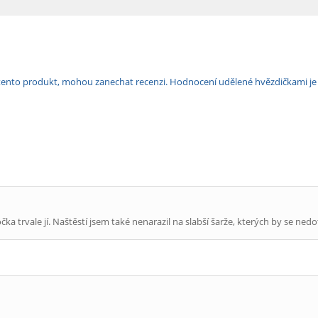
ili tento produkt, mohou zanechat recenzi. Hodnocení udělené hvězdičkami j
a trvale jí. Naštěstí jsem také nenarazil na slabší šarže, kterých by se nedot