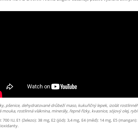
y, pšenice, dehydratované drůbeží maso, kukuřičný lepek, izolát rostlinné
mouka, rostlinná vláknina, minerály, řepné řízky, kvasnice, sójový olej, rybí 
: 700 IU, E1 (železo): 38 mg, E2 (jód): 3,4 mg, E4 (měď): 14 mg, E5 (mangan)
tioxidanty.