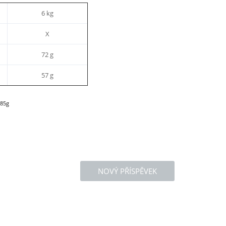
6 kg
X
72 g
57 g
 85g
NOVÝ PŘÍSPĚVEK