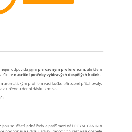
ommend
ré nejen odpovídá jejím
přirozeným preferencím
, ale které
 veškeré
nutriční potřeby vybíravých dospělých koček
.
ým aromatickým profilem vaši kočku přirozeně přitahovaly.
ovala určenou denní dávku krmiva.
rů:
y jsou součástí jedné řady a patří mezi ně i ROYAL CANIN®
é podporují a udržují zdraví močových cest vaší dospělé