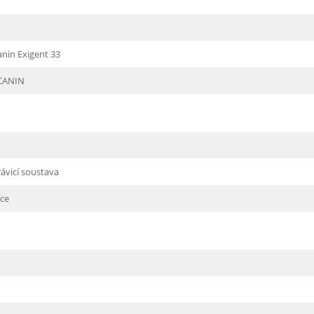
anin Exigent 33
CANIN
trávicí soustava
íce