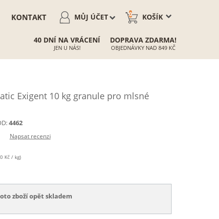
0
KONTAKT
MŮJ ÚČET
KOŠÍK
40 DNÍ NA VRÁCENÍ
DOPRAVA ZDARMA!
JEN U NÁS!
OBJEDNÁVKY NAD 849 KČ
ic Exigent 10 kg granule pro mlsné
D:
4462
Napsat recenzi
0 Kč / kg)
toto zboží opět skladem