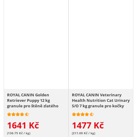
ROYAL CANIN Golden
ROYAL CANIN Veterinary
Retriever Puppy 12 kg
Health Nutrition Cat Urinary
granule pro štěně zlatého
S/O 7 kg granule pro kočky
retrívra
trpící onemocněním
močových cest
1641
Kč
1477
Kč
(136.75 Kč / kg)
(211.00 Kč / kg)