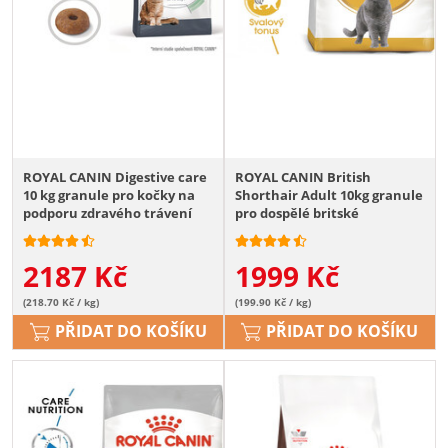
ROYAL CANIN Digestive care
ROYAL CANIN British
10 kg granule pro kočky na
Shorthair Adult 10kg granule
podporu zdravého trávení
pro dospělé britské
krátkosrsté kočky
2187
Kč
1999
Kč
(218.70 Kč / kg)
(199.90 Kč / kg)
PŘIDAT DO KOŠÍKU
PŘIDAT DO KOŠÍKU