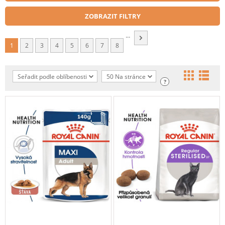
ZOBRAZIT FILTRY
...
1
2
3
4
5
6
7
8
Seřadit podle oblíbenosti
50 Na stránce
?