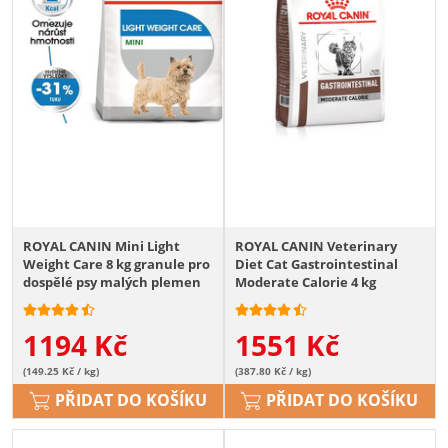
ROYAL CANIN Mini Light
ROYAL CANIN Veterinary
Weight Care 8 kg granule pro
Diet Cat Gastrointestinal
dospělé psy malých plemen
Moderate Calorie 4 kg
se sklonem k nadváze
1194
Kč
1551
Kč
(149.25 Kč / kg)
(387.80 Kč / kg)
PŘIDAT DO KOŠÍKU
PŘIDAT DO KOŠÍKU