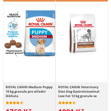
ROYAL CANIN Medium Puppy
ROYAL CANIN Veterinary
15 kg granule pro střední
Diet Dog Gastrointestinal
štěňata
Low Fat 12 kg granule se
sníženým obsahem tuku pro
dospělé psy s onemocněním
trávicího traktu