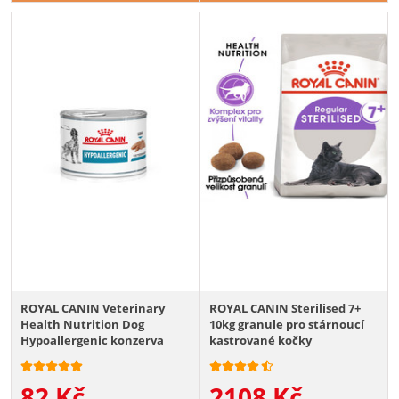
ROYAL CANIN Veterinary
ROYAL CANIN Sterilised 7+
Health Nutrition Dog
10kg granule pro stárnoucí
Hypoallergenic konzerva
kastrované kočky
200g
82
Kč
2108
Kč