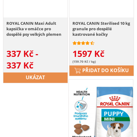
ROYAL CANIN Maxi Adult
ROYAL CANIN Sterilised 10 kg
kapsička v omáčce pro
granule pro dospělé
dospělé psy velkých plemen
kastrované kočky
337
Kč
-
1597
Kč
337
Kč
(159.70 Kč / kg)
PŘIDAT DO KOŠÍKU
UKÁZAT