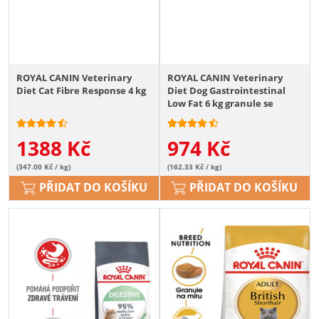
ROYAL CANIN Veterinary
ROYAL CANIN Veterinary
Diet Cat Fibre Response 4 kg
Diet Dog Gastrointestinal
Low Fat 6 kg granule se
sníženým obsahem tuku pro
dospělé psy s onemocněním
1388
Kč
974
Kč
trávicího traktu
(347.00 Kč / kg)
(162.33 Kč / kg)
PŘIDAT DO KOŠÍKU
PŘIDAT DO KOŠÍKU