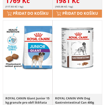
1769
Kč
1981
Kč
(117.93 Kč / kg)
(165.08 Kč / kg)
PŘIDAT DO KOŠÍKU
PŘIDAT DO KOŠÍKU
ROYAL CANIN Giant Junior 15
ROYAL CANIN VHN Dog
kg granule pro obří štěňata
Gastrointestinal Can 400g