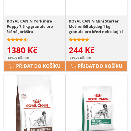
ROYAL CANIN Yorkshire
ROYAL CANIN Mini Starter
Puppy 7.5 kg granule pro
Mother&Babydog 1 kg
štěně jorkšíra
granule pro březí nebo kojící
feny a štěňata
1380
Kč
244
Kč
(184.00 Kč / kg)
(244.00 Kč / kg)
PŘIDAT DO KOŠÍKU
PŘIDAT DO KOŠÍKU