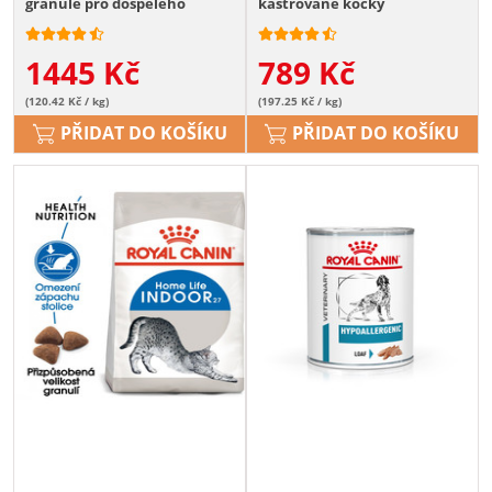
granule pro dospělého
kastrované kočky
zlatého retrívra
1445
Kč
789
Kč
(120.42 Kč / kg)
(197.25 Kč / kg)
PŘIDAT DO KOŠÍKU
PŘIDAT DO KOŠÍKU