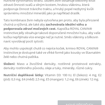
nutričně vyrovnanou stravu. Složení živin obsahuje bílkoviny kvůli
zdravé činnosti svalů a silným kostem, hrubou vlákninu, která
podporuje činnost trávicího traktu, a hrubý popel nezbytný kvůli
správnému množství minerálů jako je například draslík.
Tato kombinace živin nebyla vytvořena jen proto, aby byla přirozeně
chutná a výživná, ale také aby
zachovávala ideální váhu a
podporovala zdraví močových cest.
Kapsička ROYAL CANIN®
Instinctive Jelly obsahuje takové doporučené množství tuku, aby vaše
kočka nepřijímala více energie než je nutné. Směs vlákniny a bílkovin
navíc vyvolávají pocit sytosti.
Aby mohlo uspokojit chutě co nejvíce koček, krmivo ROYAL CANIN®
Instinctive je dostupné také ve vlhké formě jako kousky ve šťavnatém
želé nebo chutná paštika.
Složení:
Maso a živočišné deriváty, rostlinné proteinové extrakty,
deriváty rostlinného původu, oleje a tuky, minerály, různé cukry.
Nutriční doplňkové látky:
Vitamin D3: 100 IU, El (železo): 4 mg, E2
(jód): 0,3 mg, E4 (měď): 2,5 mg, E5 (mangan): 1,2 mg, E6 (zinek): 12 mg.