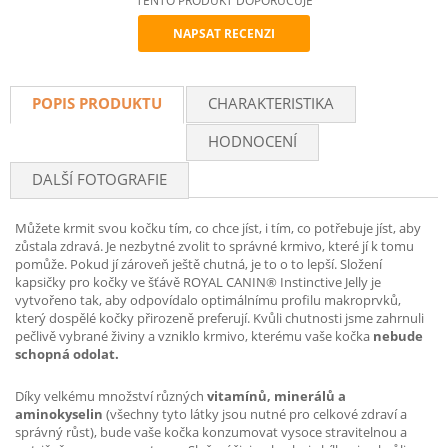
TENTO PRODUKT DOPORUČUJE
NAPSAT RECENZI
Recommend
POPIS PRODUKTU
CHARAKTERISTIKA
HODNOCENÍ
DALŠÍ FOTOGRAFIE
Můžete krmit svou kočku tím, co chce jíst, i tím, co potřebuje jíst, aby
zůstala zdravá. Je nezbytné zvolit to správné krmivo, které jí k tomu
pomůže. Pokud jí zároveň ještě chutná, je to o to lepší. Složení
kapsičky pro kočky ve šťávě ROYAL CANIN® Instinctive Jelly je
vytvořeno tak, aby odpovídalo optimálnímu profilu makroprvků,
který dospělé kočky přirozeně preferují. Kvůli chutnosti jsme zahrnuli
pečlivě vybrané živiny a vzniklo krmivo, kterému vaše kočka
nebude
schopná odolat.
Díky velkému množství různých
vitamínů, minerálů a
aminokyselin
(všechny tyto látky jsou nutné pro celkové zdraví a
správný růst), bude vaše kočka konzumovat vysoce stravitelnou a