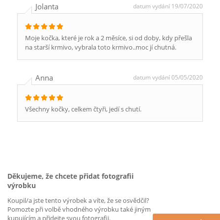
Jolanta
datum vydání 19/07/2020
Moje kočka, které je rok a 2 měsíce, si od doby, kdy přešla
na starší krmivo, vybrala toto krmivo..moc jí chutná.
Anna
datum vydání 05/05/2020
Všechny kočky, celkem čtyři, jedí s chutí.
Děkujeme, že chcete přidat fotografii
výrobku
Koupil/a jste tento výrobek a víte, že se osvědčil?
Pomozte při volbě vhodného výrobku také jiným
kupujícím a přidejte svou fotografii.