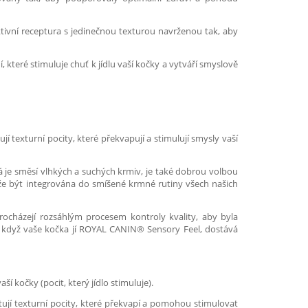
ktivní receptura s jedinečnou texturou navrženou tak, aby
 které stimuluje chuť k jídlu vaší kočky a vytváří smyslově
 texturní pocity, které překvapují a stimulují smysly vaší
á je směsí vlhkých a suchých krmiv, je také dobrou volbou
může být integrována do smíšené krmné rutiny všech našich
cházejí rozsáhlým procesem kontroly kvality, aby byla
že když vaše kočka jí ROYAL CANIN® Sensory Feel, dostává
 kočky (pocit, který jídlo stimuluje).
tují texturní pocity, které překvapí a pomohou stimulovat