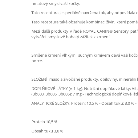
hmatový smysl vaší kočky.
Tato receptura je speciálně navržena tak, aby odpovídala o
Tato receptura také obsahuje kombinaci živin, které pom
Mezi další produkty v řadě ROYAL CANIN® Sensory patří S
vytvářet smyslově bohatý zážitek z krmení.
Smíšené krmení vlhkým i suchým krmivem dává vaší kočce rů
porce.
SLOŽENÍ: maso a živočišné produkty, obiloviny, minerální l
DOPLŇKOVÉ LÁTKY (v 1 kg): Nutriční doplňkové látky: Vitam
(3b603, 3b605, 3b606): 7 mg - Technologické doplňkové lát
ANALYTICKÉ SLOŽKY: Protein: 10,5 % - Obsah tuku: 3,0 % - H
Protein 10,5 %
Obsah tuku 3,0 %