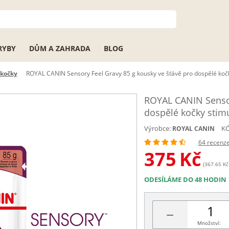
RYBY
DŮM A ZAHRADA
BLOG
 kočky
ROYAL CANIN Sensory Feel Gravy 85 g kousky ve šťávě pro dospělé kočk
ROYAL CANIN Sensor
dospělé kočky stimu
Výrobce:
KÓ
ROYAL CANIN
64 recenz
375
Kč
(367.65 Kč 
ODESÍLÁME DO 48 HODIN
−
Množství: