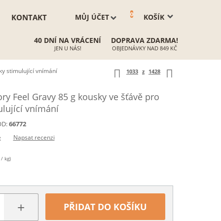
0
KONTAKT
MŮJ ÚČET
KOŠÍK
40 DNÍ NA VRÁCENÍ
DOPRAVA ZDARMA!
JEN U NÁS!
OBJEDNÁVKY NAD 849 KČ
y stimulující vnímání
1033
z
1428
y Feel Gravy 85 g kousky ve šťávě pro
lující vnímání
D:
66772
e
Napsat recenzi
/ kg)
+
PŘIDAT DO KOŠÍKU