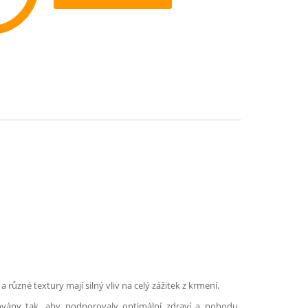
ommend
 různé textury mají silný vliv na celý zážitek z krmení.
lovány tak, aby podporovaly optimální zdraví a pohodu