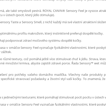
ýživná, ale také smyslově pestrá. ROYAL CANIN® Sensory Feel je vysoce atra
v ústech (pocit, který jídlo stimuluje).
ory Taste a Sensory Smell, z nichž každý má své vlastní atraktivní složení,
ptimálnímu profilu makroživin, který instinktivně preferují dospělé kočky.
áhají podporovat zdraví močového systému dospělé kočky.
asa v omáčce Sensory Feel vyznačuje fyzikálními vlastnostmi, které poskytují
 zážitek.
ůzné textury, což pomáhá ještě více stimulovat chuť k jídlu. Strava, kter
rávné množství krmiva, abyste zajistili zdravé porce. Řada Sensory™ wet 
šení pro potřeby vašeho domácího mazlíčka. Všechny naše produkty pro
 specifické stravovací požadavky a životní styl vaší kočky. To znamená, 
 jedinečnými texturami, které pomáhají stimulovat pocit pocitu v ústech vaší
masa v omáčce Sensory Feel vyznačuje fyzikálními vlastnostmi, které posky