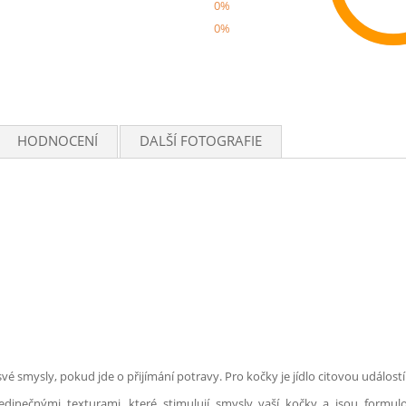
0%
0%
Rec
HODNOCENÍ
DALŠÍ FOTOGRAFIE
é smysly, pokud jde o přijímání potravy. Pro kočky je jídlo citovou událostí a
dinečnými texturami, které stimulují smysly vaší kočky a jsou formu