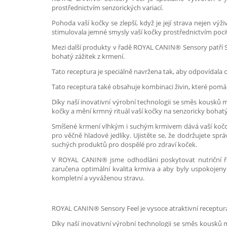
prostřednictvím senzorických variací.
Pohoda vaší kočky se zlepší, když je její strava nejen v
stimulovala jemné smysly vaší kočky prostřednictvím pocitu 
Mezi další produkty v řadě ROYAL CANIN® Sensory patří Sens
bohatý zážitek z krmení.
Tato receptura je speciálně navržena tak, aby odpovídala o
Tato receptura také obsahuje kombinaci živin, které pom
Díky naší inovativní výrobní technologii se směs kousků m
kočky a mění krmný rituál vaší kočky na senzoricky bohatý
Smíšené krmení vlhkým i suchým krmivem dává vaší kočce r
pro věčně hladové jedlíky. Ujistěte se, že dodržujete sp
suchých produktů pro dospělé pro zdraví koček.
V ROYAL CANIN® jsme odhodláni poskytovat nutriční ře
zaručena optimální kvalita krmiva a aby byly uspokojeny
kompletní a vyváženou stravu.
ROYAL CANIN® Sensory Feel je vysoce atraktivní receptura s
Díky naší inovativní výrobní technologii se směs kousků 