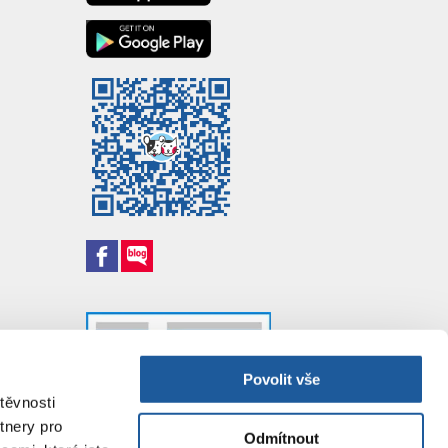
Povolit vše
těvnosti
tnery pro
Odmítnout