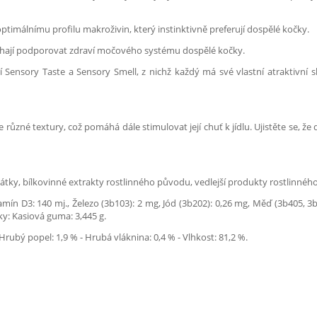
ptimálnímu profilu makroživin, který instinktivně preferují dospělé kočky.
áhají podporovat zdraví močového systému dospělé kočky.
ensory Taste a Sensory Smell, z nichž každý má své vlastní atraktivní sl
zné textury, což pomáhá dále stimulovat její chuť k jídlu. Ujistěte se, že d
átky, bílkovinné extrakty rostlinného původu, vedlejší produkty rostlinného
ín D3: 140 mj., Železo (3b103): 2 mg, Jód (3b202): 0,26 mg, Měď (3b405, 3
ky: Kasiová guma: 3,445 g.
rubý popel: 1,9 % - Hrubá vláknina: 0,4 % - Vlhkost: 81,2 %.