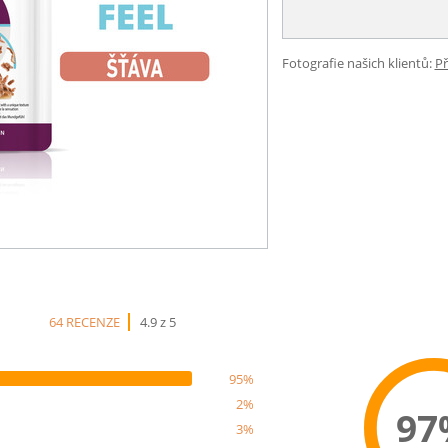
Fotografie našich klientů:
Př
64 RECENZE
4.9 z 5
95%
2%
97
3%