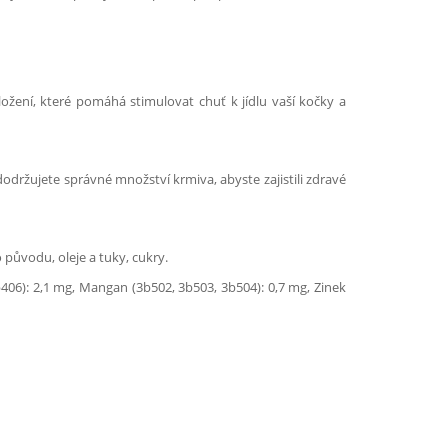
ožení, které pomáhá stimulovat chuť k jídlu vaší kočky a
održujete správné množství krmiva, abyste zajistili zdravé
 původu, oleje a tuky, cukry.
b406): 2,1 mg, Mangan (3b502, 3b503, 3b504): 0,7 mg, Zinek