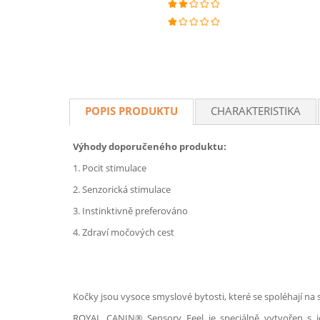
POPIS PRODUKTU
CHARAKTERISTIKA
Výhody doporučeného produktu:
1. Pocit stimulace
2. Senzorická stimulace
3. Instinktivně preferováno
4. Zdraví močových cest
Kočky jsou vysoce smyslové bytosti, které se spoléhají na sv
ROYAL CANIN® Sensory Feel je speciálně vytvořen s je