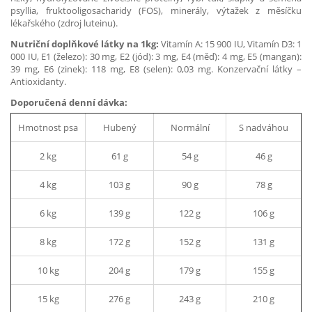
psyllia, fruktooligosacharidy (FOS), minerály, výtažek z měsíčku
lékařského (zdroj luteinu).
Nutriční doplňkové látky na 1kg:
Vitamín A: 15 900 IU, Vitamín D3: 1
000 IU, E1 (železo): 30 mg, E2 (jód): 3 mg, E4 (měď): 4 mg, E5 (mangan):
39 mg, E6 (zinek): 118 mg, E8 (selen): 0,03 mg. Konzervační látky –
Antioxidanty.
Doporučená denní dávka:
Hmotnost psa
Hubený
Normální
S nadváhou
2 kg
61 g
54 g
46 g
4 kg
103 g
90 g
78 g
6 kg
139 g
122 g
106 g
8 kg
172 g
152 g
131 g
10 kg
204 g
179 g
155 g
15 kg
276 g
243 g
210 g