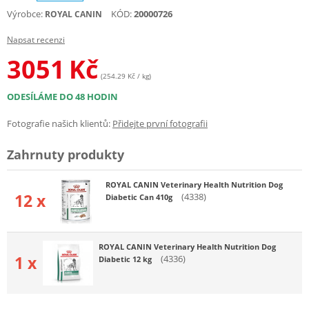
Výrobce:
KÓD:
20000726
ROYAL CANIN
Napsat recenzi
3051
Kč
(254.29 Kč / kg)
ODESÍLÁME DO 48 HODIN
Fotografie našich klientů:
Přidejte první fotografii
Zahrnuty produkty
ROYAL CANIN Veterinary Health Nutrition Dog
12 x
(4338)
Diabetic Can 410g
ROYAL CANIN Veterinary Health Nutrition Dog
1 x
(4336)
Diabetic 12 kg