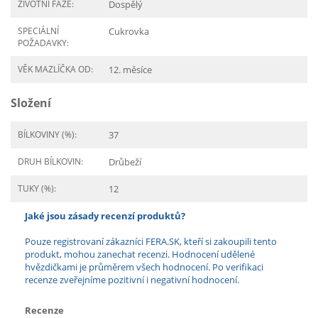
ŽIVOTNÍ FÁZE:
Dospělý
SPECIÁLNÍ
Cukrovka
POŽADAVKY:
VĚK MAZLÍČKA OD:
12. měsíce
Složení
BÍLKOVINY (%):
37
DRUH BÍLKOVIN:
Drůbeží
TUKY (%):
12
Jaké jsou zásady recenzí produktů?
Pouze registrovaní zákazníci FERA.SK, kteří si zakoupili tento
produkt, mohou zanechat recenzi. Hodnocení udělené
hvězdičkami je průměrem všech hodnocení. Po verifikaci
recenze zveřejníme pozitivní i negativní hodnocení.
Recenze