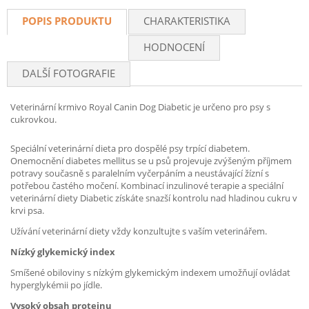
POPIS PRODUKTU
CHARAKTERISTIKA
HODNOCENÍ
DALŠÍ FOTOGRAFIE
Veterinární krmivo Royal Canin Dog Diabetic je určeno pro
psy s
cukrovkou.
Speciální veterinární dieta pro dospělé psy trpící diabetem.
Onemocnění diabetes mellitus se u psů projevuje zvýšeným příjmem
potravy současně s paralelním vyčerpáním a neustávající žízní s
potřebou častého močení. Kombinací inzulinové terapie a speciální
veterinární diety Diabetic získáte snazší kontrolu nad hladinou cukru v
krvi psa.
Užívání veterinární diety vždy konzultujte s vaším veterinářem.
Nízký glykemický index
Smíšené obiloviny s nízkým glykemickým indexem umožňují ovládat
hyperglykémii po jídle.
Vysoký obsah proteinu